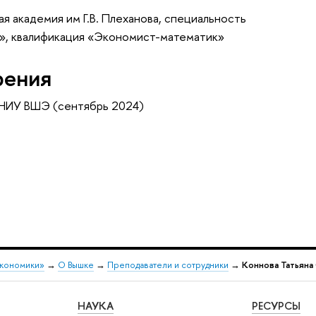
я академия им Г.В. Плеханова, специальность
», квалификация «Экономист-математик»
рения
 НИУ ВШЭ (сентябрь 2024)
экономики»
→
О Вышке
→
Преподаватели и сотрудники
→
Коннова Татьяна
НАУКА
РЕСУРСЫ