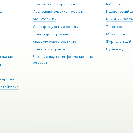
Научные подразделения
Библиотека
ка
Исследовательские проекты
Издательский 
Мониторинги
Книжный магаз
Диссертационные советы
Типография
Защиты диссертаций
Медиацентр
Академическое развитие
Журналы ВШЭ
Конкурсы и гранты
Публикации
зование
Внешние научно-информационные
ресурсы
ры
Э
нерства
модействие