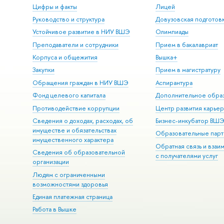
Цифры и факты
Лицей
Руководство и структура
Довузовская подготов
Устойчивое развитие в НИУ ВШЭ
Олимпиады
Преподаватели и сотрудники
Прием в бакалавриат
Корпуса и общежития
Вышка+
Закупки
Прием в магистратуру
Обращения граждан в НИУ ВШЭ
Аспирантура
Фонд целевого капитала
Дополнительное обра
Противодействие коррупции
Центр развития карье
Сведения о доходах, расходах, об
Бизнес-инкубатор ВШ
имуществе и обязательствах
Образовательные парт
имущественного характера
Обратная связь и взаи
Сведения об образовательной
с получателями услуг
организации
Людям с ограниченными
возможностями здоровья
Единая платежная страница
Работа в Вышке