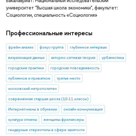
Бакалавриат: Национальный исследовательский
университет "Высшая школа экономики", факультет:
Социологии, специальность «Социология»
Профессиональные интересы
фрейм-анализ
фокус-группа
глубинное интервью
визуализация данных
акторно-сетевая теория
урбанистика
городские практики
городская повседневность
публичное и приватное
третье место
московский метрополитен
современная старшая школа (10-11 классы)
Интернет-мемы в обучении
онлайн-коммуникация
культура отмены
женщины-фрилансеры
гендерные стереотипы в сфере занятости