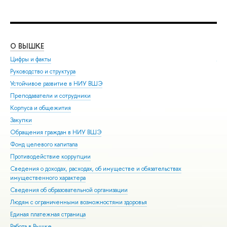
О ВЫШКЕ
ОБ
Цифры и факты
Ли
Руководство и структура
Дов
Устойчивое развитие в НИУ ВШЭ
Ол
Преподаватели и сотрудники
При
Корпуса и общежития
Вы
Закупки
При
Обращения граждан в НИУ ВШЭ
Асп
Фонд целевого капитала
Доп
Противодействие коррупции
Цен
Сведения о доходах, расходах, об имуществе и обязательствах
Биз
имущественного характера
Обр
Сведения об образовательной организации
Обр
Людям с ограниченными возможностями здоровья
Единая платежная страница
Работа в Вышке