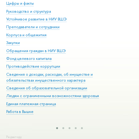
Цифры и факты
Ли
Руководство и структура
Дов
Устойчивое развитие в НИУ ВШЭ
Ол
Преподаватели и сотрудники
При
Корпуса и общежития
Вы
Закупки
При
Обращения граждан в НИУ ВШЭ
Ас
Фонд целевого капитала
До
Противодействие коррупции
Цен
Сведения о доходах, расходах, об имуществе и
Би
обязательствах имущественного характера
Об
Сведения об образовательной организации
Обр
Людям с ограниченными возможностями здоровья
Единая платежная страница
Работа в Вышке
Редактору