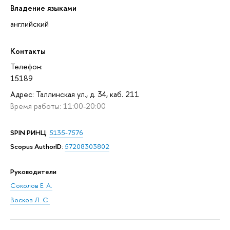
Владение языками
английский
Контакты
Телефон:
15189
Адрес: Таллинская ул., д. 34, каб. 211
Время работы: 11:00-20:00
SPIN РИНЦ
:
5135-7576
Scopus AuthorID
:
57208303802
Руководители
Соколов Е. А.
Восков Л. С.