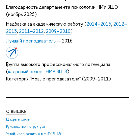
Благодарность департамента психологии НИУ ВШЭ
(ноябрь 2025)
Надбавка за академическую работу (
2014–2015
,
2012–
2013
,
2011–2012
,
2009–2010
)
Лучший преподаватель
— 2016
Группа высокого профессионального потенциала
(
кадровый резерв НИУ ВШЭ
)
Категория "Новые преподаватели" (2009–2011)
О ВЫШКЕ
ОБ
Цифры и факты
Ли
Руководство и структура
Дов
Устойчивое развитие в НИУ ВШЭ
Ол