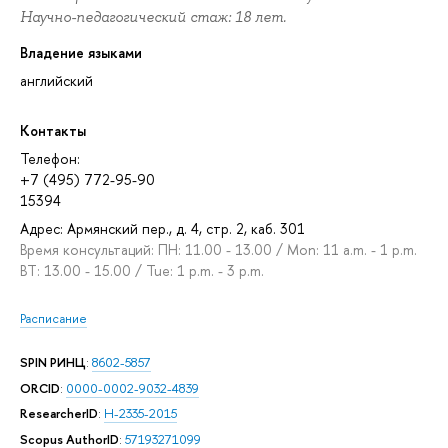
Научно-педагогический стаж: 18 лет.
Владение языками
английский
Контакты
Телефон:
+7 (495) 772-95-90
15394
Адрес: Армянский пер., д. 4, стр. 2, каб. 301
Время консультаций: ПН: 11.00 - 13.00 / Mon: 11 a.m. - 1 p.m.
ВТ: 13.00 - 15.00 / Tue: 1 p.m. - 3 p.m.
Расписание
SPIN РИНЦ
:
8602-5857
ORCID
:
0000-0002-9032-4839
ResearcherID
:
H-2335-2015
Scopus AuthorID
:
57193271099