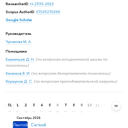
ResearcherID
:
H-2335-2015
Scopus AuthorID
:
57193271099
Google Scholar
Руководитель
Чумакова М. А.
Помощники
Башкинцев Д. Н.
(по вопросам аспирантской школы по
психологии)
Казанков В. И.
(по вопросам департамента психологии)
Коршунов Д. С.
(по вопросам преподавательской нагрузки)
31
1
2
3
4
5
6
7
8
9
10
11
12
13
14
пн
вт
ср
чт
пт
сб
вс
пн
вт
ср
чт
пт
сб
вс
пн
сентябрь 2026
Лентой
Сеткой