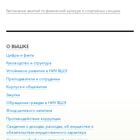
Расписание занятий по физической культуре в спортивных секциях
О ВЫШКЕ
ОБ
Цифры и факты
Ли
Руководство и структура
Дов
Устойчивое развитие в НИУ ВШЭ
Ол
Преподаватели и сотрудники
При
Корпуса и общежития
Вы
Закупки
При
Обращения граждан в НИУ ВШЭ
Ас
Фонд целевого капитала
До
Противодействие коррупции
Цен
Сведения о доходах, расходах, об имуществе и
Би
обязательствах имущественного характера
Об