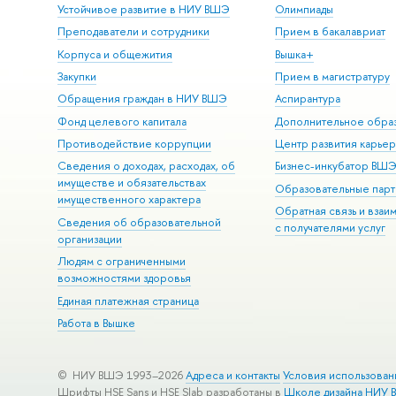
Устойчивое развитие в НИУ ВШЭ
Олимпиады
Преподаватели и сотрудники
Прием в бакалавриат
Корпуса и общежития
Вышка+
Закупки
Прием в магистратуру
Обращения граждан в НИУ ВШЭ
Аспирантура
Фонд целевого капитала
Дополнительное обра
Противодействие коррупции
Центр развития карье
Сведения о доходах, расходах, об
Бизнес-инкубатор ВШ
имуществе и обязательствах
Образовательные парт
имущественного характера
Обратная связь и взаи
Сведения об образовательной
с получателями услуг
организации
Людям с ограниченными
возможностями здоровья
Единая платежная страница
Работа в Вышке
© НИУ ВШЭ 1993–2026
Адреса и контакты
Условия использован
Шрифты HSE Sans и HSE Slab разработаны в
Школе дизайна НИУ