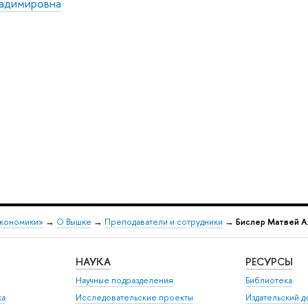
ладимировна
экономики»
→
О Вышке
→
Преподаватели и сотрудники
→
Бислер Матвей А
НАУКА
РЕСУРСЫ
Научные подразделения
Библиотека
ка
Исследовательские проекты
Издательский 