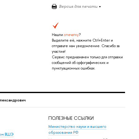
Версия для печати
Нашли
опечатку
?
Выделите её, нажмите Ctrl+Enter и
отправьте нам уведомление. Спасибо за
участие!
Сервис предназначен только для отправки
сообщений об орфографических и
пунктуационных ошибках.
лександрович
ПОЛЕЗНЫЕ ССЫЛКИ
Министерство науки и высшего
образования РФ
дом ВШЭ