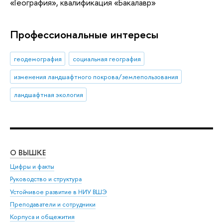
«География», квалификация «Бакалавр»
Профессиональные интересы
геодемография
социальная география
изменения ландшафтного покрова/землепользования
ландшафтная экология
О ВЫШКЕ
ОБ
Цифры и факты
Ли
Руководство и структура
Дов
Устойчивое развитие в НИУ ВШЭ
Ол
Преподаватели и сотрудники
При
Корпуса и общежития
Вы