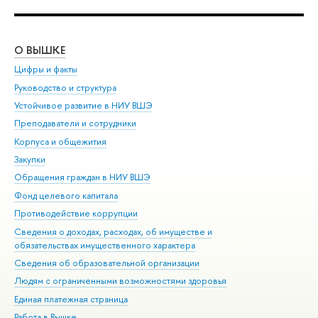
О ВЫШКЕ
ОБ
Цифры и факты
Ли
Руководство и структура
Дов
Устойчивое развитие в НИУ ВШЭ
Ол
Преподаватели и сотрудники
При
Корпуса и общежития
Вы
Закупки
При
Обращения граждан в НИУ ВШЭ
Ас
Фонд целевого капитала
До
Противодействие коррупции
Цен
Сведения о доходах, расходах, об имуществе и
Би
обязательствах имущественного характера
Об
Сведения об образовательной организации
Обр
Людям с ограниченными возможностями здоровья
Единая платежная страница
Работа в Вышке