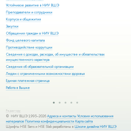
Устойчивое развитие в НИУ ВШЭ
Ол
Преподаватели и сотрудники
При
Корпуса и общежития
Вы
Закупки
При
Обращения граждан в НИУ ВШЭ
Асп
Фонд целевого капитала
Доп
Противодействие коррупции
Цен
Сведения о доходах, расходах, об имуществе и обязательствах
Биз
имущественного характера
Обр
Сведения об образовательной организации
Обр
Людям с ограниченными возможностями здоровья
Единая платежная страница
Работа в Вышке
Редактору
© НИУ ВШЭ 1993–2026
Адреса и контакты
Условия использования
материалов
Политика конфиденциальности
Карта сайта
Шрифты HSE Sans и HSE Slab разработаны в
Школе дизайна НИУ ВШЭ