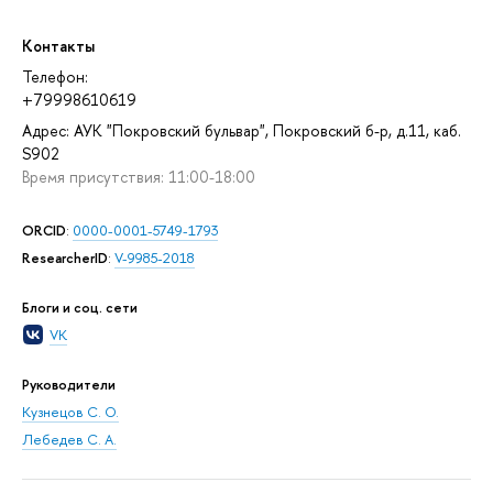
Контакты
Телефон:
+79998610619
Адрес: АУК "Покровский бульвар", Покровский б-р, д.11, каб.
S902
Время присутствия: 11:00-18:00
ORCID
:
0000-0001-5749-1793
ResearcherID
:
V-9985-2018
Блоги и соц. сети
VK
Руководители
Кузнецов С. О.
Лебедев С. А.