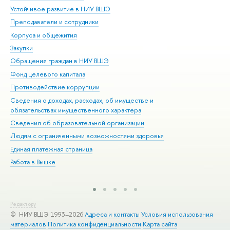
Устойчивое развитие в НИУ ВШЭ
Ол
Преподаватели и сотрудники
При
Корпуса и общежития
Вы
Закупки
При
Обращения граждан в НИУ ВШЭ
Ас
Фонд целевого капитала
До
Противодействие коррупции
Цен
Сведения о доходах, расходах, об имуществе и
Би
обязательствах имущественного характера
Об
Сведения об образовательной организации
Обр
Людям с ограниченными возможностями здоровья
Единая платежная страница
Работа в Вышке
Редактору
© НИУ ВШЭ 1993–2026
Адреса и контакты
Условия использования
материалов
Политика конфиденциальности
Карта сайта