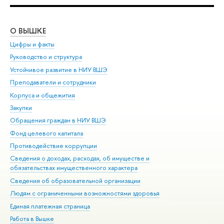
О ВЫШКЕ
ОБ
Цифры и факты
Ли
Руководство и структура
Дов
Устойчивое развитие в НИУ ВШЭ
Ол
Преподаватели и сотрудники
При
Корпуса и общежития
Вы
Закупки
При
Обращения граждан в НИУ ВШЭ
Ас
Фонд целевого капитала
До
Противодействие коррупции
Цен
Сведения о доходах, расходах, об имуществе и
Би
обязательствах имущественного характера
Об
Сведения об образовательной организации
Обр
Людям с ограниченными возможностями здоровья
Единая платежная страница
Работа в Вышке