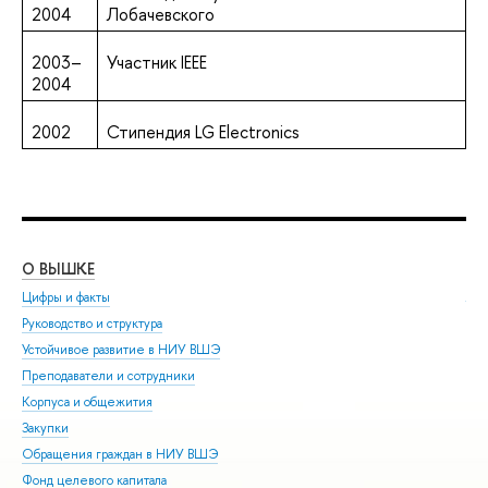
2004
Лобачевского
2003–
Участник IEEE
2004
2002
Стипендия LG Electronics
О ВЫШКЕ
ОБ
Цифры и факты
Ли
Руководство и структура
Дов
Устойчивое развитие в НИУ ВШЭ
Ол
Преподаватели и сотрудники
При
Корпуса и общежития
Вы
Закупки
При
Обращения граждан в НИУ ВШЭ
Асп
Фонд целевого капитала
Доп