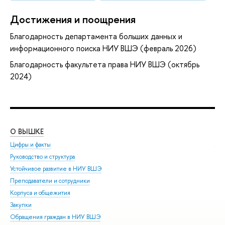
Достижения и поощрения
Благодарность департамента больших данных и
информационного поиска НИУ ВШЭ (февраль 2026)
Благодарность факультета права НИУ ВШЭ (октябрь
2024)
О ВЫШКЕ
ОБ
Цифры и факты
Ли
Руководство и структура
Дов
Устойчивое развитие в НИУ ВШЭ
Ол
Преподаватели и сотрудники
При
Корпуса и общежития
Вы
Закупки
При
Обращения граждан в НИУ ВШЭ
Асп