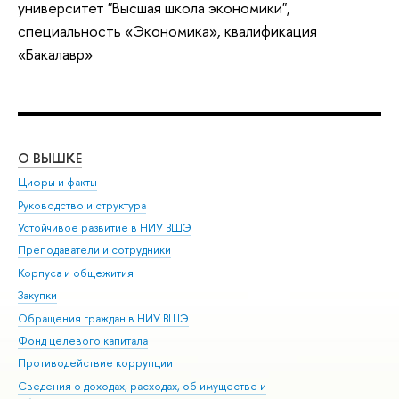
университет "Высшая школа экономики",
специальность «Экономика», квалификация
«Бакалавр»
О ВЫШКЕ
ОБ
Цифры и факты
Ли
Руководство и структура
Дов
Устойчивое развитие в НИУ ВШЭ
Ол
Преподаватели и сотрудники
При
Корпуса и общежития
Вы
Закупки
При
Обращения граждан в НИУ ВШЭ
Ас
Фонд целевого капитала
До
Противодействие коррупции
Цен
Сведения о доходах, расходах, об имуществе и
Би