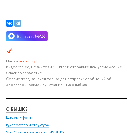
Нашли
опечатку
?
Выделите её, нажмите Ctrl+Enter и отправьте нам уведомление.
Спасибо за участие!
Сервис предназначен только для отправки сообщений об
орфографических и пунктуационных ошибках.
О ВЫШКЕ
ОБ
Цифры и факты
Ли
Руководство и структура
Дов
Устойчивое развитие в НИУ ВШЭ
Ол