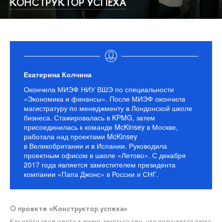
КОНСТРУКТОР УСПЕХА
Екатерина Колчина
Окончила МИЭФ НИУ ВШЭ по специальности
«Экономика и финансы». После МИЭФ окончила
магистратуру по менеджменту в Лондонской школе
бизнеса. Стажировалась в KPMG, затем
присоединилась к команде McKinsey в Москве,
работала над проектами McKinsey
в Великобритании и в Испании. Руководила
проектным офисом в школе «Летово». С декабря
2017 года является заместителем президента
компании «Папа Джонс» в России и СНГ.
О проекте «Конструктор успеха»
Как найти свое место в жизни, заняться тем, что получается легко