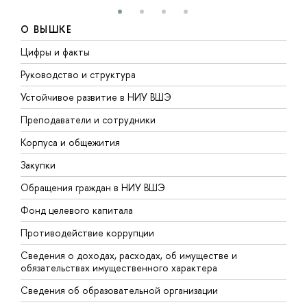
О ВЫШКЕ
Цифры и факты
Л
Руководство и структура
Д
Устойчивое развитие в НИУ ВШЭ
О
Преподаватели и сотрудники
П
Корпуса и общежития
В
Закупки
П
Обращения граждан в НИУ ВШЭ
А
Фонд целевого капитала
Д
Противодействие коррупции
Ц
Сведения о доходах, расходах, об имуществе и
Б
обязательствах имущественного характера
О
Сведения об образовательной организации
О