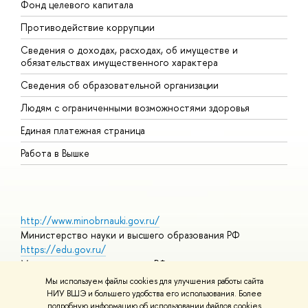
Фонд целевого капитала
Д
Противодействие коррупции
Ц
Сведения о доходах, расходах, об имуществе и
Б
обязательствах имущественного характера
О
Сведения об образовательной организации
О
Людям с ограниченными возможностями здоровья
Единая платежная страница
Работа в Вышке
http://www.minobrnauki.gov.ru/
Министерство науки и высшего образования РФ
https://edu.gov.ru/
Министерство просвещения РФ
https://elearning.hse.ru/mooc
Мы используем файлы cookies для улучшения работы сайта
Массовые открытые онлайн-курсы
НИУ ВШЭ и большего удобства его использования. Более
подробную информацию об использовании файлов cookies