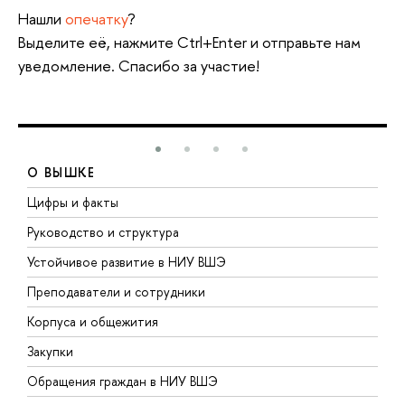
Нашли
опечатку
?
Выделите её, нажмите Ctrl+Enter и отправьте нам
уведомление. Спасибо за участие!
О ВЫШКЕ
Цифры и факты
Л
Руководство и структура
Д
Устойчивое развитие в НИУ ВШЭ
О
Преподаватели и сотрудники
П
Корпуса и общежития
В
Закупки
П
Обращения граждан в НИУ ВШЭ
А