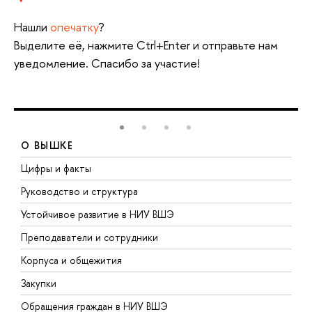
Нашли
опечатку
?
Выделите её, нажмите Ctrl+Enter и отправьте нам
уведомление. Спасибо за участие!
О ВЫШКЕ
Цифры и факты
Л
Руководство и структура
Д
Устойчивое развитие в НИУ ВШЭ
О
Преподаватели и сотрудники
П
Корпуса и общежития
В
Закупки
П
Обращения граждан в НИУ ВШЭ
А