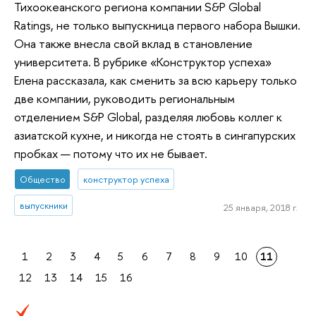
Тихоокеанского региона компании S&P Global
Ratings, не только выпускница первого набора Вышки.
Она также внесла свой вклад в становление
университета. В рубрике «Конструктор успеха»
Елена рассказала, как сменить за всю карьеру только
две компании, руководить региональным
отделением S&P Global, разделяя любовь коллег к
азиатской кухне, и никогда не стоять в сингапурских
пробках — потому что их не бывает.
Общество
конструктор успеха
выпускники
25 января, 2018 г.
1
2
3
4
5
6
7
8
9
10
11
12
13
14
15
16