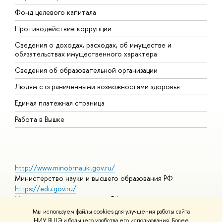
Фонд целевого капитала
Д
Противодействие коррупции
Ц
Сведения о доходах, расходах, об имуществе и
Б
обязательствах имущественного характера
О
Сведения об образовательной организации
О
Людям с ограниченными возможностями здоровья
Единая платежная страница
Работа в Вышке
http://www.minobrnauki.gov.ru/
Министерство науки и высшего образования РФ
https://edu.gov.ru/
Министерство просвещения РФ
https://elearning.hse.ru/mooc
Мы используем файлы cookies для улучшения работы сайта
Массовые открытые онлайн-курсы
НИУ ВШЭ и большего удобства его использования. Более