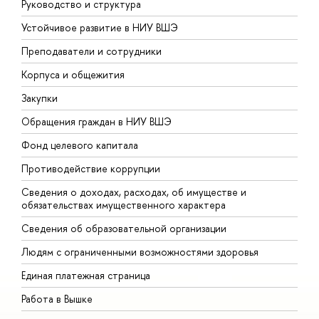
Руководство и структура
Д
Устойчивое развитие в НИУ ВШЭ
О
Преподаватели и сотрудники
П
Корпуса и общежития
В
Закупки
П
Обращения граждан в НИУ ВШЭ
А
Фонд целевого капитала
Д
Противодействие коррупции
Ц
Сведения о доходах, расходах, об имуществе и
Б
обязательствах имущественного характера
О
Сведения об образовательной организации
О
Людям с ограниченными возможностями здоровья
Единая платежная страница
Работа в Вышке