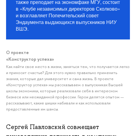
также преподает на экономфаке МГУ, состоит
в «Клубе независимых директоров Сколково»
и возглавляет Попечительский совет
Эндаумента выдающихся выпускников НИУ
ВШЭ.
О проекте
«Конструктор успеха»
Как найти свое место в жизни, заняться тем, что получается легко
и приносит счастье? Для этого нужно правильно применить
знания, которые дал университет и сама жизнь. В проекте
«Конструктор успеха» мы рассказываем о выпускниках Высшей
школы экономики, которые реализовали себя в интересном
бизнесе или неожиданной профессии. Герои делятся опытом —
рассказывают, какие шишки набивали и как использовали
предоставленные им шансы.
Сергей Павловский совмещает