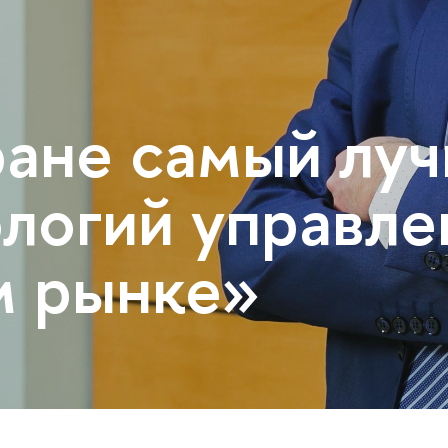
ране самый луч
ологий управле
м рынке»