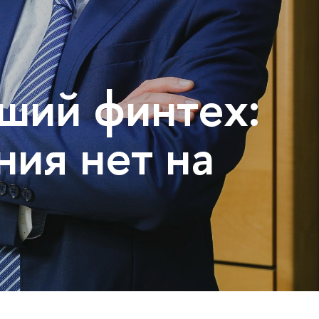
ший финтех:
ния нет на