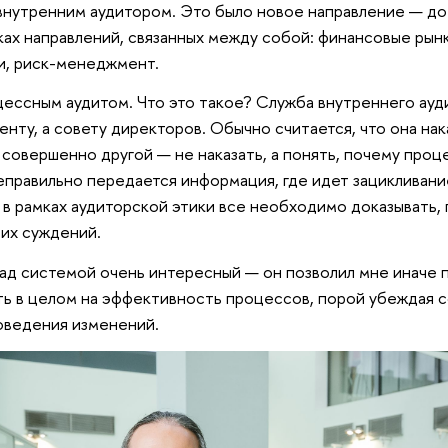
 внутренним аудитором. Это было новое направление — до 
ах направлений, связанных между собой: финансовые рынк
и, риск-менеджмент.
оцессным аудитом. Что это такое? Служба внутреннего ауд
ту, а совету директоров. Обычно считается, что она нака
совершенно другой — не наказать, а понять, почему проц
еправильно передается информация, где идет зацикливани
в рамках аудиторской этики все необходимо доказывать,
их суждений.
ад системой очень интересный — он позволил мне иначе 
ть в целом на эффективность процессов, порой убеждая с
ведения изменений.