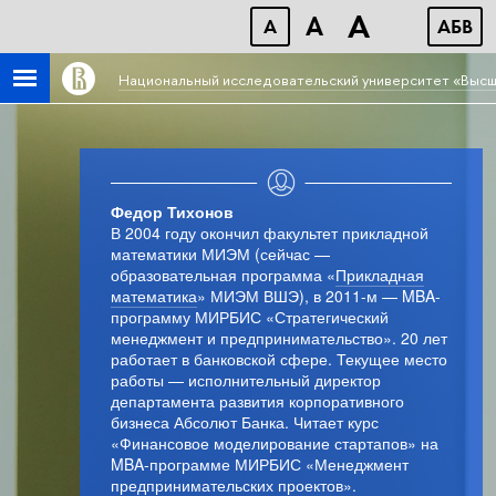
A
A
A
АБB
Национальный исследовательский университет «Высш
Федор Тихонов
В 2004 году окончил факультет прикладной
математики МИЭМ (сейчас —
образовательная программа «
Прикладная
математика
» МИЭМ ВШЭ), в 2011-м — MBA-
программу МИРБИС «Стратегический
менеджмент и предпринимательство». 20 лет
работает в банковской сфере. Текущее место
работы — исполнительный директор
департамента развития корпоративного
бизнеса Абсолют Банка. Читает курс
«Финансовое моделирование стартапов» на
MBA-программе МИРБИС «Менеджмент
предпринимательских проектов».