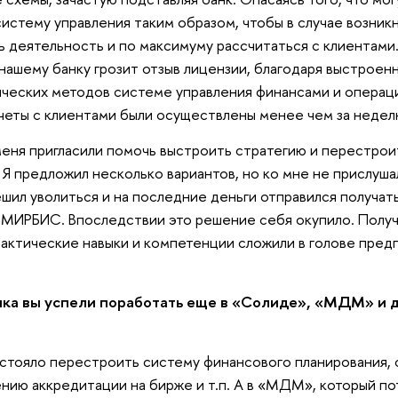
систему управления таким образом, чтобы в случае возни
 деятельность и по максимуму рассчитаться с клиентами. 
 нашему банку грозит отзыв лицензии, благодаря выстрое
ических методов системе управления финансами и опера
четы с клиентами были осуществлены менее чем за недел
еня пригласили помочь выстроить стратегию и перестрои
 Я предложил несколько вариантов, но ко мне не прислушал
решил уволиться и на последние деньги отправился получат
 МИРБИС. Впоследствии это решение себя окупило. Полу
рактические навыки и компетенции сложили в голове пре
ка вы успели поработать еще в «Солиде», «МДМ» и др
стояло перестроить систему финансового планирования, 
нию аккредитации на бирже и т.п. А в «МДМ», который по