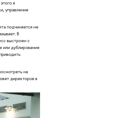
этого я
и, управление
ита подчиняется не
зывает. В
есс выстроен с
е или дублирование
 приводить
посмотреть на
овет директоров в