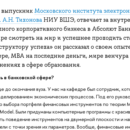
, выпускник
Московского института электрон
 А.Н. Тихонова
НИУ ВШЭ, отвечает за внут
ного корпоративного бизнеса в Абсолют Банк
ре смотреть на мир и успешнее проходить ста
труктору успеха» он рассказал о своем опыте
ре, MBA на последние деньги, мире венчура 
ениях в сфере образования.
ь в банковской сфере?
е до окончания вуза. У нас на кафедре был сотрудник, ко
делированием экономических процессов. Под его руков
го выбора портфеля финансовых инструментов по теории
ing Model. Были придуманы компьютерные программы с крас
ть поведение инструментов на двумерной плоскости и на
ли с точки зрения их параметров. Вообще, финансовые и