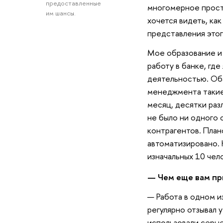
предоставленные
многомерное простр
им шансы.
хочется видеть, ка
представления этог
Мое образование и 
работу в банке, гд
деятельностью. Оба
менеджмента такие 
месяц, десятки раз
не было ни одного 
контрагентов. Пла
автоматизировано. 
изначальных 10 чел
— Чем еще вам пр
— Работа в одном и
регулярно отзывал 
использовали серые