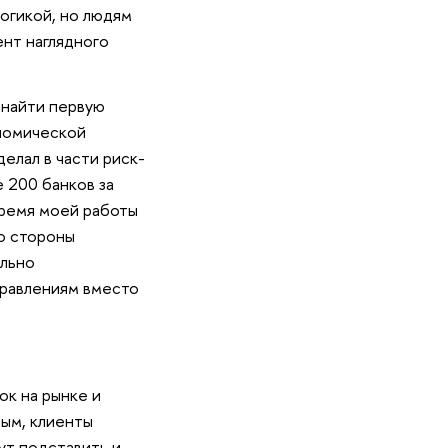
огикой, но людям
ент наглядного
 найти первую
ономической
елал в части риск-
 200 банков за
время моей работы
о стороны
ально
аправлениям вместо
ок на рынке и
ным, клиенты
ут подставить и