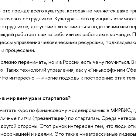
 это прежде всего культура, которая не меняется даже п
ключевых сотрудников. Культура — это принципы взаимоо
 сотрудников, допустимо ли заниматься подставами или п
аждый работает сам за себя или мы работаем в команде. П
цессы управления человеческими ресурсами, подкладыва
 и процессами.
полезно перенимать, но и в России есть чему поучиться. В
х. Таких технологий управления, как у «Тинькофф» или Сбе
Что интересно — многие подходы к построению этих техн
 в мир венчура и стартапов?
читать курс по финансовому моделированию в МИРБИС, гд
азличные питчи (презентации) по стартапам. Среда нетворк
другой стороны. Этот рынок интересен тем, что люди отк
информацией и идеями. Это такие «неагрессивные лидеры