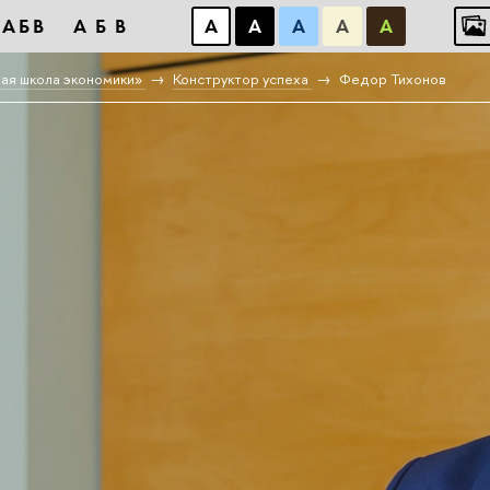
АБB
АБB
А
А
А
А
А
ая школа экономики»
Конструктор успеха
Федор Тихонов