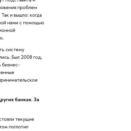
кновения проблем
Так и вышло: когда
нной нами с помощью
ционной
ю.
ть систему
ись. Был 2008 год,
ь бизнес-
ченные
дпринимательское
угих банках. За
стояли текущие
том поглотил