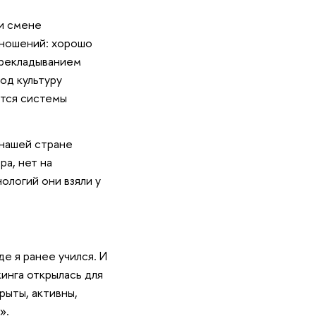
ри смене
тношений: хорошо
ерекладыванием
од культуру
ются системы
 нашей стране
ра, нет на
ологий они взяли у
е я ранее учился. И
инга открылась для
рыты, активны,
».