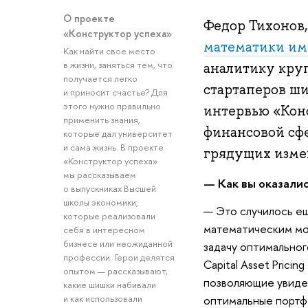
О проекте
Федор Тихонов
«Конструктор успеха»
математики им.
Как найти свое место
в жизни, заняться тем, что
аналитику круп
получается легко
стартаперов ши
и приносит счастье? Для
этого нужно правильно
интервью «Конс
применить знания,
финансовой сфе
которые дал университет
и сама жизнь. В проекте
грядущих измен
«Конструктор успеха»
мы рассказываем
— Как вы оказалис
о выпускниках Высшей
школы экономики,
— Это случилось ещ
которые реализовали
математическим мо
себя в интересном
бизнесе или неожиданной
задачу оптимально
профессии. Герои делятся
Capital Asset Pric
опытом — рассказывают,
позволяющие увиде
какие шишки набивали
и как использовали
оптимальные портфе