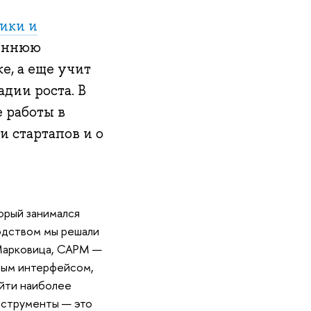
ики и
реннюю
е, а еще учит
дии роста. В
 работы в
и стартапов и о
торый занимался
одством мы решали
 Марковица, CAPM —
ивым интерфейсом,
йти наиболее
нструменты — это