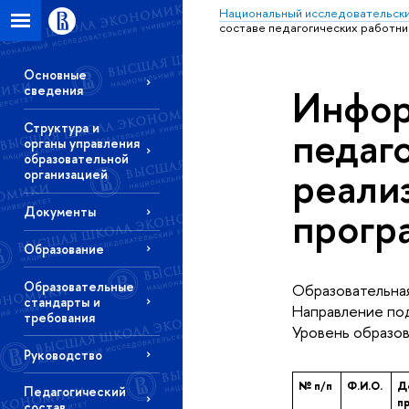
Национальный исследовательски
составе педагогических работни
Основные
Инфор
сведения
Структура и
педаг
органы управления
образовательной
реали
организацией
прогр
Документы
Образование
Образовательные
Образовательная
стандарты и
Направление под
требования
Уровень образов
Руководство
№ п/п
Ф.И.О.
Д
Педагогический
п
состав