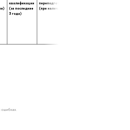
квалификации
переподготовке
опыта (лет) работы
ии)
(за последние
(при наличии)
в профессиональной
3 года)
сфере
 ошибках.