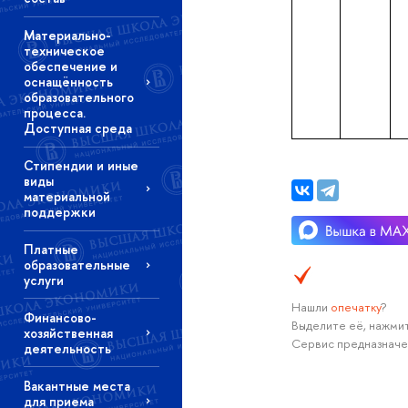
Материально-
техническое
обеспечение и
оснащённость
образовательного
процесса.
Доступная среда
Стипендии и иные
виды
материальной
поддержки
Платные
образовательные
услуги
Нашли
опечатку
?
Финансово-
Выделите её, нажмит
хозяйственная
Сервис предназначе
деятельность
Вакантные места
для приема