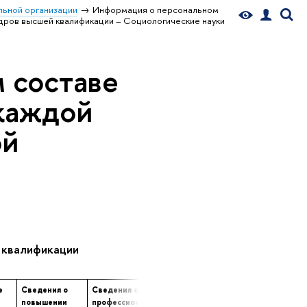
ьной организации
Информация о персональном
дров высшей квалификации – Социологические науки
 составе
 каждой
ой
 квалификации
е
Сведения о
Сведения о
Сведения о
е
повышении
профессиональной
продолжительности