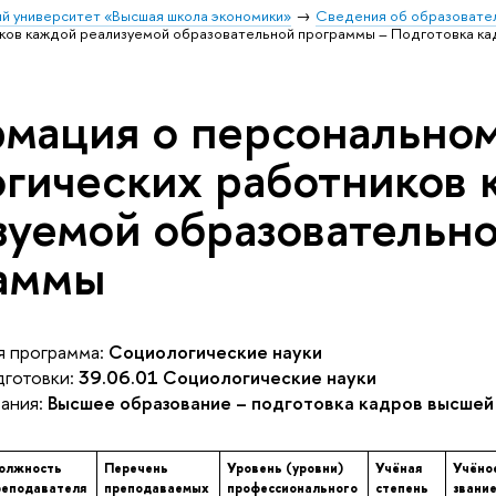
й университет «Высшая школа экономики»
Сведения об образовател
ков каждой реализуемой образовательной программы – Подготовка ка
мация о персональном
огических работников
зуемой образовательн
аммы
 программа:
Социологические науки
готовки:
39.06.01 Социологические науки
ания:
Высшее образование – подготовка кадров высшей
олжность
Перечень
Уровень (уровни)
Учёная
Учёно
реподавателя
преподаваемых
профессионального
степень
звани