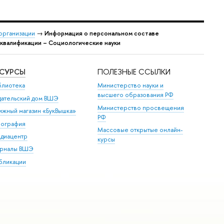
организации
→
Информация о персональном составе
 квалификации – Социологические науки
ЕСУРСЫ
ПОЛЕЗНЫЕ ССЫЛКИ
блиотека
Министерство науки и
высшего образования РФ
дательский дом ВШЭ
Министерство просвещения
ижный магазин «БукВышка»
РФ
пография
Массовые открытые онлайн-
диацентр
курсы
рналы ВШЭ
бликации