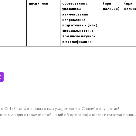
дисциплин
образования с
(при
(при
указанием
наличии)
налич
наименования
направления
подготовки и (или)
специальности, в
том числе научной,
и квалификации
е Ctrl+Enter и отправьте нам уведомление. Спасибо за участие!
н только для отправки сообщений об орфографических и пунктуационных