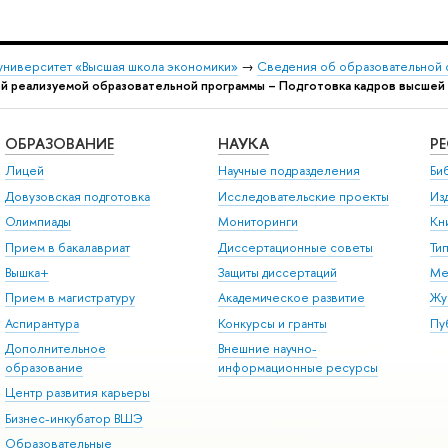
университет «Высшая школа экономики»
→
Сведения об образовательной 
й реализуемой образовательной программы – Подготовка кадров высшей
ОБРАЗОВАНИЕ
НАУКА
Р
Лицей
Научные подразделения
Би
Довузовская подготовка
Исследовательские проекты
Из
Олимпиады
Мониторинги
Кн
Прием в бакалавриат
Диссертационные советы
Ти
Вышка+
Защиты диссертаций
Ме
Прием в магистратуру
Академическое развитие
Жу
Аспирантура
Конкурсы и гранты
Пу
Дополнительное
Внешние научно-
образование
информационные ресурсы
Центр развития карьеры
Бизнес-инкубатор ВШЭ
Образовательные