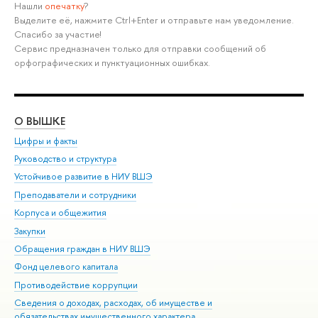
Нашли
опечатку
?
Выделите её, нажмите Ctrl+Enter и отправьте нам уведомление.
Спасибо за участие!
Сервис предназначен только для отправки сообщений об
орфографических и пунктуационных ошибках.
О ВЫШКЕ
ОБ
Цифры и факты
Ли
Руководство и структура
Дов
Устойчивое развитие в НИУ ВШЭ
Ол
Преподаватели и сотрудники
При
Корпуса и общежития
Вы
Закупки
При
Обращения граждан в НИУ ВШЭ
Ас
Фонд целевого капитала
До
Противодействие коррупции
Цен
Сведения о доходах, расходах, об имуществе и
Би
обязательствах имущественного характера