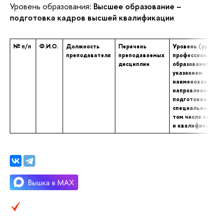
Уровень образования:
Высшее образование –
подготовка кадров высшей квалификации
№ п/п
Ф.И.О.
Должность
Перечень
Уровень (уровн
преподавателя
преподаваемых
профессиональ
дисциплин
образования с
указанием
наименования
направления
подготовки и (
специальности,
том числе научн
и квалификаци