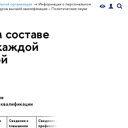
ьной организации
Информация о персональном
дров высшей квалификации – Политические науки
 составе
 каждой
ой
ие
 квалификации
е
Сведения о
Сведения о
Сведения о
е
повышении
профессиональной
продолжительности