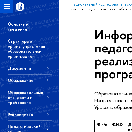
Национальный исследовательски
составе педагогических работни
Основные
Инфор
сведения
Структура и
педаг
органы управления
образовательной
реали
организацией
прогр
Документы
Образование
Образовательные
Образовательная
стандарты и
Направление под
требования
Уровень образов
Руководство
№ п/п
Ф.И.О.
Д
Педагогический
п
состав