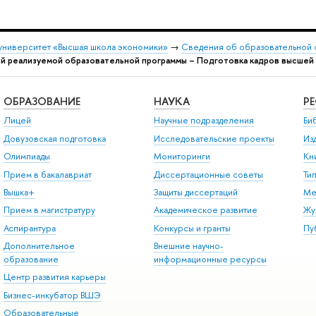
университет «Высшая школа экономики»
→
Сведения об образовательной 
й реализуемой образовательной программы – Подготовка кадров высшей 
ОБРАЗОВАНИЕ
НАУКА
Р
Лицей
Научные подразделения
Би
Довузовская подготовка
Исследовательские проекты
Из
Олимпиады
Мониторинги
Кн
Прием в бакалавриат
Диссертационные советы
Ти
Вышка+
Защиты диссертаций
Ме
Прием в магистратуру
Академическое развитие
Жу
Аспирантура
Конкурсы и гранты
Пу
Дополнительное
Внешние научно-
образование
информационные ресурсы
Центр развития карьеры
Бизнес-инкубатор ВШЭ
Образовательные