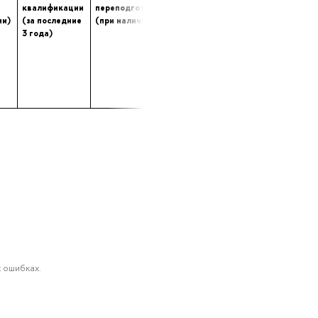
квалификации
переподготовке
опыта (лет) работы
ии)
(за последние
(при наличии)
в профессиональной
3 года)
сфере
 ошибках.