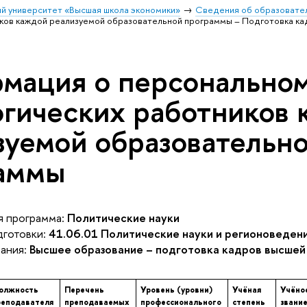
й университет «Высшая школа экономики»
Сведения об образовател
ков каждой реализуемой образовательной программы – Подготовка ка
мация о персональном
огических работников
зуемой образовательн
аммы
 программа:
Политические науки
готовки:
41.06.01 Политические науки и регионоведен
ания:
Высшее образование – подготовка кадров высшей
олжность
Перечень
Уровень (уровни)
Учёная
Учёно
реподавателя
преподаваемых
профессионального
степень
звани