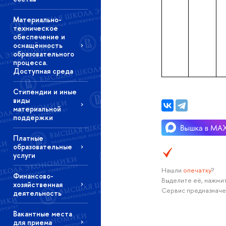
Материально-
техническое
обеспечение и
оснащённость
образовательного
процесса.
Доступная среда
Стипендии и иные
виды
материальной
поддержки
Платные
образовательные
услуги
Нашли
опечатку
?
Финансово-
Выделите её, нажмит
хозяйственная
Сервис предназначе
деятельность
Вакантные места
для приема