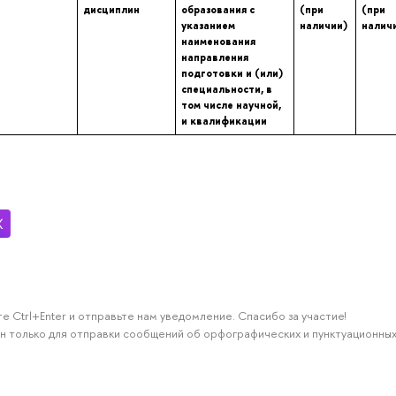
дисциплин
образования с
(при
(при
указанием
наличии)
налич
наименования
направления
подготовки и (или)
специальности, в
том числе научной,
и квалификации
е Ctrl+Enter и отправьте нам уведомление. Спасибо за участие!
н только для отправки сообщений об орфографических и пунктуационных