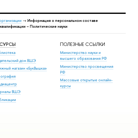
организации
→
Информация о персональном составе
квалификации – Политические науки
ЕСУРСЫ
ПОЛЕЗНЫЕ ССЫЛКИ
блиотека
Министерство науки и
высшего образования РФ
дательский дом ВШЭ
Министерство просвещения
ижный магазин «БукВышка»
РФ
пография
Массовые открытые онлайн-
диацентр
курсы
рналы ВШЭ
бликации