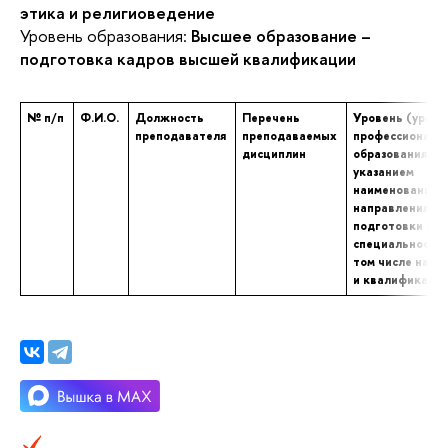
этика и религиоведение
Уровень образования:
Высшее образование –
подготовка кадров высшей квалификации
№ п/п
Ф.И.О.
Должность
Перечень
Уровень (уровн
преподавателя
преподаваемых
профессиональ
дисциплин
образования с
указанием
наименования
направления
подготовки и (
специальности,
том числе научн
и квалификаци