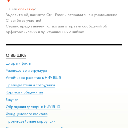
Нашли
опечатку
?
Выделите её, нажмите Ctrl+Enter и отправьте нам уведомление.
Спасибо за участие!
Сервис предназначен только для отправки сообщений об
орфографических и пунктуационных ошибках.
О ВЫШКЕ
ОБ
Цифры и факты
Ли
Руководство и структура
Дов
Устойчивое развитие в НИУ ВШЭ
Ол
Преподаватели и сотрудники
При
Корпуса и общежития
Вы
Закупки
При
Обращения граждан в НИУ ВШЭ
Ас
Фонд целевого капитала
До
Противодействие коррупции
Цен