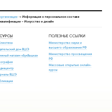
организации
→
Информация о персональном составе
квалификации – Искусство и дизайн
ЕСУРСЫ
ПОЛЕЗНЫЕ ССЫЛКИ
блиотека
Министерство науки и
высшего образования РФ
дательский дом ВШЭ
Министерство просвещения
ижный магазин «БукВышка»
РФ
пография
Массовые открытые онлайн-
диацентр
курсы
рналы ВШЭ
бликации