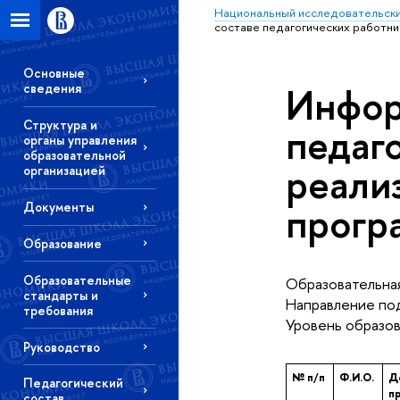
Национальный исследовательски
составе педагогических работни
Основные
Инфор
сведения
Структура и
педаг
органы управления
образовательной
реали
организацией
прогр
Документы
Образование
Образовательные
Образовательная
стандарты и
Направление под
требования
Уровень образов
Руководство
№ п/п
Ф.И.О.
Д
Педагогический
п
состав