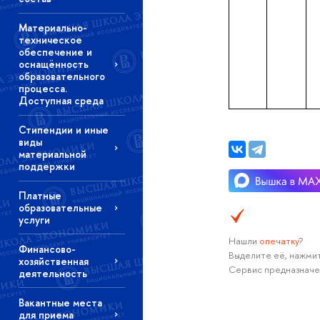
Материально-
техническое
обеспечение и
оснащённость
образовательного
процесса.
Доступная среда
Стипендии и иные
виды
материальной
поддержки
Платные
образовательные
услуги
Нашли
опечатку
?
Финансово-
Выделите её, нажмит
хозяйственная
Сервис предназначе
деятельность
Вакантные места
для приема