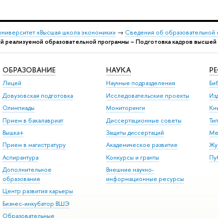
университет «Высшая школа экономики»
→
Сведения об образовательной 
й реализуемой образовательной программы – Подготовка кадров высшей 
ОБРАЗОВАНИЕ
НАУКА
Р
Лицей
Научные подразделения
Би
Довузовская подготовка
Исследовательские проекты
Из
Олимпиады
Мониторинги
Кн
Прием в бакалавриат
Диссертационные советы
Ти
Вышка+
Защиты диссертаций
Ме
Прием в магистратуру
Академическое развитие
Жу
Аспирантура
Конкурсы и гранты
Пу
Дополнительное
Внешние научно-
образование
информационные ресурсы
Центр развития карьеры
Бизнес-инкубатор ВШЭ
Образовательные