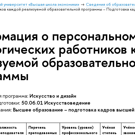
й университет «Высшая школа экономики»
Сведения об образовател
ков каждой реализуемой образовательной программы – Подготовка кад
мация о персональном
огических работников
зуемой образовательн
аммы
 программа:
Искусство и дизайн
готовки:
50.06.01 Искусствоведение
ания:
Высшее образование – подготовка кадров высшей
олжность
Перечень
Уровень (уровни)
Учёная
Учёно
реподавателя
преподаваемых
профессионального
степень
звани