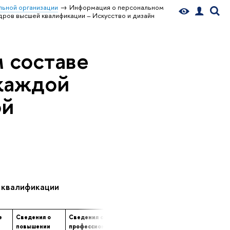
ьной организации
Информация о персональном
ров высшей квалификации – Искусство и дизайн
 составе
 каждой
ой
 квалификации
е
Сведения о
Сведения о
Сведения о
е
повышении
профессиональной
продолжительности