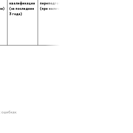
квалификации
переподготовке
опыта (лет) работы
ии)
(за последние
(при наличии)
в профессиональной
3 года)
сфере
 ошибках.