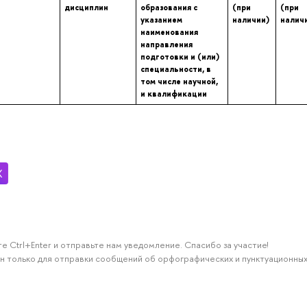
дисциплин
образования с
(при
(при
указанием
наличии)
налич
наименования
направления
подготовки и (или)
специальности, в
том числе научной,
и квалификации
е Ctrl+Enter и отправьте нам уведомление. Спасибо за участие!
н только для отправки сообщений об орфографических и пунктуационных