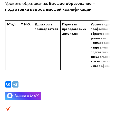
Уровень образования:
Высшее образование –
подготовка кадров высшей квалификации
№ п/п
Ф.И.О.
Должность
Перечень
Уровень (уровн
преподавателя
преподаваемых
профессиональ
дисциплин
образования с
указанием
наименования
направления
подготовки и (
специальности,
том числе научн
и квалификаци