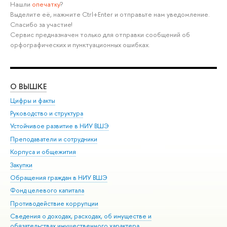
Нашли
опечатку
?
Выделите её, нажмите Ctrl+Enter и отправьте нам уведомление.
Спасибо за участие!
Сервис предназначен только для отправки сообщений об
орфографических и пунктуационных ошибках.
О ВЫШКЕ
ОБ
Цифры и факты
Ли
Руководство и структура
Дов
Устойчивое развитие в НИУ ВШЭ
Ол
Преподаватели и сотрудники
При
Корпуса и общежития
Вы
Закупки
При
Обращения граждан в НИУ ВШЭ
Ас
Фонд целевого капитала
До
Противодействие коррупции
Цен
Сведения о доходах, расходах, об имуществе и
Би
обязательствах имущественного характера