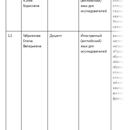
Юлия
(английский)
специалит
Борисовна
язык для
специальн
исследователей
германска
квалифика
Учитель ан
средней 
12.
Габриелова
Доцент
Иностранный
высшее об
Елена
(английский)
магистрату
Валерьевна
язык для
направлен
исследователей
«Професси
обучение»
«Магистр»
образовани
специалит
специальн
«Иностран
квалифика
английског
французско