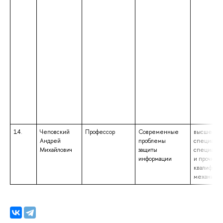
14.
Чеповский
Профессор
Современные
высшее об
Андрей
проблемы
специалит
Михайлович
защиты
специальн
информации
и прочност
квалифика
механик-и