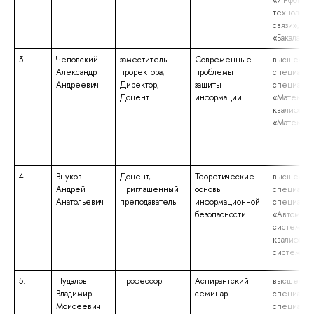
«Инфоком
технологи
связи», кв
«Бакалавр»
3.
Чеповский
заместитель
Современные
высшее об
Александр
проректора;
проблемы
специалит
Андреевич
Директор;
защиты
специальн
Доцент
информации
«Математи
квалифика
«Математи
4.
Внуков
Доцент,
Теоретические
высшее об
Андрей
Приглашенный
основы
специалит
Анатольевич
преподаватель
информационной
специальн
безопасности
«Автомати
системы у
квалифика
системоте
5.
Пудалов
Профессор
Аспирантский
высшее об
Владимир
семинар
специалит
Моисеевич
специальн