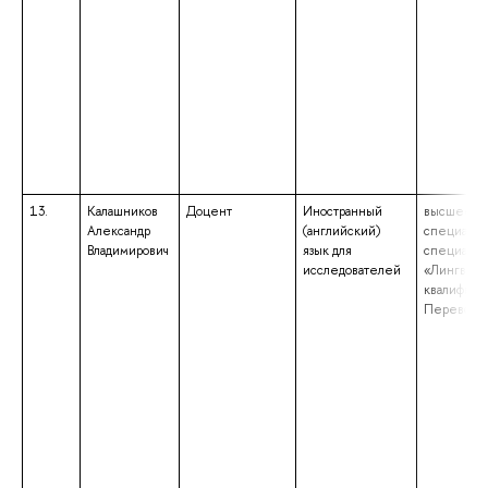
13.
Калашников
Доцент
Иностранный
высшее об
Александр
(английский)
специалит
Владимирович
язык для
специальн
исследователей
«Лингвист
квалифика
Переводч