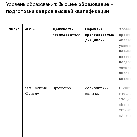
Уровень образования:
Высшее образование –
подготовка кадров высшей квалификации
№ п/п
Ф.И.О.
Должность
Перечень
Уровень 
преподавателя
преподаваемых
професси
дисциплин
образован
указание
наименов
направле
подготовк
специальн
числе нау
квалифик
1.
Каган Максим
Профессор
Аспирантский
высшее об
Юрьевич
семинар
специалит
специальн
«Теоретич
физика», к
«Инженер