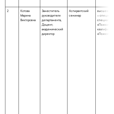
2.
Котова
Заместитель
Аспирантский
высшее обр
Марина
руководителя
семинар
– специалит
Викторовна
департамента,
специально
Доцент;
«Психологи
академический
квалификац
директор
«Психолог»