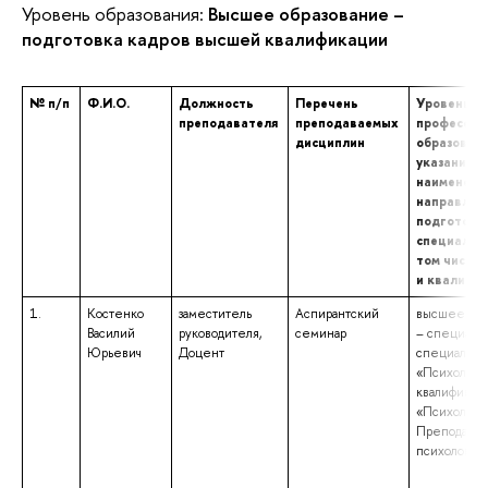
Уровень образования:
Высшее образование –
подготовка кадров высшей квалификации
№ п/п
Ф.И.О.
Должность
Перечень
Уровень (у
преподавателя
преподаваемых
профессио
дисциплин
образовани
указанием
наименова
направлен
подготовки
специально
том числе 
и квалифи
1.
Костенко
заместитель
Аспирантский
высшее обр
Василий
руководителя,
семинар
– специалит
Юрьевич
Доцент
специально
«Психологи
квалификац
«Психолог.
Преподават
психологии