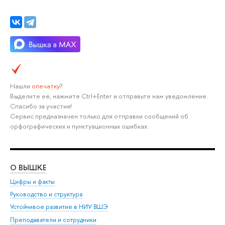
Нашли
опечатку
?
Выделите её, нажмите Ctrl+Enter и отправьте нам уведомление.
Спасибо за участие!
Сервис предназначен только для отправки сообщений об
орфографических и пунктуационных ошибках.
О ВЫШКЕ
ОБ
Цифры и факты
Ли
Руководство и структура
Дов
Устойчивое развитие в НИУ ВШЭ
Ол
Преподаватели и сотрудники
При