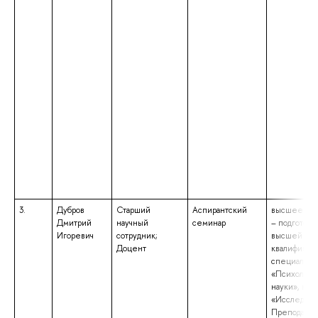
3.
Дубров
Старший
Аспирантский
высшее обр
Дмитрий
научный
семинар
– подготовк
Игоревич
сотрудник;
высшей
Доцент
квалификац
специально
«Психологи
науки», ква
«Исследова
Преподават