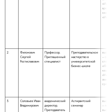
«Истор
архиво
квалиф
«Истор
2.
Филонович
Профессор;
Преподавательское
высшее
Сергей
Приглашенный
мастерство в
– спец
Ростиславович
специалист
университетской
специа
бизнес-школе
«Физик
квалиф
«Учите
звание
средн
3.
Соловьев Иван
академический
Аспирантский
высшее
Владимирович
директор;
семинар
– подг
Преподаватель
высше