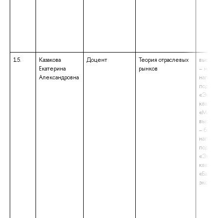
15.
Казакова
Доцент
Теория отраслевых
высшее
Екатерина
рынков
– магис
Александровна
напра
подгот
«Эконо
квалиф
«Магис
высшее
– бакал
напра
подгот
«Эконо
квалиф
«Бакал
эконом