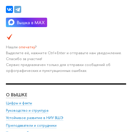
Нашли
опечатку
?
Выделите её, нажмите Ctrl+Enter и отправьте нам уведомление.
Спасибо за участие!
Сервис предназначен только для отправки сообщений об
орфографических и пунктуационных ошибках.
О ВЫШКЕ
ОБ
Цифры и факты
Ли
Руководство и структура
Дов
Устойчивое развитие в НИУ ВШЭ
Ол
Преподаватели и сотрудники
При