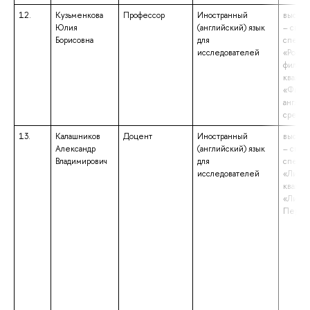
12.
Кузьменкова
Профессор
Иностранный
высшее
Юлия
(английский) язык
– спец
Борисовна
для
специа
исследователей
«Роман
филоло
квалиф
«Филол
англий
средн
13.
Калашников
Доцент
Иностранный
высшее
Александр
(английский) язык
– спец
Владимирович
для
специа
исследователей
«Лингв
квалиф
«Лингв
Перев