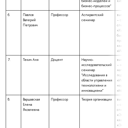
бизнес-моделей и
кибер
бизнес-процессов”
6.
Павлов
Профессор
Аспирантский
высшее
Валерий
семинар
– спец
Петрович
специа
«Хими
быстр
процес
квалиф
«Инже
7.
Текич Аня
Доцент
Научно-
высшее
исследовательский
– магис
семинар
напра
"Исследования в
подгот
области управления
«Инже
технологиями и
науки»
инновациями"
«Магис
8.
Варшавская
Профессор
Теория организации
высшее
Елена
– спец
Яковлевна
специа
«Эконо
квалиф
«Экон