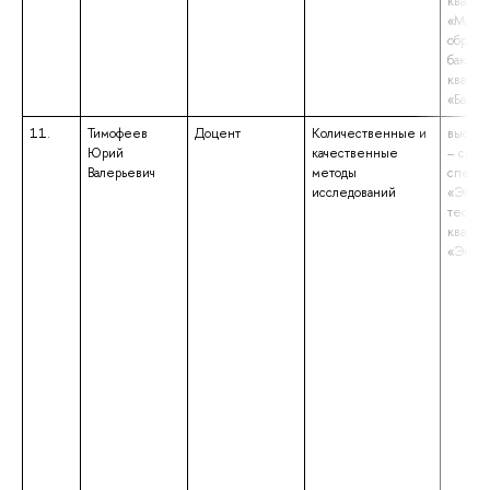
квалиф
«Магис
образо
бакалав
квалиф
«Бакал
11.
Тимофеев
Доцент
Количественные и
высшее
Юрий
качественные
– спец
Валерьевич
методы
специа
исследований
«Эконо
теория
квалиф
«Экон