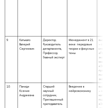
9.
Катькало
Директор;
Менеджмент в 21
высшее
Валерий
Руководитель
веке: передовые
– спец
Сергеевич
департамента,
теории и фокусные
специа
Профессор;
темы
«Полит
Главный эксперт
эконом
квалиф
«Эконо
препод
полити
эконо
10.
Паниди
Старший
Введение в
высшее
Ксения
научный
нейроэкономику
– магис
Андреевна
сотрудник;
напра
Приглашенный
подгот
преподаватель
«Эконо