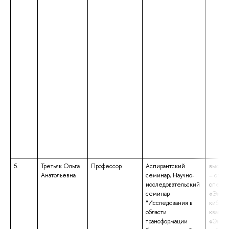
5.
Третьяк Ольга
Профессор
Аспирантский
высшее
Анатольевна
семинар, Научно-
– спец
исследовательский
специа
семинар
«Экон
“Исследования в
киберн
области
квалиф
трансформации
«Эконо