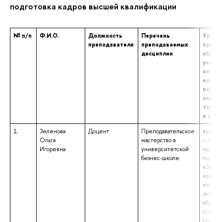
подготовка кадров высшей квалификации
№ п/п
Ф.И.О.
Должность
Перечень
Урове
преподавателя
преподаваемых
профе
дисциплин
образо
указа
наиме
напра
подгот
специа
том чи
и ква
1.
Зеленова
Доцент
Преподавательское
высшее
Ольга
мастерство в
– магис
Игоревна
университетской
напра
бизнес-школе
подгот
«Эконо
квалиф
«Магис
эконом
образо
специа
специа