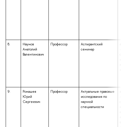
8.
Наумов
Профессор
Аспирантский
высш
Анатолий
семинар
– сп
Валентинович
спец
«Пра
квал
«Юр
9.
Ромашев
Профессор
Актуальные правовые
высш
Юрий
исследования по
– сп
Сергеевич
научной
спец
специальности
«Шту
квал
«Оф
вое