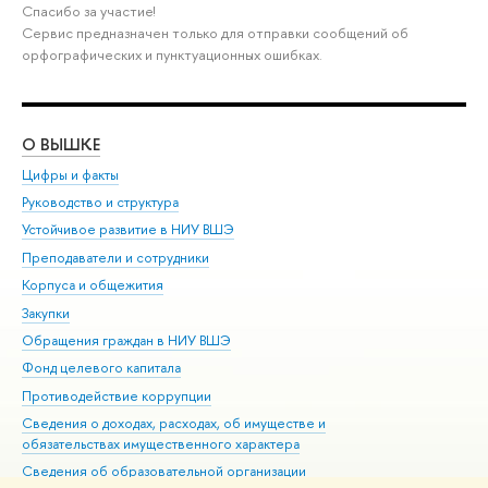
Спасибо за участие!
Сервис предназначен только для отправки сообщений об
орфографических и пунктуационных ошибках.
О ВЫШКЕ
ОБ
Цифры и факты
Ли
Руководство и структура
Дов
Устойчивое развитие в НИУ ВШЭ
Ол
Преподаватели и сотрудники
При
Корпуса и общежития
Вы
Закупки
При
Обращения граждан в НИУ ВШЭ
Ас
Фонд целевого капитала
До
Противодействие коррупции
Цен
Сведения о доходах, расходах, об имуществе и
Би
обязательствах имущественного характера
Об
Сведения об образовательной организации
Обр