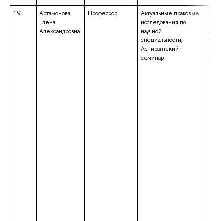
19.
Артамонова
Профессор
Актуальные правовые
высш
Елена
исследования по
– сп
Александровна
научной
спец
специальности,
«Юр
Аспирантский
квал
семинар
«Юр