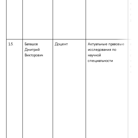
«Учи
соци
поли
дис
15.
Балашов
Доцент
Актуальные правовые
высш
Дмитрий
исследования по
– сп
Викторович
научной
спец
специальности
«Юр
квал
«Юр