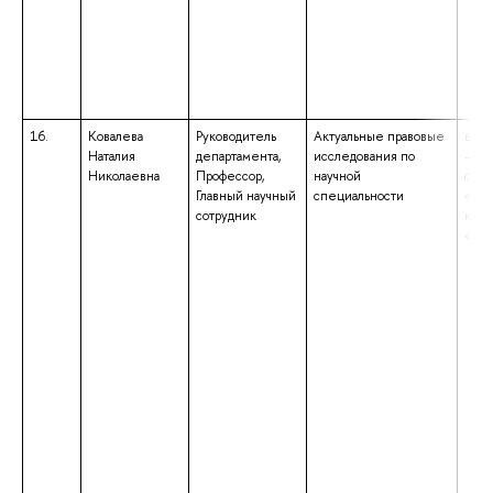
16.
Ковалева
Руководитель
Актуальные правовые
высш
Наталия
департамента,
исследования по
– сп
Николаевна
Профессор,
научной
спец
Главный научный
специальности
«Юр
сотрудник
квал
«Юр