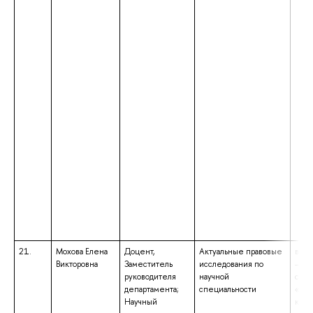
21.
Мохова Елена
Доцент,
Актуальные правовые
высш
Викторовна
Заместитель
исследования по
– сп
руководителя
научной
спец
департамента;
специальности
«Юр
Научный
квал