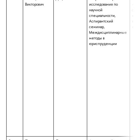
Викторович
исследования по
– сп
научной
спец
специальности,
«Юр
Аспирантский
квал
семинар,
«Юр
Междисциплинарные
методы в
юриспруденции