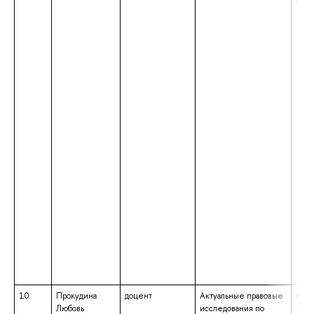
обра
10.
Прокудина
доцент
Актуальные правовые
высш
Любовь
исследования по
– сп