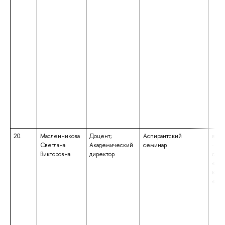
20.
Масленникова
Доцент;
Аспирантский
высш
Светлана
Академический
семинар
– сп
Викторовна
директор
спец
«Юр
квал
«Юр