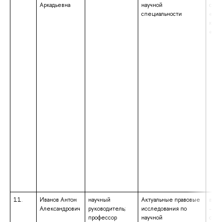
Аркадьевна
научной
спец
специальности
«Пра
квал
«Юр
11.
Иванов Антон
научный
Актуальные правовые
высш
Александрович
руководитель;
исследования по
– сп
профессор
научной
спец