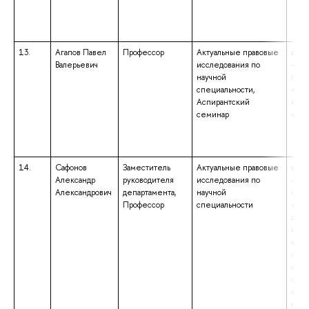
13.
Агапов Павел
Профессор
Актуальные правовые
высш
Валерьевич
исследования по
– сп
научной
спец
специальности,
«Юр
Аспирантский
квал
семинар
«Юр
14.
Сафонов
Заместитель
Актуальные правовые
высш
Александр
руководителя
исследования по
– сп
Александрович
департамента,
научной
спец
Профессор
специальности
«Пра
деят
квал
«Юр
обра
спец
спец
«Ист
квал