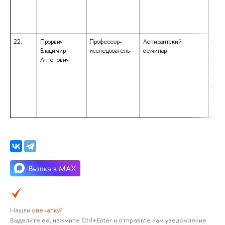
22.
Прорвич
Профессор-
Аспирантский
высш
Владимир
исследователь
семинар
– сп
Антонович
спец
«Экс
ядер
квал
«Ин
Нашли
опечатку
?
Выделите её, нажмите Ctrl+Enter и отправьте нам уведомление.