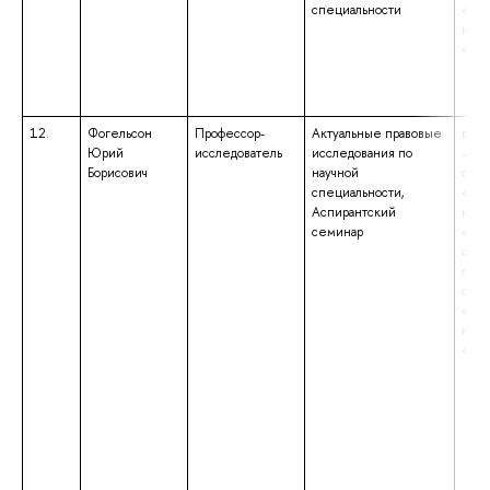
специальности
«Пра
квал
«Юр
12.
Фогельсон
Профессор-
Актуальные правовые
высш
Юрий
исследователь
исследования по
– сп
Борисович
научной
спец
специальности,
«Юр
Аспирантский
квал
семинар
«Юр
обра
спец
спец
«Мат
квал
«Мат