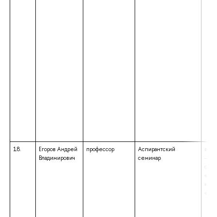
18.
Егоров Андрей
профессор
Аспирантский
высш
Владимирович
семинар
– сп
спец
«Юр
квал
«Юр