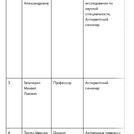
Александровна
исследования по
– сп
научной
спец
специальности,
«Юр
Аспирантский
квал
семинар
«Юр
3.
Гальперин
Профессор
Аспирантский
высш
Михаил
семинар
– сп
Львович
спец
«Юр
квал
«Юр
4.
Тимец Максим
Доцент
Актуальные правовые
высш