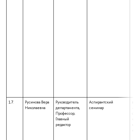
17.
Русинова Вера
Руководитель
Аспирантский
высш
Николаевна
департамента,
семинар
– сп
Профессор;
спец
Главный
«Юр
редактор
квал
«Юр