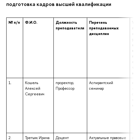
подготовка кадров высшей квалификации
№ п/п
Ф.И.О.
Должность
Перечень
Уро
преподавателя
преподаваемых
про
дисциплин
обра
ука
наи
нап
подг
спец
том 
и к
1.
Кошель
проректор;
Аспирантский
высш
Алексей
Профессор
семинар
– сп
Сергеевич
спец
«Юр
квал
«Юр
2.
Третьяк Ирина
Доцент
Актуальные правовые
высш