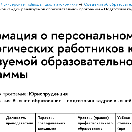
й университет «Высшая школа экономики»
Сведения об образовател
иков каждой реализуемой образовательной программы – Подготовка к
мация о персональном
огических работников
зуемой образовательн
аммы
 программа:
Юриспруденция
ания:
Высшее образование – подготовка кадров высшей
Должность
Перечень
Уровень (уровни)
Учёная
преподавателя
преподаваемых
профессионального
степень
дисциплин
образования с
(при