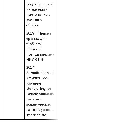
искусственного
интеллекта и
применение в
различных
областях
2019 – Правила
организации
учебного
процесса
преподавателями
НИУ ВШЭ
2014 –
Английский язык.
Углубленное
изучение
General English,
направленное на
развитие
академических
навыков, уровень
Intermediate