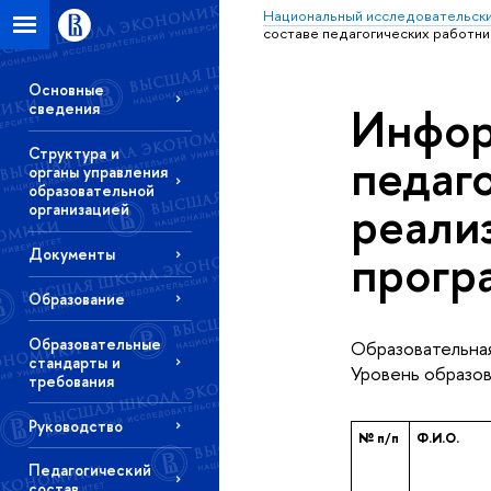
Национальный исследовательски
составе педагогических работн
Основные
Инфор
сведения
Структура и
педаг
органы управления
образовательной
реали
организацией
прогр
Документы
Образование
Образовательные
Образовательная
стандарты и
Уровень образов
требования
Руководство
№ п/п
Ф.И.О.
Педагогический
состав