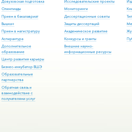
Довузовская подготовка
Исследовательские проекты
Из
Олимпиады
Мониторинги
Кн
Прием в бакалавриат
Диссертационные советы
Ти
Вышка+
Защиты диссертаций
Ме
Прием в магистратуру
Академическое развитие
Жу
Аспирантура
Конкурсы и гранты
Пу
Дополнительное
Внешние научно-
образование
информационные ресурсы
Центр развития карьеры
Бизнес-инкубатор ВШЭ
Образовательные
партнерства
Обратная связь и
взаимодействие с
получателями услуг