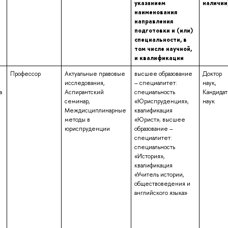
указанием
наличии
наименования
направления
подготовки и (или)
специальности, в
том числе научной,
и квалификации
Профессор
Актуальные правовые
высшее образование
Доктор
исследования,
– специалитет:
наук,
а
Аспирантский
специальность
Кандидат
семинар,
«Юриспруденция»,
наук
Междисциплинарные
квалификация
методы в
«Юрист»; высшее
юриспруденции
образование –
специалитет:
специальность
«История»,
квалификация
«Учитель истории,
обществоведения и
английского языка»