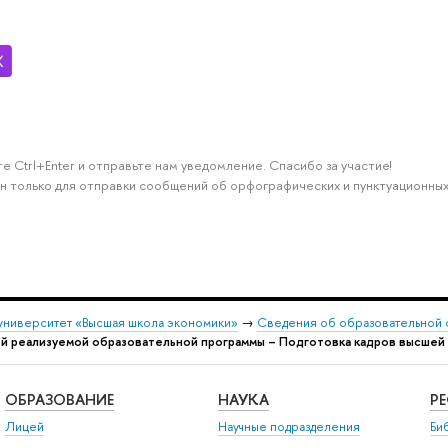
е Ctrl+Enter и отправьте нам уведомление. Спасибо за участие!
н только для отправки сообщений об орфографических и пунктуационных
университет «Высшая школа экономики»
→
Сведения об образовательной 
ой реализуемой образовательной программы – Подготовка кадров высше
ОБРАЗОВАНИЕ
НАУКА
Р
Лицей
Научные подразделения
Би