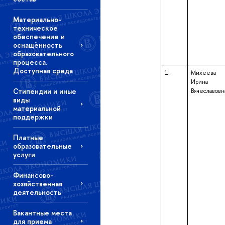
Материально-
техническое
обеспечение и
оснащённость
образовательного
процесса.
Доступная среда
1.
Михеева
Ирина
Стипендии и иные
Вячеславовн
виды
материальной
поддержки
Платные
образовательные
услуги
Финансово-
хозяйственная
деятельность
Вакантные места
для приема