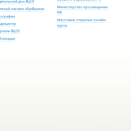
дательский дом ВШЭ
Министерство просвещения
ижный магазин «БукВышка»
РФ
пография
Массовые открытые онлайн-
диацентр
курсы
рналы ВШЭ
бликации