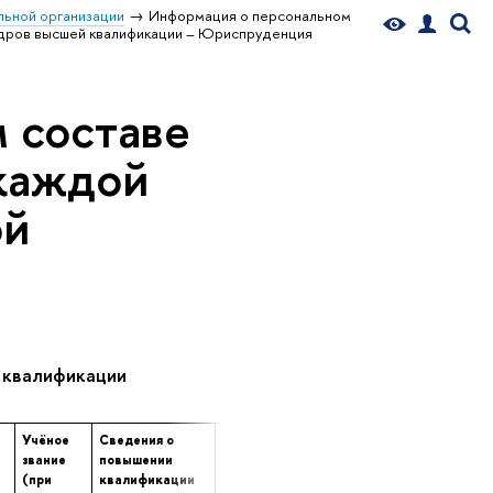
ьной организации
Информация о персональном
адров высшей квалификации – Юриспруденция
 составе
 каждой
ой
 квалификации
Учёное
Сведения о
Сведения о
Сведения о
звание
повышении
профессиональной
продолжительност
(при
квалификации
переподготовке
опыта (лет) работ