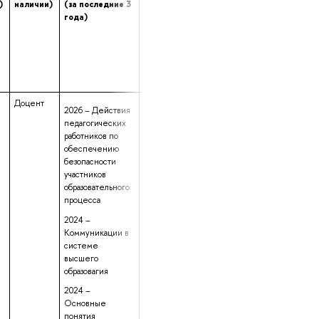
)
наличии)
(за последние 3
(при наличии)
в профессионально
года)
сфере
Доцент
данные не
35 лет 4 месяца
2026 – Действия
предоставлены
24 дня
педагогических
работников по
обеспечению
безопасности
участников
образовательного
процесса
2024 –
Коммуникации в
системе
высшего
образовагия
2024 –
Основные
понятия