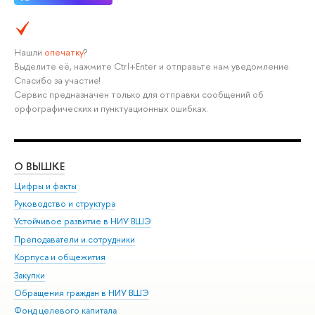
Нашли
опечатку
?
Выделите её, нажмите Ctrl+Enter и отправьте нам уведомление.
Спасибо за участие!
Сервис предназначен только для отправки сообщений об
орфографических и пунктуационных ошибках.
О ВЫШКЕ
ОБ
Цифры и факты
Ли
Руководство и структура
Дов
Устойчивое развитие в НИУ ВШЭ
Ол
Преподаватели и сотрудники
При
Корпуса и общежития
Вы
Закупки
При
Обращения граждан в НИУ ВШЭ
Ас
Фонд целевого капитала
До