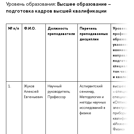
Уровень образования:
Высшее образование –
подготовка кадров высшей квалификации
№ п/п
Ф.И.О.
Должность
Перечень
Уровень (у
преподавателя
преподаваемых
профессион
дисциплин
образования
указанием
наименован
направлени
подготовки 
специальнос
том числе н
и квалифик
1.
Жуков
Научный
Аспирантский
высшее обра
Алексей
руководитель;
семинар,
– специалит
Евгеньевич
Профессор
Методология и
специальнос
методы научных
«Оптико-
исследований в
электронны
физике
приборы и с
квалификаци
«Инженер-о
Физик»