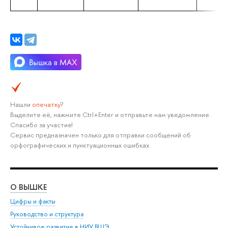
Нашли
опечатку
?
Выделите её, нажмите Ctrl+Enter и отправьте нам уведомление.
Спасибо за участие!
Сервис предназначен только для отправки сообщений об
орфографических и пунктуационных ошибках.
О ВЫШКЕ
ОБ
Цифры и факты
Ли
Руководство и структура
Дов
Устойчивое развитие в НИУ ВШЭ
Ол