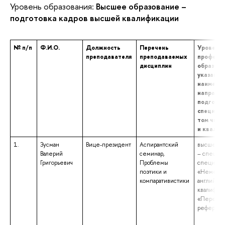
Уровень образования:
Высшее образование –
подготовка кадров высшей квалификации
№ п/п
Ф.И.О.
Должность
Перечень
Уровень 
преподавателя
преподаваемых
професс
дисциплин
образова
указание
наимено
направл
подготов
специаль
том числ
и квали
1.
Зусман
Вице-президент
Аспирантский
высшее о
Валерий
семинар,
– специал
Григорьевич
Проблемы
специаль
поэтики и
«Немецк
компаративистики
английски
квалифик
«Перевод
референт