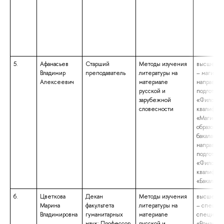
5.
Афанасьев
Старший
Методы изучения
высшее о
Владимир
преподаватель
литературы на
– магистра
Алексеевич
материале
направле
русской и
подготовк
зарубежной
«Филолог
словесности
квалифик
«Магистр
образован
бакалавриа
направле
подготовк
«Филолог
квалифик
«Бакалавр
6.
Цветкова
Декан
Методы изучения
высшее о
Марина
факультета
литературы на
– специал
Владимировна
гуманитарных
материале
специаль
наук; Профессор
русской и
«Романо-г