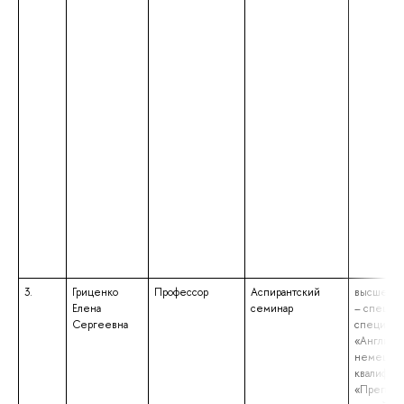
3.
Гриценко
Профессор
Аспирантский
высшее о
Елена
семинар
– специал
Сергеевна
специаль
«Английс
немецкий
квалифик
«Препода