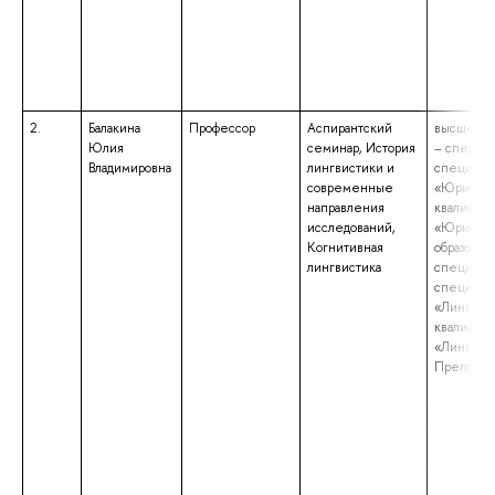
2.
Балакина
Профессор
Аспирантский
высшее о
Юлия
семинар, История
– специал
Владимировна
лингвистики и
специаль
современные
«Юриспру
направления
квалифик
исследований,
«Юрист»;
Когнитивная
образован
лингвистика
специали
специаль
«Лингвист
квалифик
«Лингвист
Преподав