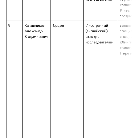
квалифика
Учитель ан
средней 
9.
Калашников
Доцент
Иностранный
высшее об
Александр
(английский)
специалит
Владимирович
язык для
специальн
исследователей
«Лингвист
квалифика
Переводч