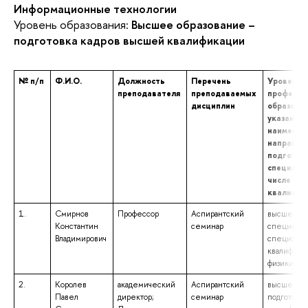
Информационные технологии
Уровень образования:
Высшее образование –
подготовка кадров высшей квалификации
№ п/п
Ф.И.О.
Должность
Перечень
Уровень 
преподавателя
преподаваемых
професси
дисциплин
образован
указание
наименов
направле
подготовк
специальн
числе нау
квалифик
1.
Смирнов
Профессор
Аспирантский
высшее об
Константин
семинар
специалит
Владимирович
специальн
квалифика
физики и 
2.
Королев
академический
Аспирантский
высшее об
Павел
директор;
семинар
подготовк