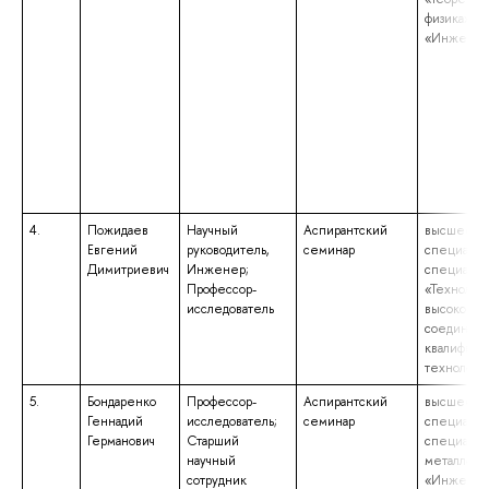
физика», к
«Инженер
4.
Пожидаев
Научный
Аспирантский
высшее об
Евгений
руководитель,
семинар
специалит
Димитриевич
Инженер;
специальн
Профессор-
«Технолог
исследователь
высокомол
соединени
квалифика
технолог»
5.
Бондаренко
Профессор-
Аспирантский
высшее об
Геннадий
исследователь;
семинар
специалит
Германович
Старший
специальн
научный
металлов»
сотрудник
«Инженер-