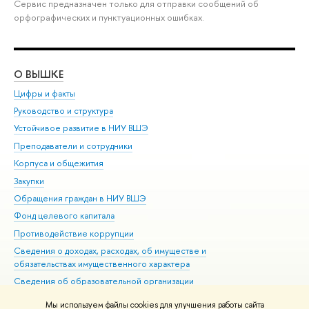
Сервис предназначен только для отправки сообщений об
орфографических и пунктуационных ошибках.
О ВЫШКЕ
ОБ
Цифры и факты
Ли
Руководство и структура
Дов
Устойчивое развитие в НИУ ВШЭ
Ол
Преподаватели и сотрудники
При
Корпуса и общежития
Вы
Закупки
При
Обращения граждан в НИУ ВШЭ
Ас
Фонд целевого капитала
До
Противодействие коррупции
Цен
Сведения о доходах, расходах, об имуществе и
Би
обязательствах имущественного характера
Об
Сведения об образовательной организации
Обр
Людям с ограниченными возможностями здоровья
Мы используем файлы cookies для улучшения работы сайта