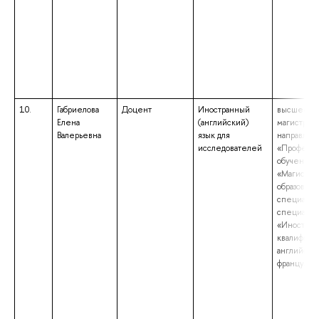
10.
Габриелова
Доцент
Иностранный
высшее об
Елена
(английский)
магистрату
Валерьевна
язык для
направлен
исследователей
«Професси
обучение»
«Магистр»
образовани
специалит
специальн
«Иностран
квалифика
английског
французско