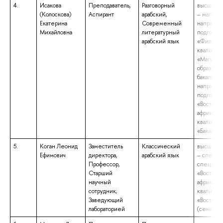
4.
Исакова
Преподаватель,
Разговорный
высшее о
(Колоскова)
Аспирант
арабский,
– магистр
Екатерина
Современный
направл
Михайловна
литературный
подготов
арабский язык
«Филолог
квалифик
«Магистр
образова
бакалаври
направл
подготов
«Востоко
африкани
квалифик
«Бакалавр
5.
Коган Леонид
Заместитель
Классический
высшее о
Ефимович
директора,
арабский язык
– специа
Профессор,
специаль
Старший
«Востоко
научный
африкани
сотрудник;
квалифик
Заведующий
«Востоко
лабораторией
(семитол