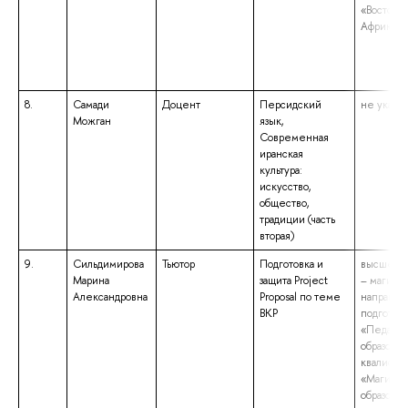
«Востоко
Африкани
8.
Самади
Доцент
Персидский
не указан
Можган
язык,
Современная
иранская
культура:
искусство,
общество,
традиции (часть
вторая)
9.
Сильдимирова
Тьютор
Подготовка и
высшее о
Марина
защита Project
– магистр
Александровна
Proposal по теме
направл
ВКР
подготов
«Педагог
образован
квалифик
«Магистр
образова