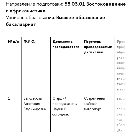
Направление подготовки:
58.03.01 Востоковедение
и африканистика
Уровень образования:
Высшее образование –
бакалавриат
№ п/п
Ф.И.О.
Должность
Перечень
Уровень
преподавателя
преподаваемых
професс
дисциплин
образова
указани
наимено
направл
подготов
специаль
том числ
и квали
1.
Белозёрова
Старший
Современная
высшее о
Анастасия
преподаватель;
арабская
– специа
Владимировна
Научный
литература
специаль
сотрудник
«Регионо
квалифик
«Регионо
(Востоков