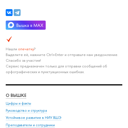
Нашли
опечатку
?
Выделите её, нажмите Ctrl+Enter и отправьте нам уведомление.
Спасибо за участие!
Сервис предназначен только для отправки сообщений об
орфографических и пунктуационных ошибках.
О ВЫШКЕ
ОБ
Цифры и факты
Ли
Руководство и структура
Дов
Устойчивое развитие в НИУ ВШЭ
Ол
Преподаватели и сотрудники
При