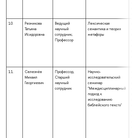
«Эк
ква
«Бак
10.
Резникова
Ведущий
Лексическая
выс
Татьяна
научный
семантика и теория
– с
Исидоровна
сотрудник;
метафоры
спе
Профессор
«Те
при
лин
ква
«Ли
11.
Селезнёв
Профессор,
Научно-
выс
Михаил
Старший
исследовательский
– с
Георгиевич
научный
семинар
спе
сотрудник
"Междисциплинарный
«Ст
подход к
при
исследованию
лин
библейского текста"
ква
«Фи
Спе
стр
при
лин