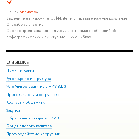
Нашли
опечатку
?
Выделите её, нажмите Ctrl+Enter и отправьте нам уведомление.
Спасибо за участие!
Сервис предназначен только для отправки сообщений об
орфографических и пунктуационных ошибках.
О ВЫШКЕ
ОБ
Цифры и факты
Ли
Руководство и структура
Дов
Устойчивое развитие в НИУ ВШЭ
Ол
Преподаватели и сотрудники
При
Корпуса и общежития
Вы
Закупки
При
Обращения граждан в НИУ ВШЭ
Ас
Фонд целевого капитала
До
Противодействие коррупции
Цен