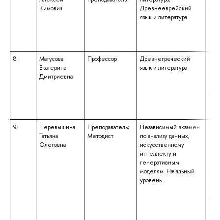
Кимович
Древнееврейский
спе
язык и литература
«Фи
ква
«Фи
мет
8.
Матусова
Профессор
Древнегреческий
выс
Екатерина
язык и литература
– с
Дмитриевна
спе
«Кл
фил
ква
«Фи
9.
Перевышина
Преподаватель;
Независимый экзамен
выс
Татьяна
Методист
по анализу данных,
– ма
Олеговна
искусственному
нап
интеллекту и
под
генеративным
«Гра
моделям. Начальный
ква
уровень
«Ма
обр
бака
нап
под