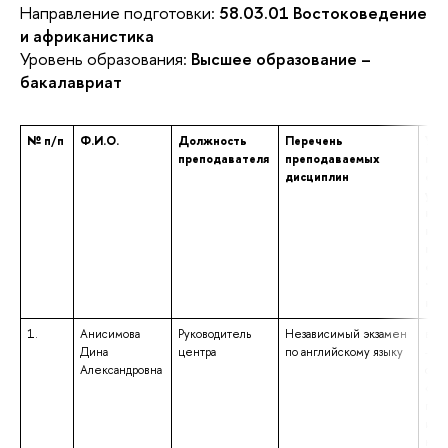
Направление подготовки:
58.03.01 Востоковедение
и африканистика
Уровень образования:
Высшее образование –
бакалавриат
№ п/п
Ф.И.О.
Должность
Перечень
Уро
преподавателя
преподаваемых
про
дисциплин
обр
ука
наи
нап
под
спе
том
и к
1.
Анисимова
Руководитель
Независимый экзамен
выс
Дина
центра
по английскому языку
– с
Александровна
спе
«Те
пре
ино
куль