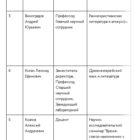
ква
«Бак
3.
Виноградов
Профессор;
Раннехристианская
выс
Андрей
Главный научный
литература и апокрифы
– с
Юрьевич
сотрудник
спе
«Ис
ква
«Ис
Пре
зна
ино
4.
Коган Леонид
Заместитель
Древнееврейский
выс
Ефимович
директора,
язык и литература
– с
Профессор,
спе
Старший
«Во
научный
афр
сотрудник;
ква
Заведующий
«Во
лабораторией
(се
5.
Козлов
Доцент
Научно-
выс
Алексей
исследовательский
– ма
Андреевич
семинар "Время-
нап
глагол-наклонение в
под