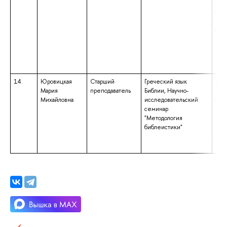
спе
спе
«Теа
дек
иску
ква
«Ху
пос
14.
Юровицкая
Старший
Греческий язык
выс
Мария
преподаватель
Библии, Научно-
– с
Михайловна
исследовательский
спе
семинар
«Ис
"Методология
ква
библеистики"
«Ис
Пре
ист