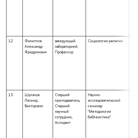
12.
Филиппов
заведующий
Социология религии
выс
Александр
лабораторией;
– с
Фридрихович
Профессор
спе
«На
ком
ква
«Пр
нау
ком
13.
Шуляков
Старший
Научно-
выс
Леонид
преподаватель,
исследовательский
– ма
Викторович
Старший
семинар
нап
научный
"Методология
под
сотрудник,
библеистики"
«Ис
Аспирант
ква
«Ма
обр