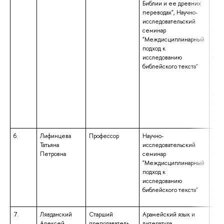
Библии и ее древних
«Фу
переводах", Научно-
при
исследовательский
лин
семинар
ква
"Междисциплинарный
«Ма
подход к
обр
исследованию
бака
библейского текста"
нап
под
«Фу
при
лин
ква
«Бак
6.
Лифинцева
Профессор
Научно-
выс
Татьяна
исследовательский
– с
Петровна
семинар
спе
"Междисциплинарный
«Фи
подход к
ква
исследованию
«Фи
библейского текста"
Пре
фил
7.
Лявданский
Старший
Арамейский язык и
выс
Алексей
преподаватель
литература,
– с