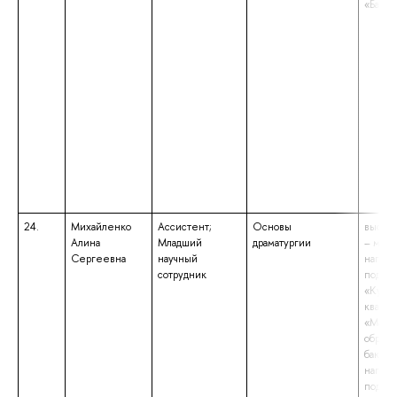
«Бакал
24.
Михайленко
Ассистент;
Основы
высше
Алина
Младший
драматургии
– маги
Сергеевна
научный
напра
сотрудник
подгот
«Культ
квали
«Маги
образо
бакала
напра
подгот