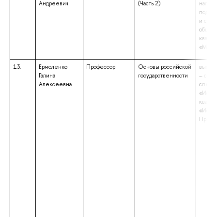
Андреевич
(Часть 2)
напра
подгот
и связ
общес
квали
«Маги
13.
Ермоленко
Профессор
Основы российской
высше
Галина
государственности
– спец
Алексеевна
специа
«Истор
квали
«Истор
Препо