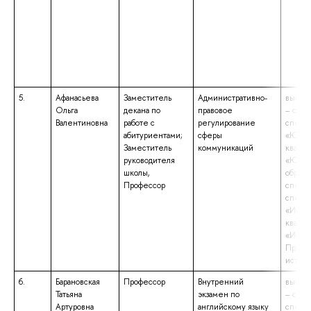
5.
Афанасьева
Заместитель
Административно-
высше
Ольга
декана по
правовое
– спец
Валентиновна
работе с
регулирование
специа
абитуриентами;
сферы
«Юрис
Заместитель
коммуникаций
квали
руководителя
«Юрис
школы,
образо
Профессор
специа
специа
«Истор
квали
«Истор
Препо
истор
6.
Барановская
Профессор
Внутренний
высше
Татьяна
экзамен по
– спец
Артуровна
английскому языку
специа