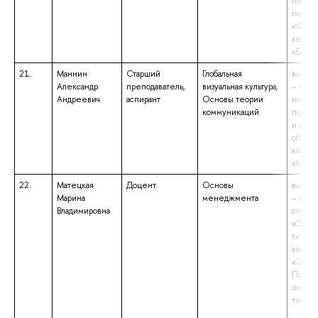
напра
подгот
«Фило
квали
«Бакал
21.
Маннин
Старший
Глобальная
высше
Александр
преподаватель,
визуальная культура,
– маги
Андреевич
аспирант
Основы теории
напра
коммуникаций
подгот
и связ
общес
квали
«Маги
22.
Матецкая
Доцент
Основы
высше
Марина
менеджмента
– спец
Владимировна
специа
«Экон
теория
квали
«Экон
Препо
эконо
теори