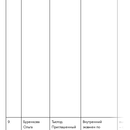
9.
Буренкова
Тьютор;
Внутренний
высше
Ольга
Приглашенный
экзамен по
– спец