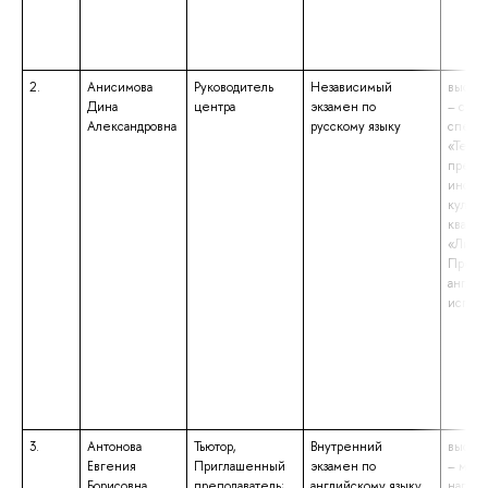
2.
Анисимова
Руководитель
Независимый
высше
Дина
центра
экзамен по
– спец
Александровна
русскому языку
специа
«Теори
препо
иностр
культу
квали
«Лингв
Препо
англий
испанс
3.
Антонова
Тьютор,
Внутренний
высше
Евгения
Приглашенный
экзамен по
– маги
Борисовна
преподаватель;
английскому языку
напра