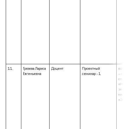
11.
Грязева Лариса
Доцент
Проектный
высше
Евгеньевна
семинар - 1
– спец
специа
«Наци
эконом
квали
«Экон