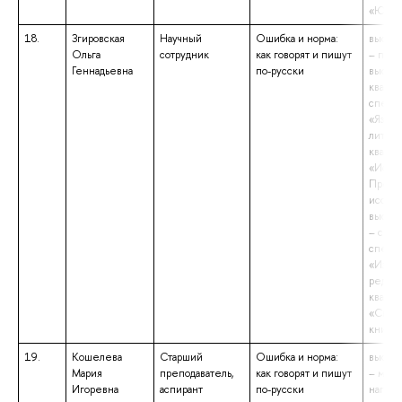
«Юрис
18.
Згировская
Научный
Ошибка и норма:
высше
Ольга
сотрудник
как говорят и пишут
– подг
Геннадьевна
по-русски
высше
квалиф
специа
«Языко
литер
квали
«Иссле
Препод
исслед
высше
– спец
специа
«Издат
редакт
квали
«Спец
книжн
19.
Кошелева
Старший
Ошибка и норма:
высше
Мария
преподаватель,
как говорят и пишут
– маги
Игоревна
аспирант
по-русски
напра