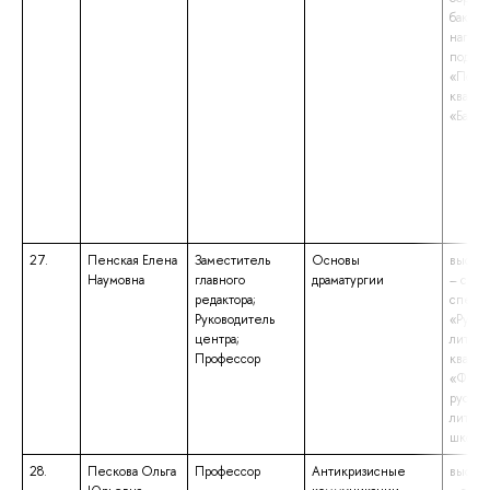
бакала
напра
подгот
«Полит
квали
«Бакал
27.
Пенская Елена
Заместитель
Основы
высше
Наумовна
главного
драматургии
– спец
редактора;
специа
Руководитель
«Русск
центра;
литера
Профессор
квали
«Филол
русско
литер
школы
28.
Пескова Ольга
Профессор
Антикризисные
высше