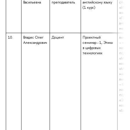
Васильевна
преподаватель
английскому языку
специа
(1 курс)
«Инос
языки»
«Преп
англий
немец
10.
Владес Олег
Доцент
Проектный
высше
Александрович
семинар - 1, Этика
– маги
в цифровых
напра
технологиях
подгот
«Мене
квали
«Маги
менед
высше
– бака
напра
подгот
«Экон
квали
«Бакал