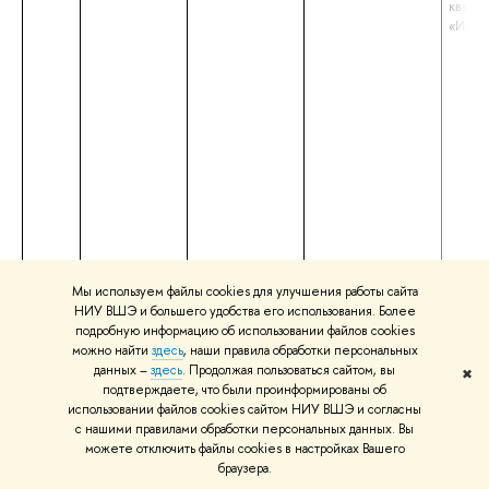
квали
«Исто
Мы используем файлы cookies для улучшения работы сайта
36.
Чантуридзе
Доцент
Внутренний
высше
НИУ ВШЭ и большего удобства его использования. Более
Юлия
экзамен по
– спец
подробную информацию об использовании файлов cookies
Михайловна
английскому языку
специа
можно найти
здесь
, наши правила обработки персональных
(1 курс)
«Филол
данных –
здесь
. Продолжая пользоваться сайтом, вы
✖
квали
подтверждаете, что были проинформированы об
«Филол
использовании файлов cookies сайтом НИУ ВШЭ и согласны
Препо
с нашими правилами обработки персональных данных. Вы
англий
можете отключить файлы cookies в настройках Вашего
заруб
браузера.
литер