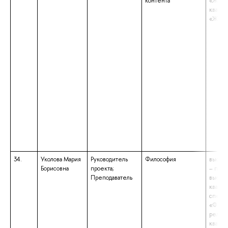
контента
«Журна
квали
«Журн
34.
Уколова Мария
Руководитель
Философия
высше
Борисовна
проекта;
– подг
Преподаватель
высше
квалиф
специа
«Филос
религ
квали