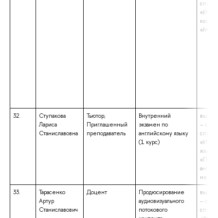
специа
«Истор
квали
«Маги
32.
Ступакова
Тьютор;
Внутренний
высше
Лариса
Приглашенный
экзамен по
– спец
Станиславовна
преподаватель
английскому языку
специа
(1 курс)
«Инос
языки»
«Преп
англий
немец
33.
Тарасенко
Доцент
Продюсирование
высше
Артур
аудиовизуального
– спец
Станиславович
потокового
специа