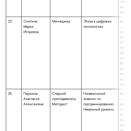
«Филол
квали
«Бакал
25.
Охотина
Менеджер
Этика в цифровых
высше
Мария
технологиях
– маги
Игоревна
напра
подгот
«Психо
квали
«Маги
образо
бакала
напра
подгот
квали
«Бакал
26.
Паршина
Старший
Независимый
высше
Анастасия
преподаватель;
экзамен по
– маги
Алексеевна
Методист
программированию.
напра
Начальный уровень
подгот
«Социо
квали
«Маги
образо