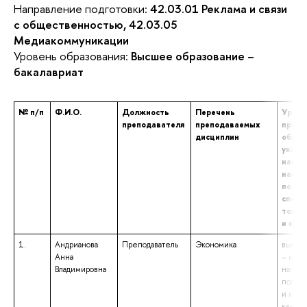
Направление подготовки:
42.03.01 Реклама и связи
с общественностью, 42.03.05
Медиакоммуникации
Уровень образования:
Высшее образование –
бакалавриат
№ п/п
Ф.И.О.
Должность
Перечень
Урове
преподавателя
преподаваемых
профе
дисциплин
образ
указа
наиме
напра
подго
специ
том ч
и ква
1.
Андрианова
Преподаватель
Экономика
высше
Анна
– маги
Владимировна
напра
подго
и кред
квали