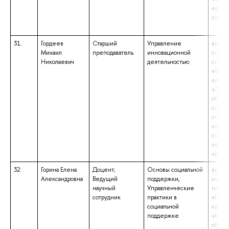
квали
социо
31.
Гордеев
Старший
Управление
высше
Михаил
преподаватель
инновационной
специ
Николаевич
деятельностью
специ
«Фина
квали
«Экон
образ
специ
специ
конде
состо
квали
«Инже
32.
Горина Елена
Доцент;
Основы социальной
высше
Александровна
Ведущий
поддержки,
магист
научный
Управленческие
напра
сотрудник
практики в
«Геог
социальной
квали
поддержке
«Маги
образ