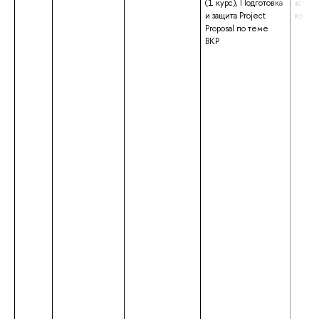
(1 курс), Подготовка
«Линг
и защита Project
квали
Proposal по теме
ВКР