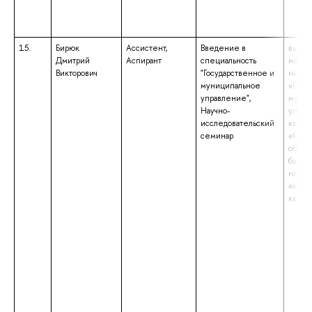
15.
Бирюк
Ассистент,
Введение в
высше
Дмитрий
Аспирант
специальность
магист
Викторович
"Государственное и
напра
муниципальное
«Госу
управление",
муниц
Научно-
управ
исследовательский
квали
семинар
«Маги
образ
бакала
напра
«Инно
квали