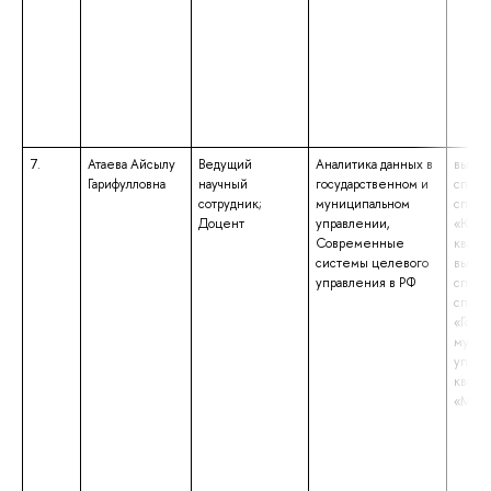
7.
Атаева Айсылу
Ведущий
Аналитика данных в
высше
Гарифулловна
научный
государственном и
специ
сотрудник;
муниципальном
специ
Доцент
управлении,
«Юрис
Современные
квали
системы целевого
высше
управления в РФ
специ
специ
«Госу
муниц
управ
квали
«Мен