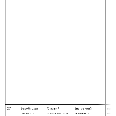
27.
Вержбицкая
Старший
Внутренний
высше
Елизавета
преподаватель
экзамен по
магист