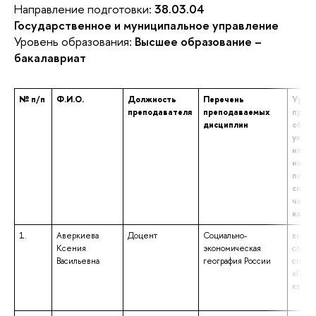
Направление подготовки:
38.03.04
Государственное и муниципальное управление
Уровень образования:
Высшее образование –
бакалавриат
№ п/п
Ф.И.О.
Должность
Перечень
Урове
преподавателя
преподаваемых
проф
дисциплин
образ
указа
наим
напр
подго
специ
числе
квал
1.
Аверкиева
Доцент
Социально-
высше
Ксения
экономическая
специ
Васильевна
география России
специ
«Геог
квали