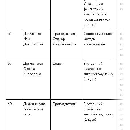
Управление
квали
финансами и
инжен
имуществом в
государственном
секторе
38.
Даниленко
Преподаватель;
Социологические
высше
Илья
Стажер-
методы
бакала
Дмитриевич
исследователь
исследования
напра
«Соци
квали
39.
Демченкова
Доцент
Внутренний
высше
Оксана
экзамен по
специ
Андреевна
английскому языку
специ
(1 курс)
«Фило
квали
англи
немец
40.
Джахангирова
Преподаватель
Внутренний
высше
Вефа Сабухи
экзамен по
специ
кызы
английскому языку
специ
(1 курс)
«Линг
квали