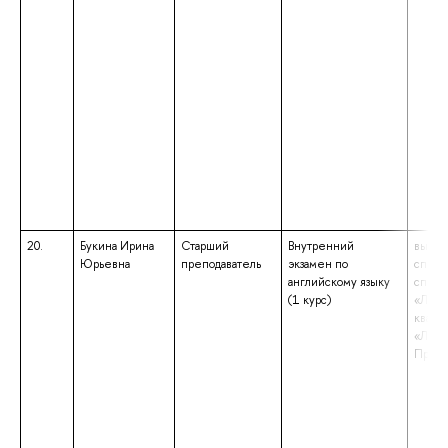
20.
Букина Ирина
Старший
Внутренний
высше
Юрьевна
преподаватель
экзамен по
специ
английскому языку
специ
(1 курс)
«Линг
квали
«Линг
Препо