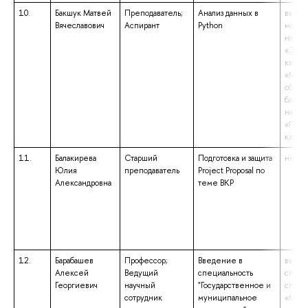
10.
Бакшук Матвей
Преподаватель;
Анализ данных в
высше
Вячеславович
Аспирант
Python
магист
напра
«Экон
квали
«Маги
образ
бакала
напра
«Поли
квали
11.
Балакирева
Старший
Подготовка и защита
не ук
Юлия
преподаватель
Project Proposal по
Александровна
теме ВКР
12.
Барабашев
Профессор;
Введение в
высше
Алексей
Ведущий
специальность
специ
Георгиевич
научный
"Государственное и
специ
сотрудник
муниципальное
«Мате