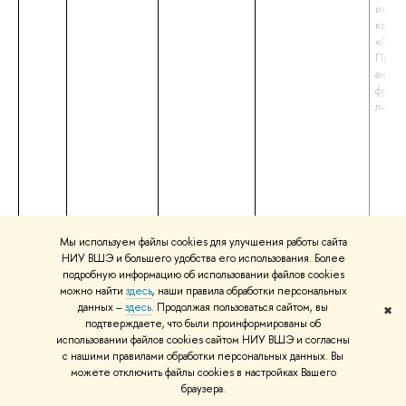
иност
квали
«Линг
Препо
англи
франц
литер
Мы используем файлы cookies для улучшения работы сайта
НИУ ВШЭ и большего удобства его использования. Более
подробную информацию об использовании файлов cookies
можно найти
здесь
, наши правила обработки персональных
данных –
здесь
. Продолжая пользоваться сайтом, вы
✖
подтверждаете, что были проинформированы об
использовании файлов cookies сайтом НИУ ВШЭ и согласны
с нашими правилами обработки персональных данных. Вы
можете отключить файлы cookies в настройках Вашего
браузера.