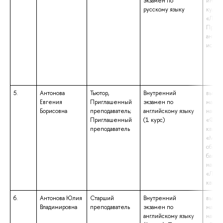
экзамен по
иност
русскому языку
культ
«Линг
Препо
англи
испан
5.
Антонова
Тьютор,
Внутренний
высше
Евгения
Приглашенный
экзамен по
магист
Борисовна
преподаватель;
английскому языку
напра
Приглашенный
(1 курс)
«Фило
преподаватель
квали
«Маги
образ
бакала
напра
«Линг
квали
6.
Антонова Юлия
Старший
Внутренний
высше
Владимировна
преподаватель
экзамен по
магист
английскому языку
напра