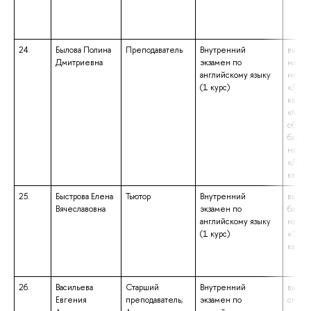
24.
Былова Полина
Преподаватель
Внутренний
высше
Дмитриевна
экзамен по
магист
английскому языку
напра
(1 курс)
«Линг
квали
«Маги
образ
бакала
напра
«Линг
квали
25.
Быстрова Елена
Тьютор
Внутренний
высше
Вячеславовна
экзамен по
бакала
английскому языку
напра
(1 курс)
«Экон
квали
26.
Васильева
Старший
Внутренний
высше
Евгения
преподаватель;
экзамен по
специ