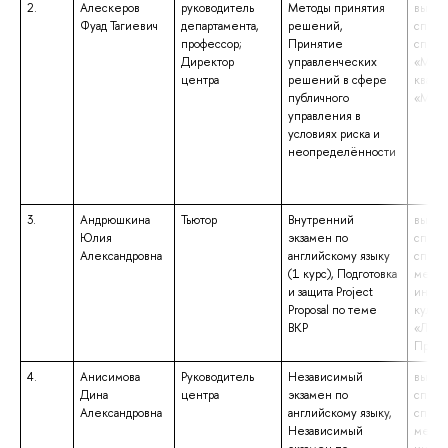
2.
Алескеров
руководитель
Методы принятия
высше
Фуад Тагиевич
департамента,
решений,
специ
профессор;
Принятие
специ
Директор
управленческих
«Меха
центра
решений в сфере
квали
публичного
«Меха
управления в
условиях риска и
неопределённости
3.
Андрюшкина
Тьютор
Внутренний
высше
Юлия
экзамен по
специ
Александровна
английскому языку
специ
(1 курс), Подготовка
метод
и защита Project
иност
Proposal по теме
культ
ВКР
«Линг
Препо
4.
Анисимова
Руководитель
Независимый
высше
Дина
центра
экзамен по
специ
Александровна
английскому языку,
специ
Независимый
метод