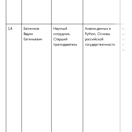
14.
Беленков
Научный
Анализ данных в
высше
Вадим
сотрудник;
Python, Основы
магист
Евгеньевич
Старший
российской
напра
преподаватель
государственности
«Поли
квали