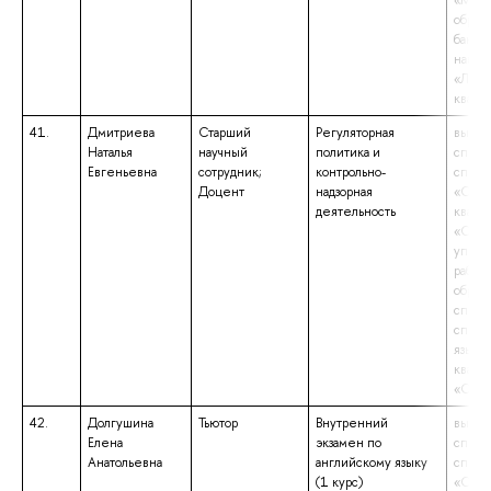
«Маги
образ
бакала
напра
«Линг
квали
41.
Дмитриева
Старший
Регуляторная
высше
Наталья
научный
политика и
специ
Евгеньевна
сотрудник;
контрольно-
специ
Доцент
надзорная
«Соци
деятельность
квали
«Сове
управ
работ
образ
специ
специ
язык и
квали
«Спец
42.
Долгушина
Тьютор
Внутренний
высше
Елена
экзамен по
специ
Анатольевна
английскому языку
специ
(1 курс)
«Сов