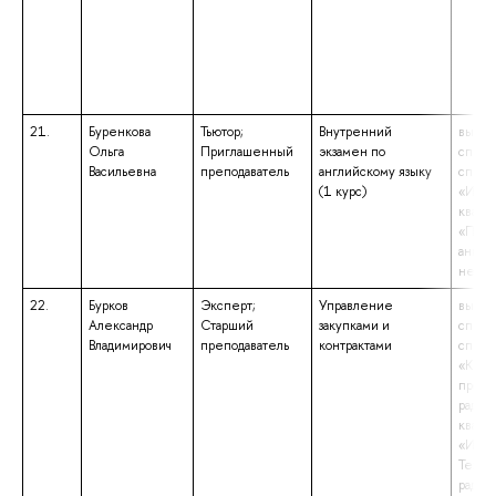
21.
Буренкова
Тьютор;
Внутренний
высше
Ольга
Приглашенный
экзамен по
специ
Васильевна
преподаватель
английскому языку
специ
(1 курс)
«Инос
квали
«Преп
англи
немец
22.
Бурков
Эксперт;
Управление
высше
Александр
Старший
закупками и
специ
Владимирович
преподаватель
контрактами
специ
«Конс
произ
радио
квали
«Инже
Техно
радио