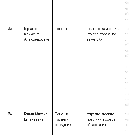
бакала
напра
«Геог
квали
33.
Горчаков
Доцент
Подготовка и защита
высше
Климент
Project Proposal по
специ
Александрович
теме ВКР
специ
«Соци
квали
«Соци
Препо
социо
образ
специ
специ
«Бухг
анализ
квали
«Экон
34.
Гошин Михаил
Доцент;
Управленческие
высше
Евгеньевич
Научный
практики в сфере
магист
сотрудник
образования
напра
«Псих