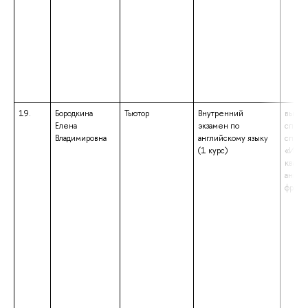
19.
Бородкина
Тьютор
Внутренний
высше
Елена
экзамен по
специ
Владимировна
английскому языку
специ
(1 курс)
«Инос
квали
англи
франц