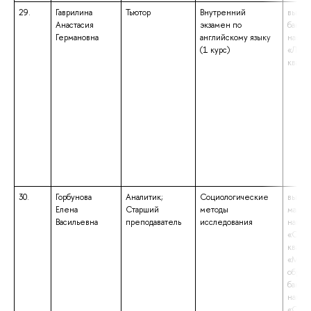
29.
Гаврилина
Тьютор
Внутренний
высше
Анастасия
экзамен по
бакала
Германовна
английскому языку
напра
(1 курс)
«Линг
квали
30.
Горбунова
Аналитик;
Социологические
высше
Елена
Старший
методы
магист
Васильевна
преподаватель
исследования
напра
«Соци
квали
«Маги
образ
бакала
напра
«Соци