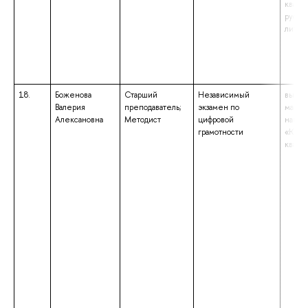
квали
русско
литер
18.
Боженова
Старший
Независимый
высше
Валерия
преподаватель;
экзамен по
магист
Алексановна
Методист
цифровой
напра
грамотности
«Юрис
квали