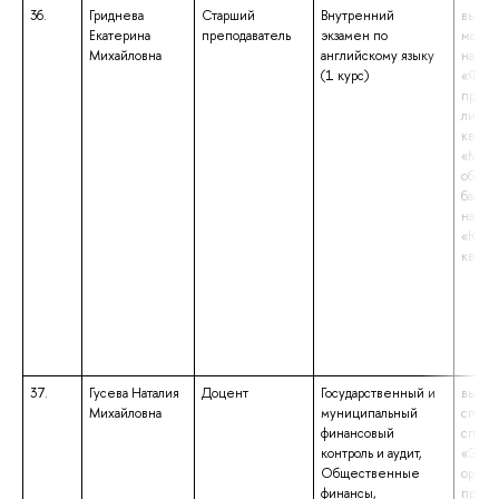
36.
Гриднева
Старший
Внутренний
высше
Екатерина
преподаватель
экзамен по
магист
Михайловна
английскому языку
напра
(1 курс)
«Фунд
прикл
лингв
квали
«Маги
образ
бакала
напра
«Юрис
квали
37.
Гусева Наталия
Доцент
Государственный и
высше
Михайловна
муниципальный
специ
финансовый
специ
контроль и аудит,
«Экон
Общественные
орган
финансы,
промы