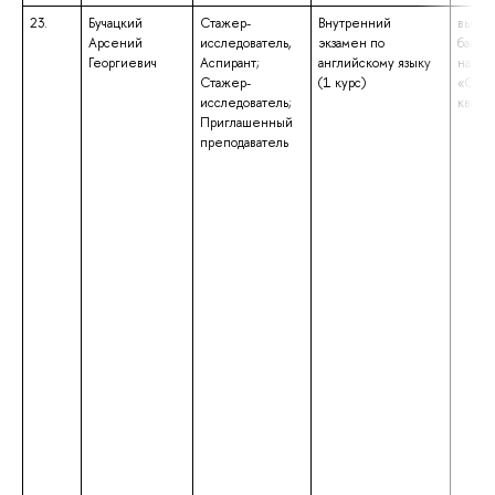
23.
Бучацкий
Стажер-
Внутренний
высше
Арсений
исследователь,
экзамен по
бакала
Георгиевич
Аспирант;
английскому языку
напра
Стажер-
(1 курс)
«Соци
исследователь;
квали
Приглашенный
преподаватель