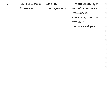
7.
Войшко Оксана
Старший
Практический курс
высш
Олеговна
преподаватель
английского языка:
спец
грамматика,
спец
фонетика, практика
«Анг
устной и
неме
письменной речи
квал
англ
неме
высш
бакал
напр
подг
«Гум
квал
обра