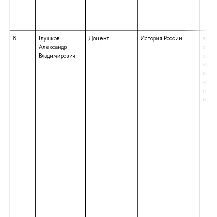
8.
Глушков
Доцент
История России
высш
Александр
спец
Владимирович
спец
«Ист
квал
«Ист
преп
исто