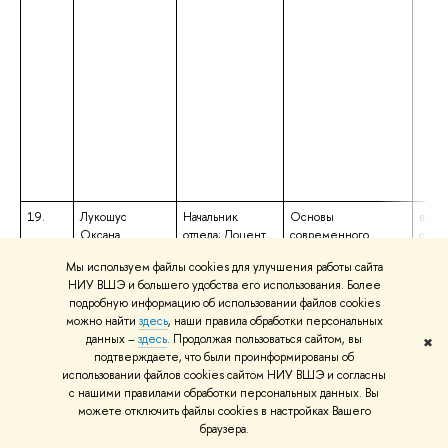
19.
Лукошус
Начальник
Основы
высш
Оксана
отдела; Доцент
современного
спец
Геннадьевна
языкознания
спец
Мы используем файлы cookies для улучшения работы сайта
«Фил
НИУ ВШЭ и большего удобства его использования. Более
квал
подробную информацию об использовании файлов cookies
«Фил
можно найти
здесь
, наши правила обработки персональных
Преп
данных –
здесь
. Продолжая пользоваться сайтом, вы
англ
✖
подтверждаете, что были проинформированы об
неме
использовании файлов cookies сайтом НИУ ВШЭ и согласны
с нашими правилами обработки персональных данных. Вы
можете отключить файлы cookies в настройках Вашего
браузера.