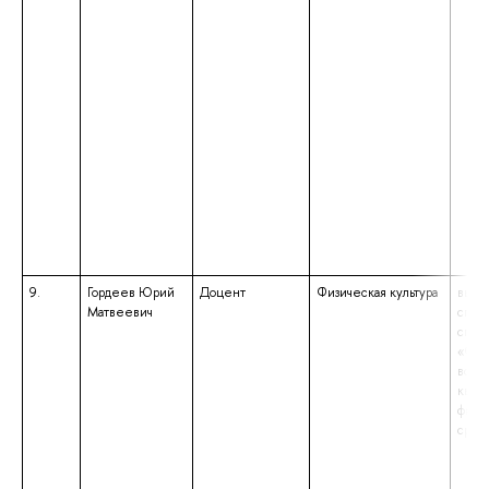
9.
Гордеев Юрий
Доцент
Физическая культура
высш
Матвеевич
спец
спец
«Физ
восп
квал
физи
сред