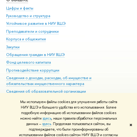
Цифры и факты
Ли
Руководство и структура
Дов
Устойчивое развитие в НИУ ВШЭ
Ол
Преподаватели и сотрудники
При
Корпуса и общежития
Вы
Закупки
При
Обращения граждан в НИУ ВШЭ
Ас
Фонд целевого капитала
До
Противодействие коррупции
Цен
Сведения о доходах, расходах, об имуществе и
Би
обязательствах имущественного характера
Об
Сведения об образовательной организации
Обр
Людям с ограниченными возможностями здоровья
Мы используем файлы cookies для улучшения работы сайта
Единая платежная страница
НИУ ВШЭ и большего удобства его использования. Более
подробную информацию об использовании файлов cookies
Работа в Вышке
можно найти
здесь
, наши правила обработки персональных
данных –
здесь
. Продолжая пользоваться сайтом, вы
✖
Редактору
подтверждаете, что были проинформированы об
© НИУ ВШЭ 1993–2026
Адреса и контакты
Условия использования
использовании файлов cookies сайтом НИУ ВШЭ и согласны