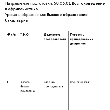
Направление подготовки:
58.03.01 Востоковедение
и африканистика
Уровень образования:
Высшее образование –
бакалавриат
№ п/п
Ф.И.О.
Должность
Перечень
Уро
преподавателя
преподаваемых
про
дисциплин
обр
ука
наи
нап
под
спе
том
и к
1.
Власова
Старший
Японский язык
выс
Наталия
преподаватель
– с
Васильевна
спе
«Ис
ква
«Ис