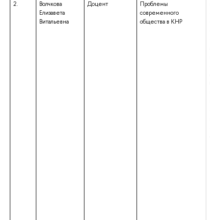
2.
Волчкова
Доцент
Проблемы
выс
Елизавета
современного
– ма
Витальевна
общества в КНР
нап
под
«Во
афр
ква
«Ма
обр
бака
нап
под
«Ки
ква
«Ба
ори