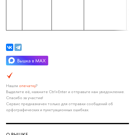
Спе
обл
тео
при
лин
Нашли
опечатку
?
Выделите её, нажмите Ctrl+Enter и отправьте нам уведомление.
Спасибо за участие!
Сервис предназначен только для отправки сообщений об
орфографических и пунктуационных ошибках.
О ВЫШКЕ
ОБ