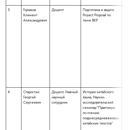
3.
Горчаков
Доцент
Подготовка и защита
выс
Климент
Project Proposal по
– с
Александрович
теме ВКР
спе
«Со
ква
«Со
Пре
соц
выс
– с
спе
«Бу
анал
ква
«Эк
4.
Старостин
Доцент, Главный
История китайского
выс
Георгий
научный
языка, Научно-
– с
Сергеевич
сотрудник
исследовательский
спе
семинар "Практикум
«Те
по чтению
при
позднесредневековых
лин
китайских текстов"
ква
«Ли