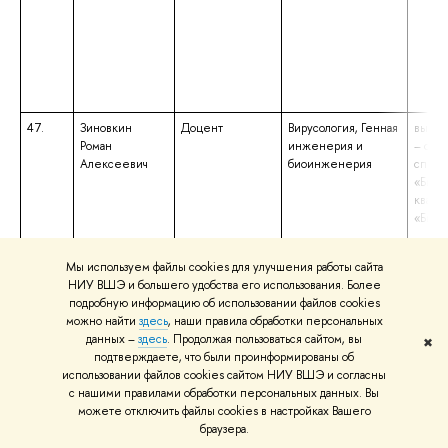
47.
Зиновкин
Доцент
Вирусология, Генная
высше
Роман
инженерия и
– спе
Алексеевич
биоинженерия
специ
«Биох
квали
«Биох
Мы используем файлы cookies для улучшения работы сайта
48.
Зуев Ярослав
Преподаватель
Общая и
высше
НИУ ВШЭ и большего удобства его использования. Более
Игоревич
неорганическая
– спе
подробную информацию об использовании файлов cookies
химия
специ
можно найти
здесь
, наши правила обработки персональных
«Фунд
данных –
здесь
. Продолжая пользоваться сайтом, вы
✖
прикл
подтверждаете, что были проинформированы об
квали
использовании файлов cookies сайтом НИУ ВШЭ и согласны
«Хими
с нашими правилами обработки персональных данных. Вы
Препо
можете отключить файлы cookies в настройках Вашего
хими
браузера.