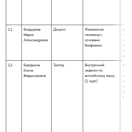
11.
Болдырева
Доцент
Физиология
высше
Мария
человека с
– спе
Александровна
основами
специ
биофизики
«Физи
квали
«Биол
12.
Бородкина
Тьютор
Внутренний
высше
Елена
экзамен по
– спе
Владимировна
английскому языку
специ
(1 курс)
«Инос
квали
«Учит
и фран