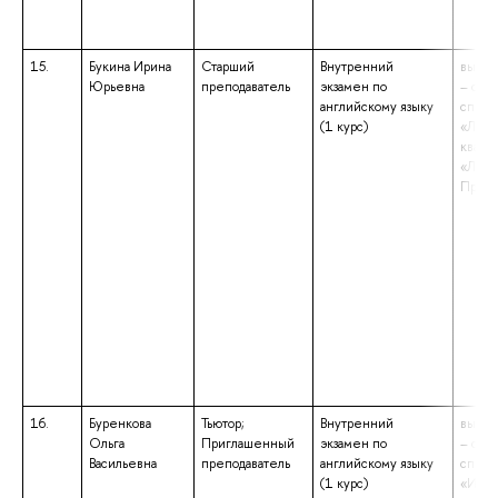
15.
Букина Ирина
Старший
Внутренний
высше
Юрьевна
преподаватель
экзамен по
– спе
английскому языку
специ
(1 курс)
«Линг
квали
«Линг
Препо
16.
Буренкова
Тьютор;
Внутренний
высше
Ольга
Приглашенный
экзамен по
– спе
Васильевна
преподаватель
английскому языку
специ
(1 курс)
«Инос