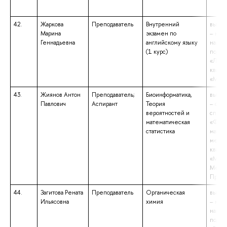
42.
Жаркова
Преподаватель
Внутренний
высше
Марина
экзамен по
– маги
Геннадьевна
английскому языку
напра
(1 курс)
подго
«Линг
квали
«Маги
43.
Жиянов Антон
Преподаватель;
Биоинформатика,
высше
Павлович
Аспирант
Теория
– спе
вероятностей и
специ
математическая
«Фунд
статистика
матем
механ
квали
«Мате
Механ
Препо
44.
Загитова Рената
Преподаватель
Органическая
высше
Ильясовна
химия
– маги
напра
подго