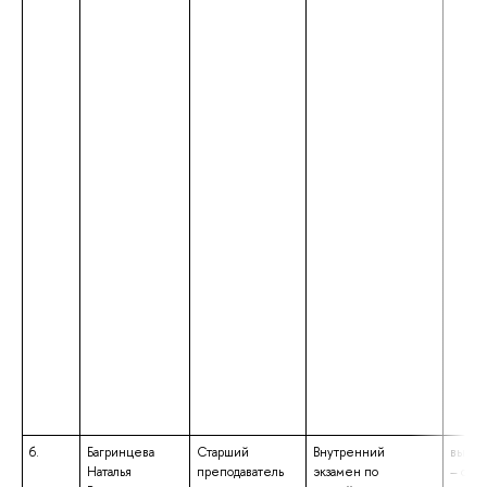
6.
Багринцева
Старший
Внутренний
высше
Наталья
преподаватель
экзамен по
– спе