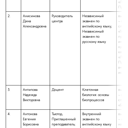
«Линг
Препо
2.
Анисимова
Руководитель
Независимый
высше
Дина
центра
экзамен по
– спе
Александровна
английскому языку,
специ
Независимый
«Теор
экзамен по
препо
русскому языку
иност
культу
квали
«Линг
Препо
англи
испан
3.
Антипова
Доцент
Клеточная
высше
Надежда
биология: основы
– спе
Викторовна
биопроцессов
специ
«Биох
4.
Антонова
Тьютор,
Внутренний
высше
Евгения
Приглашенный
экзамен по
– маги
Борисовна
преподаватель;
английскому языку
напра