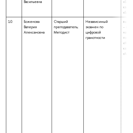
Васильевна
«Биох
квали
«Биох
10.
Боженова
Старший
Независимый
высше
Валерия
преподаватель;
экзамен по
– маги
Алексановна
Методист
цифровой
напра
грамотности
подго
«Юрис
квали
«Маги