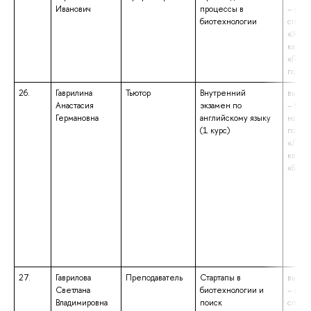
Иванович
процессы в
– спе
биотехнологии
специ
«Хими
квали
«Геог
почво
26.
Гаврилина
Тьютор
Внутренний
высше
Анастасия
экзамен по
– бака
Германовна
английскому языку
напра
(1 курс)
подго
«Линг
квали
«Бака
27.
Гаврилова
Преподаватель
Стартапы в
высше
Светлана
биотехнологии и
– спе
Владимировна
поиск
специ