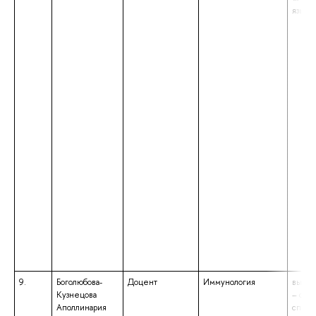
языка
9.
Боголюбова-
Доцент
Иммунология
высше
Кузнецова
– спе
Аполлинария
специ