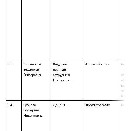
13.
Боярченков
Ведущий
История России
высше
Владислав
научный
– спе
Викторович
сотрудник;
специ
Профессор
«Исто
квали
«Учит
англи
14.
Бубнова
Доцент
Биоразнообразие
не ук
Екатерина
Николаевна