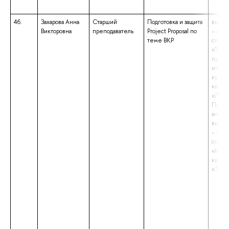
46.
Захарова Анна
Старший
Подготовка и защита
высше
Викторовна
преподаватель
Project Proposal по
– спе
теме ВКР
специ
«Теор
препо
иност
культу
квали
«Линг
Препо
англий
высше
– спе
специ
«Миро
квали
«Экон