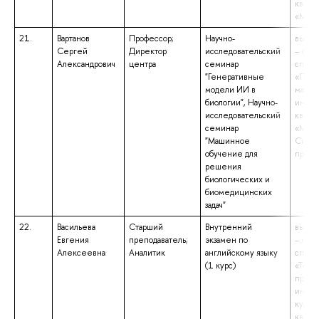
квали
«Маги
21.
Вартанов
Профессор;
Научно-
высше
Сергей
Директор
исследовательский
– спе
Александрович
центра
семинар
специ
"Генеративные
«Прик
модели ИИ в
матем
биологии", Научно-
инфор
исследовательский
квали
семинар
«Мате
"Машинное
Сист
обучение для
прогр
решения
биологических и
биомедицинских
задач"
22.
Васильева
Старший
Внутренний
высше
Евгения
преподаватель;
экзамен по
– спе
Алексеевна
Аналитик
английскому языку
специ
(1 курс)
«Теор
препо
иност
культу
квали