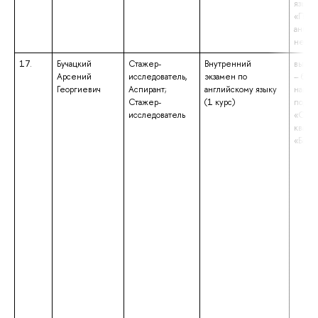
языки
«Преп
англи
немец
17.
Бучацкий
Стажер-
Внутренний
высше
Арсений
исследователь,
экзамен по
– бака
Георгиевич
Аспирант;
английскому языку
напра
Стажер-
(1 курс)
подго
исследователь
«Соци
квали
«Бака