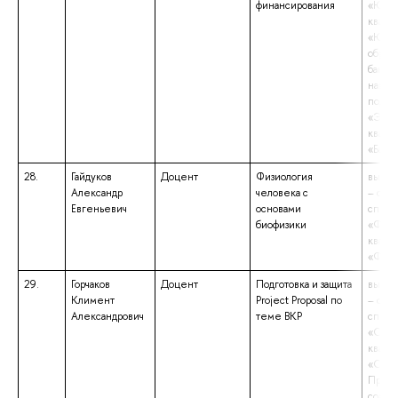
финансирования
«Юрис
квали
«Юрис
образ
бакала
напра
подго
«Экон
квали
«Бака
28.
Гайдуков
Доцент
Физиология
высше
Александр
человека с
– спе
Евгеньевич
основами
специ
биофизики
«Физи
квали
«Физи
29.
Горчаков
Доцент
Подготовка и защита
высше
Климент
Project Proposal по
– спе
Александрович
теме ВКР
специ
«Соци
квали
«Соци
Препо
социо