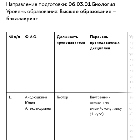
Направление подготовки:
06.03.01 Биология
Уровень образования:
Высшее образование –
бакалавриат
№ п/п
Ф.И.О.
Должность
Перечень
Урове
преподавателя
преподаваемых
проф
дисциплин
образ
указа
наим
напр
подго
специ
том ч
и кв
1.
Андрюшкина
Тьютор
Внутренний
высше
Юлия
экзамен по
– спе
Александровна
английскому языку
специ
(1 курс)
«Теор
препо
иност
культу
квали