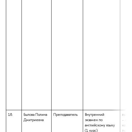
18.
Былова Полина
Преподаватель
Внутренний
высше
Дмитриевна
экзамен по
– маги
английскому языку
напра
(1 курс)
подго