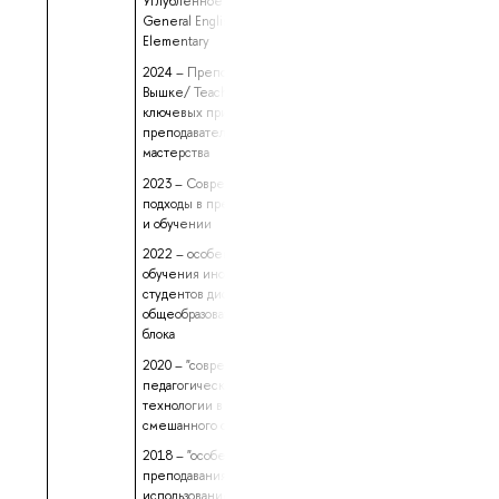
Углубленное изучение
General English, уровень
Elementary
2024 – Преподаем в
Вышке/ Teach for HSE: 7
ключевых принципов
преподавательского
мастерства
2023 – Современные
подходы в преподавании
и обучении
2022 – особенности
обучения иностранных
студентов дисциплинам
общеобразовательного
блока
2020 – "современные
педагогические
технологии в условиях
смешанного обучения"
2018 – "особенности
преподавания в вузе с
использованием системы