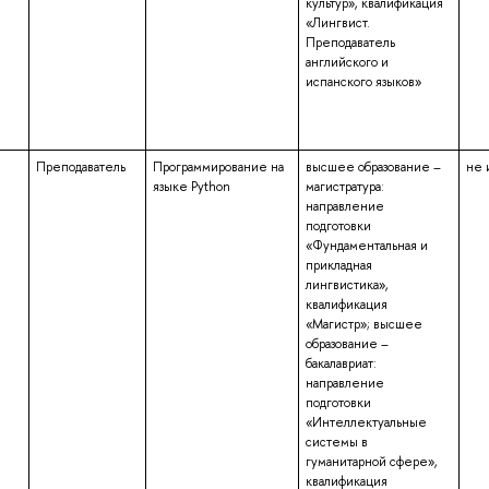
культур», квалификация
«Лингвист.
Преподаватель
английского и
испанского языков»
Преподаватель
Программирование на
высшее образование –
не 
языке Python
магистратура:
направление
подготовки
«Фундаментальная и
прикладная
лингвистика»,
квалификация
«Магистр»; высшее
образование –
бакалавриат:
направление
подготовки
«Интеллектуальные
системы в
гуманитарной сфере»,
квалификация