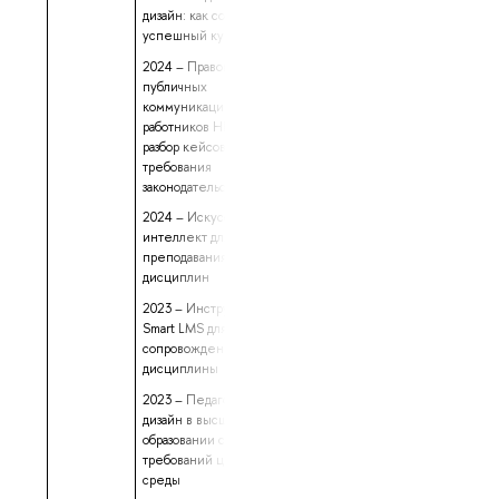
дизайн: как создать
успешный курс
2024 – Правовые основы
публичных
коммуникаций
работников НИУ ВШЭ:
разбор кейсов и
требования
законодательства
2024 – Искусственный
интеллект для
преподавания различных
дисциплин
2023 – Инструменты
Smart LMS для
сопровождения
дисциплины
2023 – Педагогический
дизайн в высшем
образовании с учетом
требований цифровой
среды