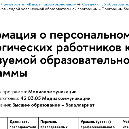
й университет «Высшая школа экономики»
Сведения об образовател
иков каждой реализуемой образовательной программы – Программы ба
мация о персональном
огических работников
зуемой образовательн
аммы
 программа:
Медиакоммуникации
готовки:
42.03.05 Медиакоммуникации
ания:
Высшее образование – бакалавриат
Должность
Перечень
Уровень (уровни)
Учё
преподавателя
преподаваемых
профессионального
сте