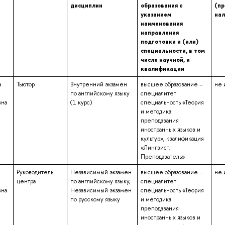
дисциплин
образования с
(пр
указанием
нал
наименования
направления
подготовки и (или)
специальности, в том
числе научной, и
квалификации
а
Тьютор
Внутренний экзамен
высшее образование –
не 
по английскому языку
специалитет:
вна
(1 курс)
специальность «Теория
и методика
преподавания
иностранных языков и
культур», квалификация
«Лингвист.
Преподаватель»
Руководитель
Независимый экзамен
высшее образование –
не 
центра
по английскому языку,
специалитет:
вна
Независимый экзамен
специальность «Теория
по русскому языку
и методика
преподавания
иностранных языков и