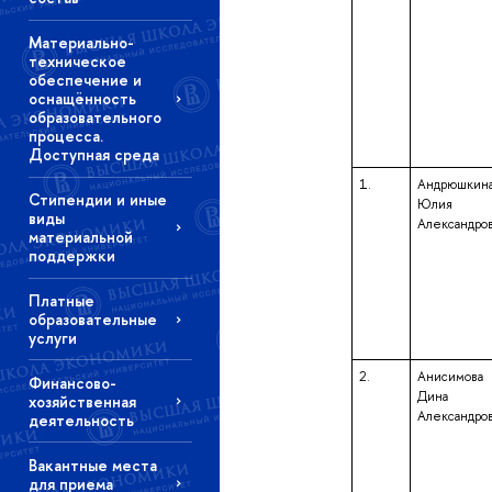
Материально-
техническое
обеспечение и
оснащённость
образовательного
процесса.
Доступная среда
1.
Андрюшкин
Стипендии и иные
Юлия
виды
Александро
материальной
поддержки
Платные
образовательные
услуги
2.
Анисимова
Финансово-
Дина
хозяйственная
Александро
деятельность
Вакантные места
для приема