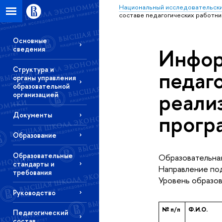
Национальный исследовательски
составе педагогических работн
Основные
Инфор
сведения
Структура и
педаг
органы управления
образовательной
реали
организацией
прогр
Документы
Образование
Образовательные
Образовательная
стандарты и
Направление под
требования
Уровень образов
Руководство
№ п/п
Ф.И.О.
Педагогический
состав