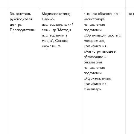
Заместитель
Медиамаркетинг,
высшее образование –
не 
руководителя
Научно-
магистратура:
центра;
исследовательский
направление
Преподаватель
семинар "Методы
подготовки
исследования в
«Организация работы с
медиа", Основы
молодежью»,
маркетинга
квалификация
«Магистр»; высшее
образование –
бакалавриат:
направление
подготовки
«Журналистика»,
квалификация
«Бакалавр»