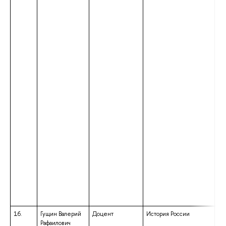
16.
Гущин Валерий
Доцент
История России
вы
Рафаилович
сп