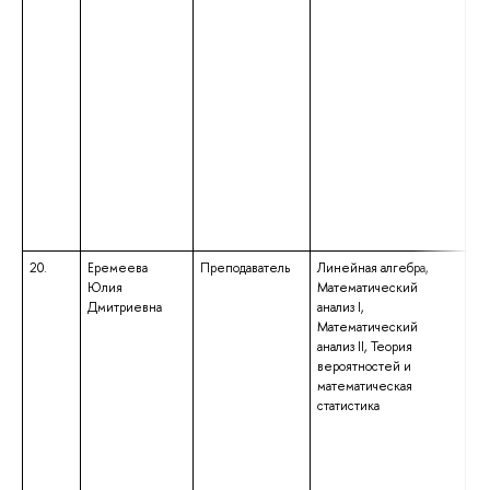
вы
ма
на
по
«М
вы
ба
на
по
«М
кв
«Б
20.
Еремеева
Преподаватель
Линейная алгебра,
вы
Юлия
Математический
по
Дмитриевна
анализ I,
вы
Математический
сп
анализ II, Теория
«О
вероятностей и
пе
математическая
на
статистика
«И
Пр
ис
вы
ма