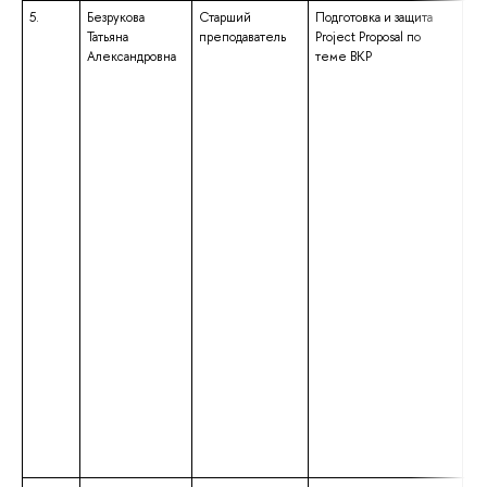
5.
Безрукова
Старший
Подготовка и защита
вы
Татьяна
преподаватель
Project Proposal по
сп
Александровна
теме ВКР
сп
«Ф
ан
кв
«Ф
Пр
ли