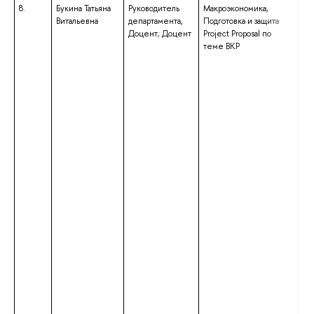
8.
Букина Татьяна
Руководитель
Макроэкономика,
вы
Витальевна
департамента,
Подготовка и защита
сп
Доцент; Доцент
Project Proposal по
сп
теме ВКР
«Г
кв
Пр