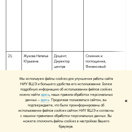
21.
Жукова Наталья
Доцент;
Слияния и
вы
Юрьевна
Директор
поглощения,
сп
центра
Финансовый
сп
менеджмент
«М
кв
Мы используем файлы cookies для улучшения работы сайта
«М
НИУ ВШЭ и большего удобства его использования. Более
пр
подробную информацию об использовании файлов cookies
можно найти
здесь
, наши правила обработки персональных
данных –
здесь
. Продолжая пользоваться сайтом, вы
✖
подтверждаете, что были проинформированы об
использовании файлов cookies сайтом НИУ ВШЭ и согласны
с нашими правилами обработки персональных данных. Вы
можете отключить файлы cookies в настройках Вашего
браузера.