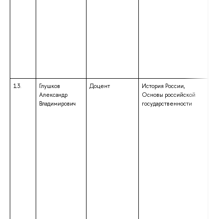
13.
Глушков
Доцент
История России,
вы
Александр
Основы российской
сп
Владимирович
государственности
сп
«И
кв
«И
пр
ис