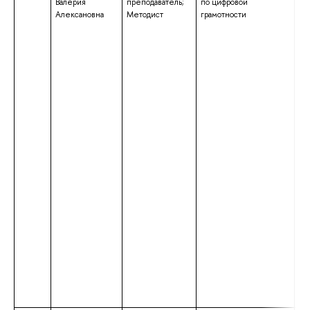
Валерия
преподаватель;
по цифровой
ма
Алексановна
Методист
грамотности
на
по
«Ю
кв
«М