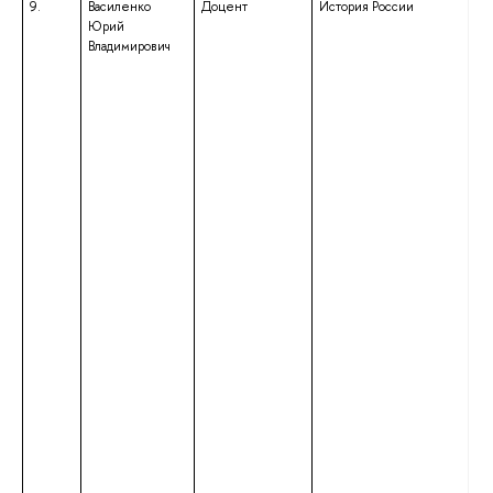
9.
Василенко
Доцент
История России
вы
Юрий
сп
Владимирович
сп
«И
кв
«И
пр