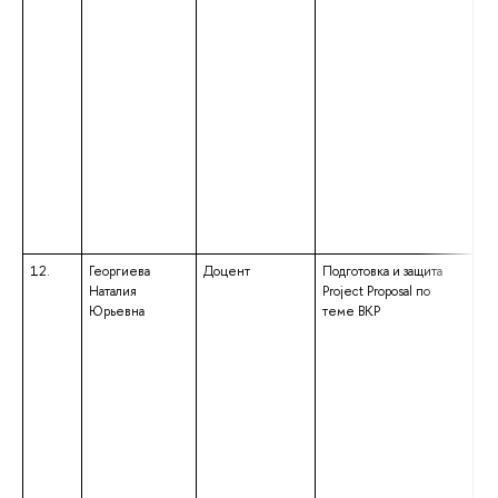
те
«Э
12.
Георгиева
Доцент
Подготовка и защита
вы
Наталия
Project Proposal по
сп
Юрьевна
теме ВКР
сп
«А
не
кв
ан
не