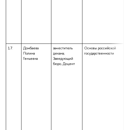
17.
Домбаева
заместитель
Основы российской
вы
Полина
декана;
государственности
ма
Геньевна
Заведующий
на
бюро; Доцент
по
эк
об
кв
«М
об
сп
сп
«И
до
сп
юр
кв