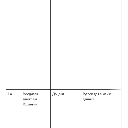
14.
Городилов
Доцент
Python для анализа
вы
Алексей
данных
ма
Юрьевич
на
по
«П
ма
ин