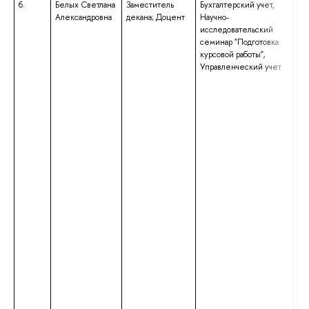
6.
Белых Светлана
Заместитель
Бухгалтерский учeт,
вы
Александровна
декана; Доцент
Научно-
сп
исследовательский
сп
семинар "Подготовка
«Ф
курсовой работы",
кв
Управленческий учет
«Э