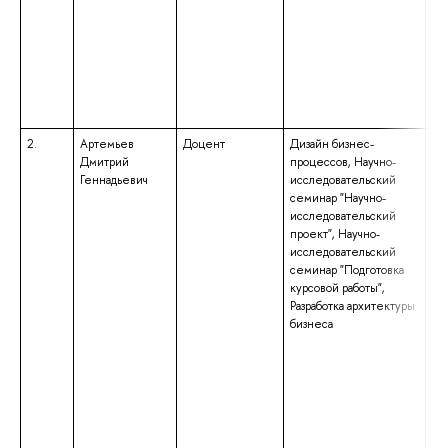
«Л
Пр
ан
ис
2.
Артемьев
Доцент
Дизайн бизнес-
вы
Дмитрий
процессов, Научно-
сп
Геннадьевич
исследовательский
сп
семинар "Научно-
«М
исследовательский
ор
проект", Научно-
кв
исследовательский
«М
семинар "Подготовка
курсовой работы",
Разработка архитектуры
бизнеса