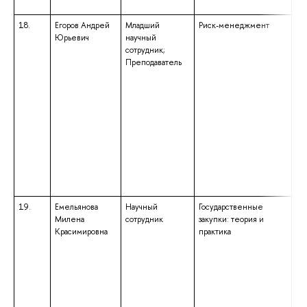
ис
18.
Егоров Андрей
Младший
Риск-менеджмент
вы
Юрьевич
научный
ма
сотрудник;
на
Преподаватель
по
«Э
кв
«М
об
ба
на
по
«Э
кв
«Б
19.
Емельянова
Научный
Государственные
вы
Милена
сотрудник
закупки: теория и
по
Красимировна
практика
вы
сп
«Э
кв
«И
Пр
ис