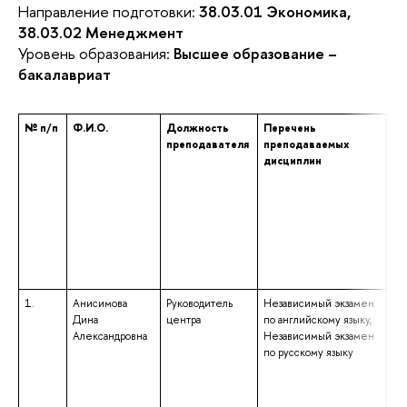
Направление подготовки:
38.03.01 Экономика,
38.03.02 Менеджмент
Уровень образования:
Высшее образование –
бакалавриат
№ п/п
Ф.И.О.
Должность
Перечень
Ур
преподавателя
преподаваемых
пр
дисциплин
об
ук
на
на
по
сп
чи
кв
1.
Анисимова
Руководитель
Независимый экзамен
вы
Дина
центра
по английскому языку,
сп
Александровна
Независимый экзамен
сп
по русскому языку
и 
пр
ин
ку