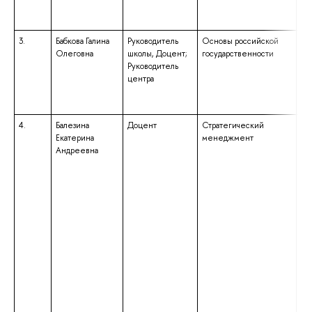
3.
Бабкова Галина
Руководитель
Основы российской
вы
Олеговна
школы, Доцент;
государственности
сп
Руководитель
сп
центра
«И
Ит
«И
4.
Балезина
Доцент
Стратегический
вы
Екатерина
менеджмент
сп
Андреевна
сп
«С
кв
«С
Пр
со