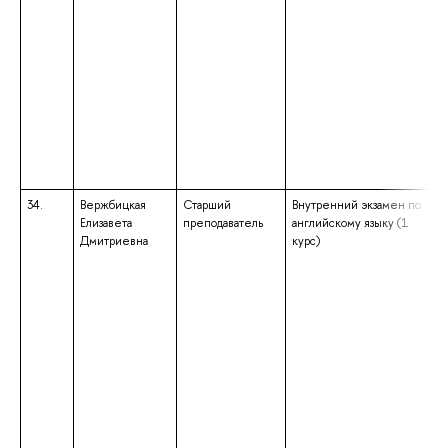
34.
Вержбицкая
Старший
Внутренний экзамен по
Елизавета
преподаватель
английскому языку (1
Дмитриевна
курс)