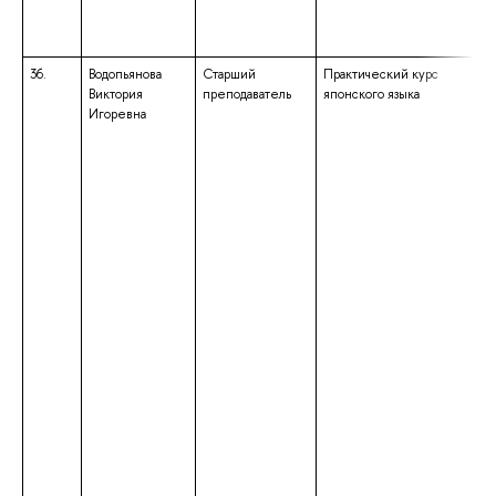
36.
Водопьянова
Старший
Практический курс
Виктория
преподаватель
японского языкa
Игоревна