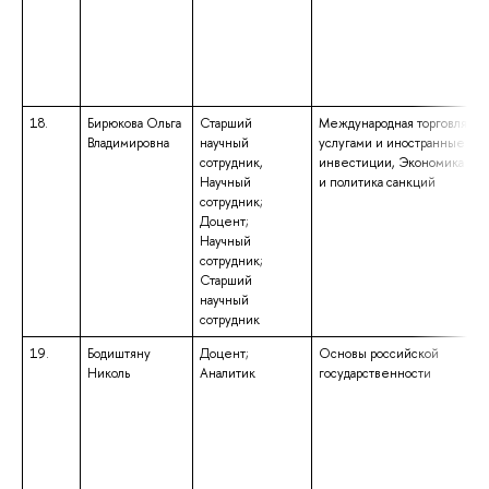
18.
Бирюкова Ольга
Старший
Международная торговля
Владимировна
научный
услугами и иностранные
сотрудник,
инвестиции, Экономика
Научный
и политика санкций
сотрудник;
Доцент;
Научный
сотрудник;
Старший
научный
сотрудник
19.
Бодиштяну
Доцент;
Основы российской
Николь
Аналитик
государственности