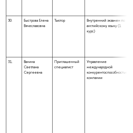
30.
Быстрова Елена
Тьютор
Внутренний экзамен по
Вячеславовна
английскому языку (1
курс)
31.
Ванина
Приглашенный
Управление
Светлана
специалист
международной
Сергеевна
конкурентоспособностью
компании