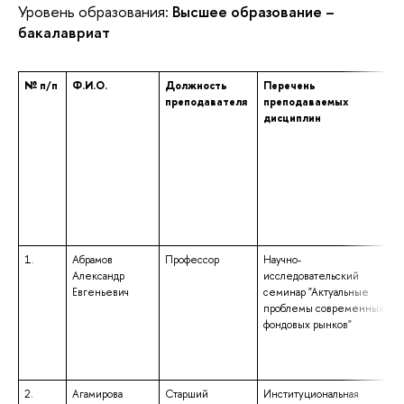
Уровень образования:
Высшее образование –
бакалавриат
№ п/п
Ф.И.О.
Должность
Перечень
преподавателя
преподаваемых
дисциплин
1.
Абрамов
Профессор
Научно-
Александр
исследовательский
Евгеньевич
семинар "Актуальные
проблемы современных
фондовых рынков"
2.
Агамирова
Старший
Институциональная