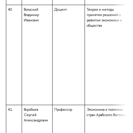
40.
Вольский
Доцент
Теория и методы
Владимир
принятия решений о
Иванович
развитии экономики и
общества
41.
Воробьев
Профессор
Экономика и политика
Сергей
стран Арабского Востока
Александрович