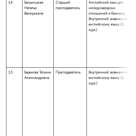
14.
Багринцева
Старший
Английский язык для
Наталья
преподаватель
международных
Валерьевна
отношений и бизнеса,
Внутренний экзамен по
английскому языку (1
курс)
15.
Баранова Татьяна
Преподаватель
Внутренний экзамен по
Александровна
английскому языку (1
курс)