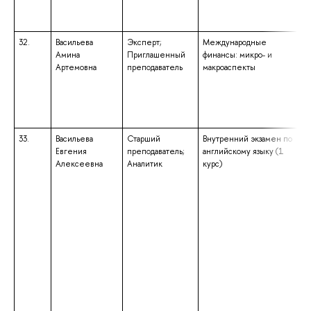
32.
Васильева
Эксперт;
Международные
Амина
Приглашенный
финансы: микро- и
Артемовна
преподаватель
макроаспекты
33.
Васильева
Старший
Внутренний экзамен по
Евгения
преподаватель;
английскому языку (1
Алексеевна
Аналитик
курс)