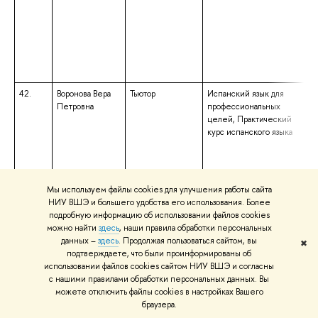
42.
Воронова Вера
Тьютор
Испанский язык для
Петровна
профессиональных
целей, Практический
курс испанского языка
Мы используем файлы cookies для улучшения работы сайта
НИУ ВШЭ и большего удобства его использования. Более
43.
Вукович Наталья
Доцент;
Научно-
подробную информацию об использовании файлов cookies
Анатольевна
Академический
исследовательский
можно найти
здесь
, наши правила обработки персональных
руководитель
семинар "Основы
данных –
здесь
. Продолжая пользоваться сайтом, вы
исследовательской
✖
подтверждаете, что были проинформированы об
работы в области мировой
использовании файлов cookies сайтом НИУ ВШЭ и согласны
экономики"
с нашими правилами обработки персональных данных. Вы
можете отключить файлы cookies в настройках Вашего
браузера.