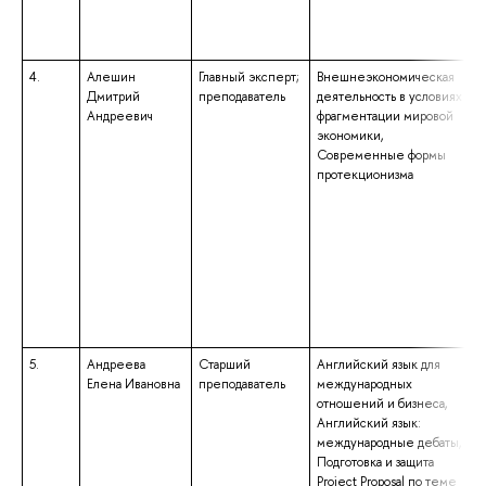
4.
Алешин
Главный эксперт;
Внешнеэкономическая
Дмитрий
преподаватель
деятельность в условиях
Андреевич
фрагментации мировой
экономики,
Современные формы
протекционизма
5.
Андреева
Старший
Английский язык для
Елена Ивановна
преподаватель
международных
отношений и бизнеса,
Английский язык:
международные дебаты,
Подготовка и защита
Project Proposal по теме