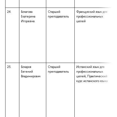
24.
Бочагова
Старший
Французский язык для
Екатерина
преподаватель
профессиональных
Игоревна
целей
25.
Бочаров
Старший
Испанский язык для
Евгений
преподаватель
профессиональных
Владимирович
целей, Практический
курс испанского языка