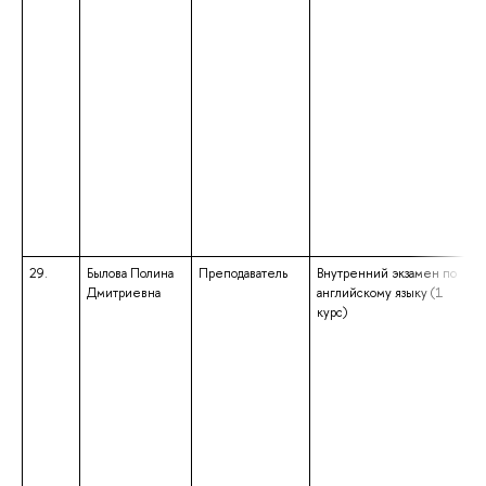
29.
Былова Полина
Преподаватель
Внутренний экзамен по
Дмитриевна
английскому языку (1
курс)