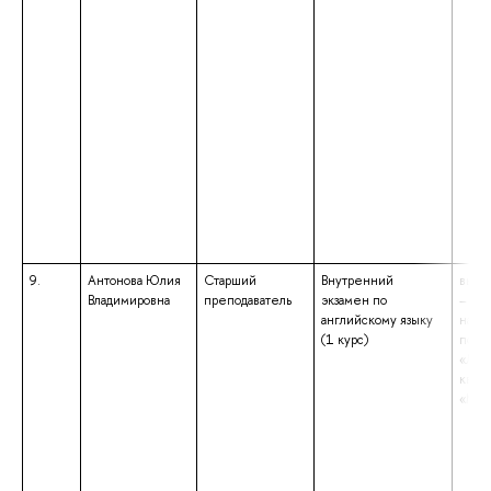
9.
Антонова Юлия
Старший
Внутренний
высш
Владимировна
преподаватель
экзамен по
– маг
английскому языку
напр
(1 курс)
подг
«Лин
квал
«Маг