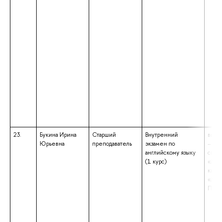
23.
Букина Ирина
Старший
Внутренний
высш
Юрьевна
преподаватель
экзамен по
– сп
английскому языку
спец
(1 курс)
«Лин
квал
«Лин
Преп