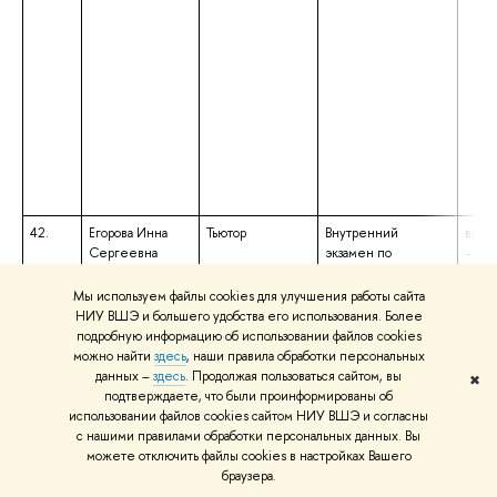
42.
Егорова Инна
Тьютор
Внутренний
высш
Сергеевна
экзамен по
– сп
английскому языку
спец
(1 курс)
«Тео
Мы используем файлы cookies для улучшения работы сайта
преп
НИУ ВШЭ и большего удобства его использования. Более
инос
подробную информацию об использовании файлов cookies
культ
можно найти
здесь
, наши правила обработки персональных
квал
данных –
здесь
. Продолжая пользоваться сайтом, вы
✖
«Лин
подтверждаете, что были проинформированы об
Преп
использовании файлов cookies сайтом НИУ ВШЭ и согласны
с нашими правилами обработки персональных данных. Вы
43.
Егорова Ирина
Тьютор
Внутренний
высш
можете отключить файлы cookies в настройках Вашего
Сергеевна
экзамен по
– бак
браузера.
английскому языку
напр