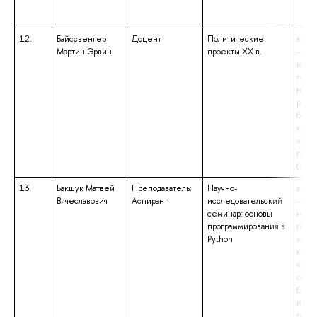
12.
Байссвенгер
Доцент
Политические
высш
Мартин Эрвин
проекты XX в.
– маг
напр
подг
нове
русис
боге
квал
«Маг
гума
(иску
13.
Бакшук Матвей
Преподаватель;
Научно-
высш
Вячеславович
Аспирант
исследовательский
– маг
семинар: основы
напр
программирования в
подг
Python
«Эко
квал
«Маг
обра
бакал
напр
подг