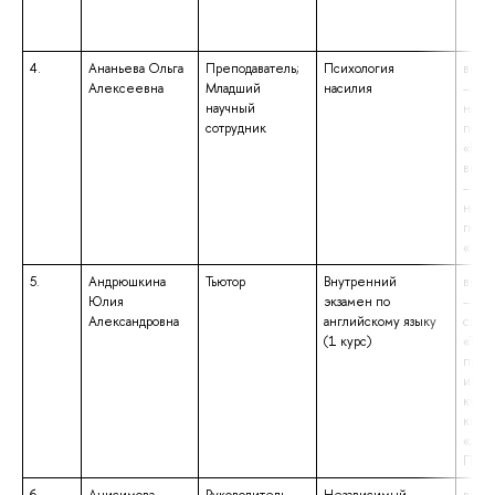
4.
Ананьева Ольга
Преподаватель;
Психология
высш
Алексеевна
Младший
насилия
– маг
научный
напр
сотрудник
подг
«Пси
высш
– бак
напр
подг
«Эко
5.
Андрюшкина
Тьютор
Внутренний
высш
Юлия
экзамен по
– сп
Александровна
английскому языку
спец
(1 курс)
«Тео
преп
инос
культ
квал
«Лин
Преп