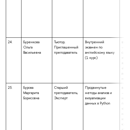
24.
Буренкова
Тьютор;
Внутренний
высш
Ольга
Приглашенный
экзамен по
– сп
Васильевна
преподаватель
английскому языку
спец
(1 курс)
«Ино
язык
«Пре
англ
неме
25.
Бурова
Старший
Продвинутые
высш
Маргарита
преподаватель;
методы анализа и
– маг
Борисовна
Эксперт
визуализации
напр
данных в Python
подг
«При
мате
инфо
квал
«Маг