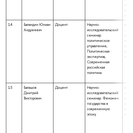
«Пол
квал
«Бака
14.
Баландин Юлиан
Доцент
Научно-
высш
Андреевич
исследовательский
– маг
семинар:
напр
политическое
подг
управление,
«Пол
Политическая
квал
экспертиза,
«Маг
Современная
российская
политика
15.
Балашов
Доцент
Научно-
высш
Дмитрий
исследовательский
– сп
Викторович
семинар: Феномен
спец
государства в
«Юри
современную
квал
эпоху
«Юри