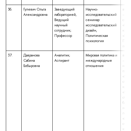
36.
Гулевич Ольга
Заведующий
Научно-
высш
Александровна
лабораторией,
исследовательский
– сп
Ведущий
семинар:
спец
научный
исследовательский
«Пси
сотрудник;
дизайн,
квал
Профессор
Политическая
«Пси
психология
Преп
псих
37.
Давранова
Аналитик;
Мировая политика и
высш
Сабина
Аспирант
международные
– маг
Бобыровна
отношения
напр
подг
«Меж
отно
квал
«Маг
обра
бакал
напр
подг
«Меж
отно
квал