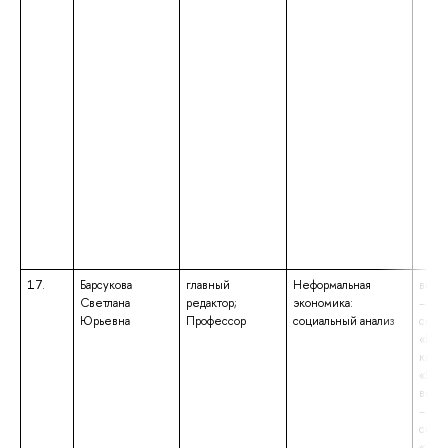
17.
Барсукова
главный
Неформальная
высш
Светлана
редактор;
экономика:
– сп
Юрьевна
Профессор
социальный анализ
спец
«Иск
квал
«Иск
высш
– сп
спец
«Эко