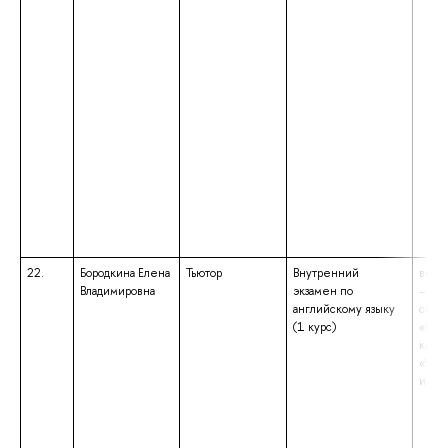
22.
Бородкина Елена
Тьютор
Внутренний
высш
Владимировна
экзамен по
– сп
английскому языку
спец
(1 курс)
«Ино
квал
«Учи
и фра