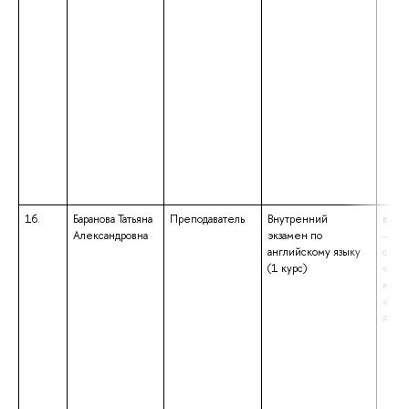
16.
Баранова Татьяна
Преподаватель
Внутренний
высш
Александровна
экзамен по
– сп
английскому языку
спец
(1 курс)
«Ино
квал
«Учи
язык