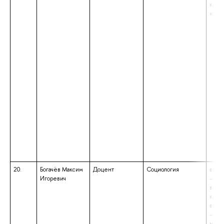
квал
«Маг
20.
Богачёв Максим
Доцент
Социология
высш
Игоревич
– под
выс
квали
высш
– маг
напр