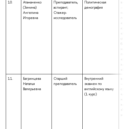
10.
Атаманенко
Преподаватель,
Политическая
высш
(Зинина)
аспирант;
демография
– маг
Ангелина
Стажер-
напр
Игоревна
исследователь
подг
«Эко
квал
«Маг
обра
бакал
напр
подг
«Пол
квал
«Бака
11.
Багринцева
Старший
Внутренний
высш
Наталья
преподаватель
экзамен по
– сп
Валерьевна
английскому языку
спец
(1 курс)
«Анг
неме
квал
«Учи
и не