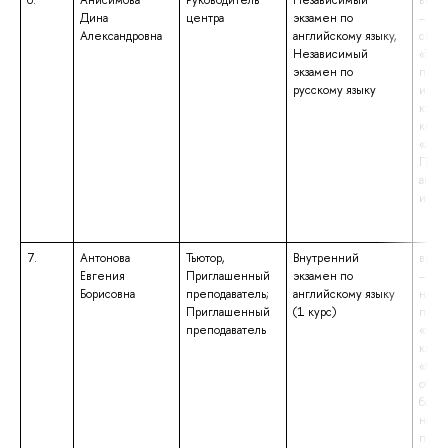
6.
Анисимова
Руководитель
Независимый
высш
Дина
центра
экзамен по
– сп
Александровна
английскому языку,
спец
Независимый
«Тео
экзамен по
преп
русскому языку
инос
культ
квал
«Лин
Преп
англ
испа
7.
Антонова
Тьютор,
Внутренний
высш
Евгения
Приглашенный
экзамен по
– маг
Борисовна
преподаватель;
английскому языку
напр
Приглашенный
(1 курс)
подг
преподаватель
«Фил
квал
«Маг
обра
бакал
напр
подг