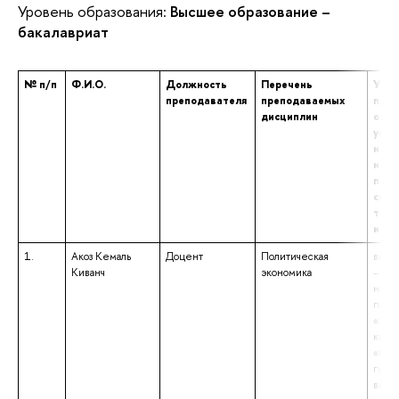
Уровень образования:
Высшее образование –
бакалавриат
№ п/п
Ф.И.О.
Должность
Перечень
Уров
преподавателя
преподаваемых
проф
дисциплин
обра
указ
наим
напр
подг
спец
том 
и кв
1.
Акоз Кемаль
Доцент
Политическая
высш
Киванч
экономика
– маг
напр
подг
«Эко
квал
«Маг
гума
высш