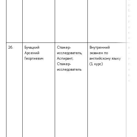
обра
бакал
напр
подг
«Пси
квал
«Бака
26.
Бучацкий
Стажер-
Внутренний
высш
Арсений
исследователь,
экзамен по
– бак
Георгиевич
Аспирант;
английскому языку
напр
Стажер-
(1 курс)
подг
исследователь
«Соц
квал
«Бака