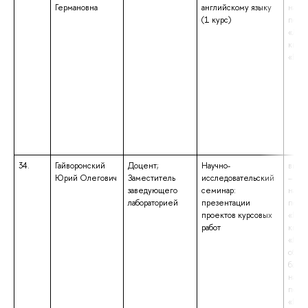
Германовна
английскому языку
напр
(1 курс)
подг
«Лин
квал
«Бака
34.
Гайворонский
Доцент;
Научно-
высш
Юрий Олегович
Заместитель
исследовательский
– маг
заведующего
семинар:
напр
лабораторией
презентации
подг
проектов курсовых
«Пол
работ
квал
«Маг
обра
бакал
напр
подг
«Пол