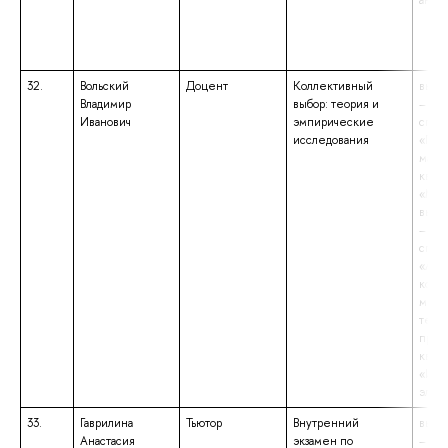
англи
32.
Вольский
Доцент
Коллективный
высш
Владимир
выбор: теория и
– сп
Иванович
эмпирические
спец
исследования
«При
мате
квал
«Мат
высш
– сп
спец
«Авт
комп
меха
техн
проц
квал
«Инж
элек
33.
Гаврилина
Тьютор
Внутренний
высш
Анастасия
экзамен по
– бак