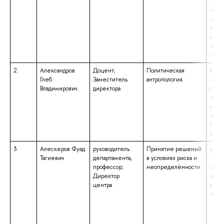
– бак
напр
подг
«Эко
квал
«Бака
гума
2.
Александров
Доцент;
Политическая
высш
Глеб
Заместитель
антропология
– сп
Владимирович
директора
спец
«Ист
квал
«Ист
Преп
исто
3.
Алескеров Фуад
руководитель
Принятие решений
высш
Тагиевич
департамента,
в условиях риска и
– сп
профессор;
неопределённости
спец
Директор
«Мех
центра
квал
«Мех