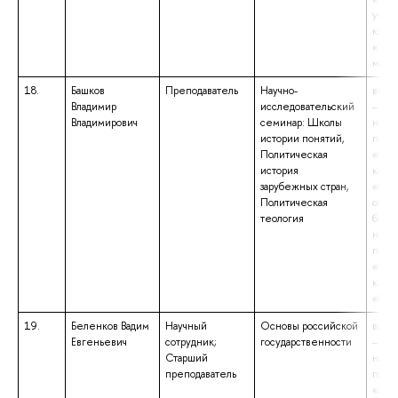
упра
квал
«Эко
мате
18.
Башков
Преподаватель
Научно-
высш
Владимир
исследовательский
– маг
Владимирович
семинар: Школы
напр
истории понятий,
подг
Политическая
«Фил
история
квал
зарубежных стран,
«Маг
Политическая
обра
теология
бакал
напр
подг
«Фил
квал
«Бака
19.
Беленков Вадим
Научный
Основы российской
высш
Евгеньевич
сотрудник;
государственности
– маг
Старший
напр
преподаватель
подг
«Пол