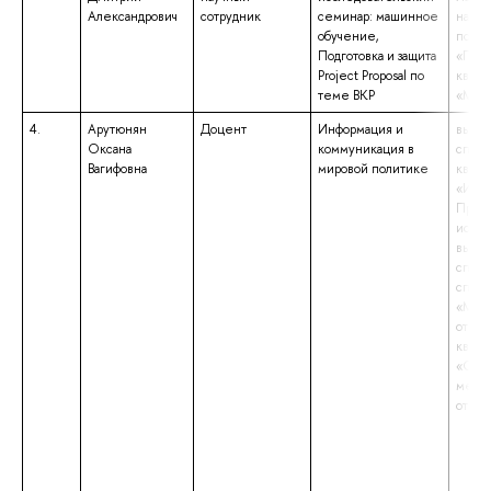
Александрович
сотрудник
семинар: машинное
напр
обучение,
подго
Подготовка и защита
«Поли
Project Proposal по
квали
теме ВКР
«Маги
4.
Арутюнян
Доцент
Информация и
высше
Оксана
коммуникация в
специ
Вагифовна
мировой политике
квали
«Иссл
Препо
иссле
высше
специ
специ
«Меж
отнош
квали
«Спец
межд
отно