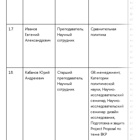
квали
«Бака
филол
образ
17.
Иванов
Преподаватель;
Сравнительная
высше
Евгений
Научный
политика
магис
Александрович
сотрудник
напр
подго
«Поли
квали
«Маги
18.
Кабанов Юрий
Старший
GR-менеджмент,
высше
Андреевич
преподаватель;
Категории
магис
Научный
политической
напр
сотрудник
науки, Научно-
подго
исследовательский
«Поли
семинар, Научно-
квали
исследовательский
«Маги
семинар: дизайн
образ
исследования,
специ
Подготовка и защита
специ
Project Proposal по
«Меж
теме ВКР
отнош