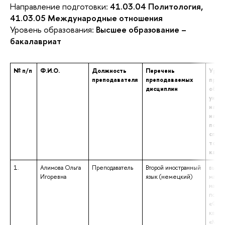
Направление подготовки:
41.03.04 Политология,
41.03.05 Международные отношения
Уровень образования:
Высшее образование –
бакалавриат
№ п/п
Ф.И.О.
Должность
Перечень
Уров
преподавателя
преподаваемых
проф
дисциплин
образ
указ
наим
напр
подго
спец
том ч
квал
1.
Алимова Ольга
Преподаватель
Второй иностранный
высше
Игоревна
язык (немецкий)
магис
напр
подго
«Фило
квали
«Маги