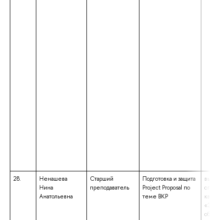
28.
Ненашева
Старший
Подготовка и защита
высше
Нина
преподаватель
Project Proposal по
специ
Анатольевна
теме ВКР
квали
«Этно
образ