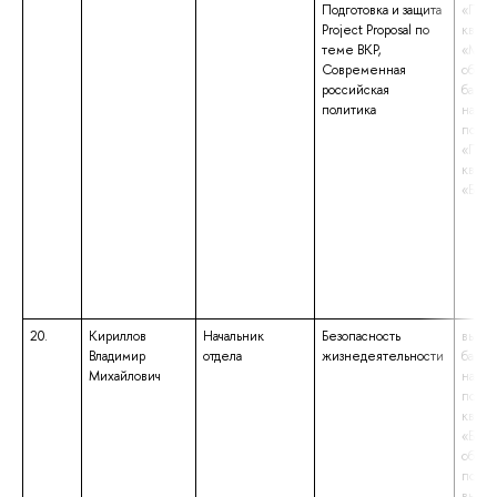
Подготовка и защита
«Поли
Project Proposal по
квали
теме ВКР,
«Маги
Современная
образ
российская
бакал
политика
напр
подго
«Поли
квали
«Бака
20.
Кириллов
Начальник
Безопасность
высше
Владимир
отдела
жизнедеятельности
бакал
Михайлович
напр
подго
квали
«Бака
образ
подго
высше