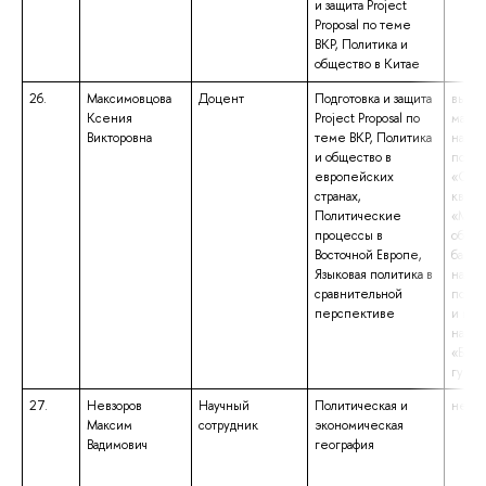
и защита Project
Proposal по теме
ВКР, Политика и
общество в Китае
26.
Максимовцова
Доцент
Подготовка и защита
высше
Ксения
Project Proposal по
магис
Викторовна
теме ВКР, Политика
напр
и общество в
подго
европейских
«Соци
странах,
квали
Политические
«Маги
процессы в
образ
Восточной Европе,
бакал
Языковая политика в
напр
сравнительной
подго
перспективе
и гум
науки
«Бака
гуман
27.
Невзоров
Научный
Политическая и
не ук
Максим
сотрудник
экономическая
Вадимович
география