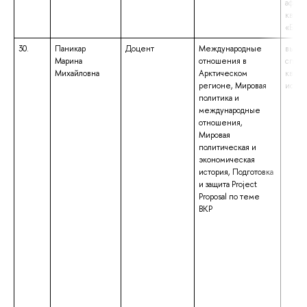
африк
квали
«Бака
30.
Паникар
Доцент
Международные
высше
Марина
отношения в
специ
Михайловна
Арктическом
квали
регионе, Мировая
истор
политика и
международные
отношения,
Мировая
политическая и
экономическая
история, Подготовка
и защита Project
Proposal по теме
ВКР