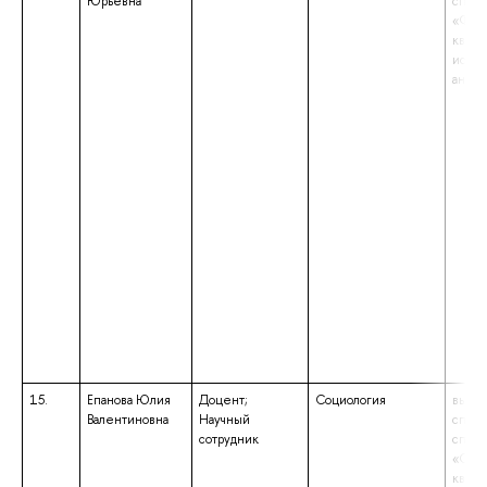
Юрьевна
специ
«Фило
квали
испан
англи
15.
Епанова Юлия
Доцент;
Социология
высше
Валентиновна
Научный
специ
сотрудник
специ
«Соци
квали