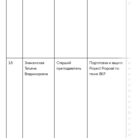
«Соци
16.
Знаменская
Старший
Подготовка и защита
высше
Татьяна
преподаватель
Project Proposal по
магис
Владимировна
теме ВКР
напр
подго
«Педа
образ
квали
«Маги
образ
бакал
напр
подго
«Фил
образ