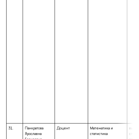
31.
Панкратова
Доцент
Математика и
высше
Ярославна
статистика
специ