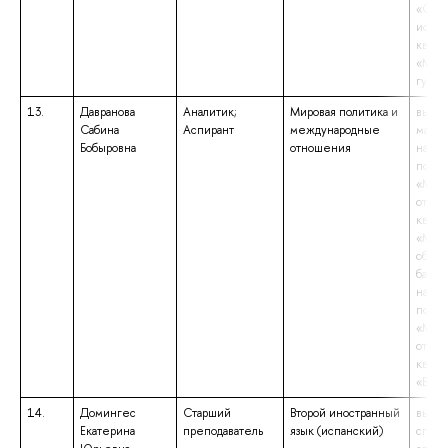
«Срав
истор
квали
«Маги
гуман
13.
Давранова
Аналитик;
Мировая политика и
высше
Сабина
Аспирант
международные
магис
Бобыровна
отношения
напр
подго
«Меж
отнош
квали
«Маги
образ
бакал
напр
подго
«Меж
отнош
квали
«Бака
14.
Домингес
Старший
Второй иностранный
высше
Екатерина
преподаватель
язык (испанский)
специ