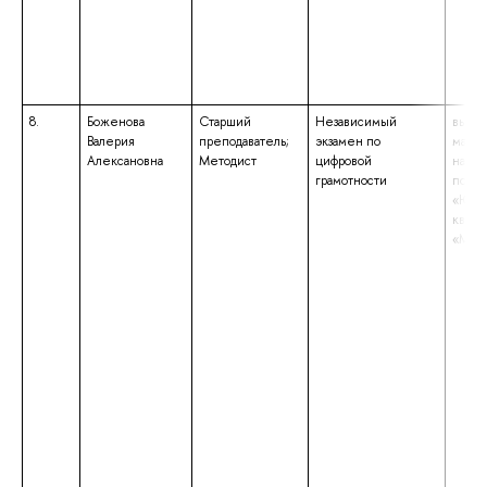
8.
Боженова
Старший
Независимый
высше
Валерия
преподаватель;
экзамен по
магис
Алексановна
Методист
цифровой
напр
грамотности
подго
«Юри
квали
«Маги