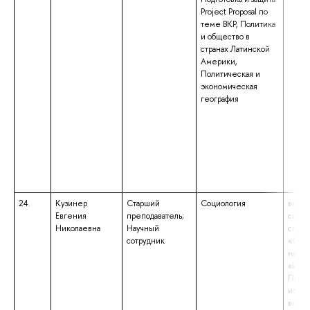
Project Proposal по
теме ВКР, Политика
и общество в
странах Латинской
Америки,
Политическая и
экономическая
география
24.
Кузинер
Старший
Социология
высше
Евгения
преподаватель;
специ
Николаевна
Научный
специ
сотрудник
«Соц
науки
«Иссл
Препо
иссле
высше