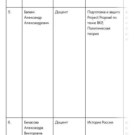
5.
Балаян
Доцент
Подготовка и защита
высше
Александр
Project Proposal по
специ
Александрович
теме ВКР,
специ
Политическая
«Поли
теория
квали
«Поли
6.
Бекасова
Доцент
История России
высше
Александра
магис
Викторовна
напр