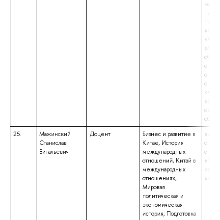
магис
напр
подго
«Соци
квали
«Маги
образ
специ
специ
с общ
квали
«Спец
связя
обще
25.
Мажинский
Доцент
Бизнес и развитие в
высше
Станислав
Китае, История
специ
Витальевич
международных
специ
отношений, Китай в
«Рег
международных
квали
отношениях,
«Рег
Мировая
политическая и
экономическая
история, Подготовка