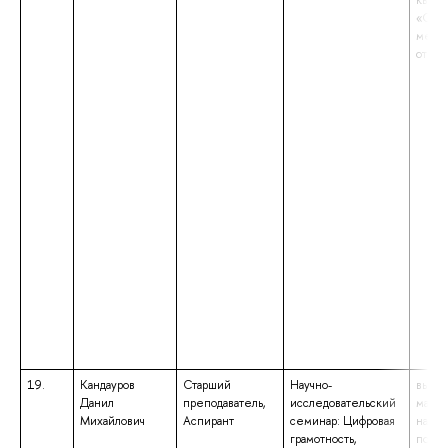
квали
«Спец
межд
отно
19.
Кандауров
Старший
Научно-
высше
Данил
преподаватель,
исследовательский
магис
Михайлович
Аспирант
семинар: Цифровая
напр
грамотность,
подго