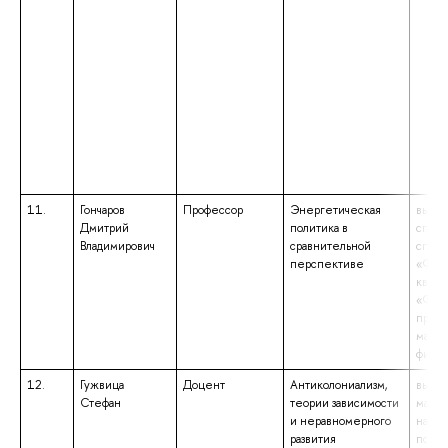
11.
Гончаров
Профессор
Энергетическая
высше
Дмитрий
политика в
специ
Владимирович
сравнительной
специ
перспективе
«Фило
квали
«Фило
препо
маркс
фило
12.
Гужвица
Доцент
Антиколониализм,
высше
Стефан
теории зависимости
магис
и неравномерного
напр
развития
подго