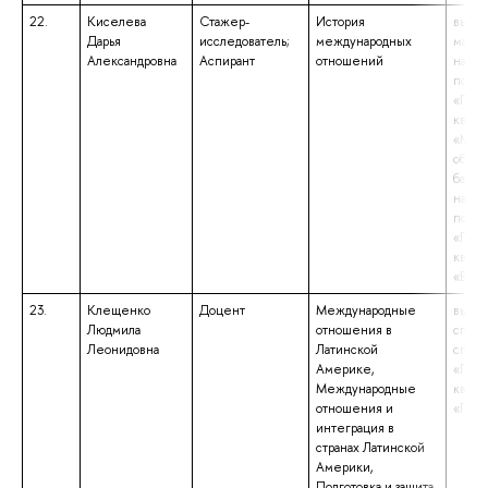
22.
Киселева
Стажер-
История
высше
Дарья
исследователь;
международных
магис
Александровна
Аспирант
отношений
напр
подго
«Поли
квали
«Маги
образ
бакал
напр
подго
«Поли
квали
«Бака
23.
Клещенко
Доцент
Международные
высше
Людмила
отношения в
специ
Леонидовна
Латинской
специ
Америке,
«Поли
Международные
квали
отношения и
«Поли
интеграция в
странах Латинской
Америки,
Подготовка и защита