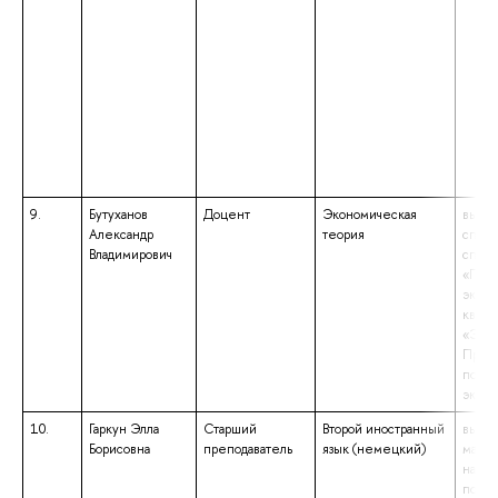
9.
Бутуханов
Доцент
Экономическая
высше
Александр
теория
специ
Владимирович
специ
«Поли
эконо
квали
«Экон
Препо
полит
экон
10.
Гаркун Элла
Старший
Второй иностранный
высше
Борисовна
преподаватель
язык (немецкий)
магис
напр
подго