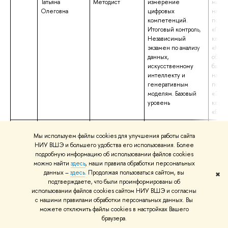
Татьяна
Методист
измерение
магис
Олеговна
цифровых
напр
компетенций.
подго
Итоговый контроль,
«Град
Независимый
квали
экзамен по анализу
«Маги
данных,
образ
искусственному
бакал
интеллекту и
напр
генеративным
подго
моделям. Базовый
«Экон
уровень
квали
«Бака
34.
Поленок
Тьютор
Физическая
высше
Мы используем файлы cookies для улучшения работы сайта
Андрей
культура
специ
НИУ ВШЭ и большего удобства его использования. Более
Михайлович
специ
подробную информацию об использовании файлов cookies
«Эне
можно найти
здесь
, наши правила обработки персональных
тепло
данных –
здесь
. Продолжая пользоваться сайтом, вы
квали
✖
подтверждаете, что были проинформированы об
«Инж
использовании файлов cookies сайтом НИУ ВШЭ и согласны
с нашими правилами обработки персональных данных. Вы
можете отключить файлы cookies в настройках Вашего
браузера.