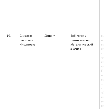
19.
Симарова
Доцент
Веб-поиск и
высше
Екатерина
ранжирование,
– под
Николаевна
Математический
высш
анализ 1
квали
специ
«Мате
квали
«Иссл
Препо
иссле
высше
– спе
специ
«Фунд
матем
механ
квали