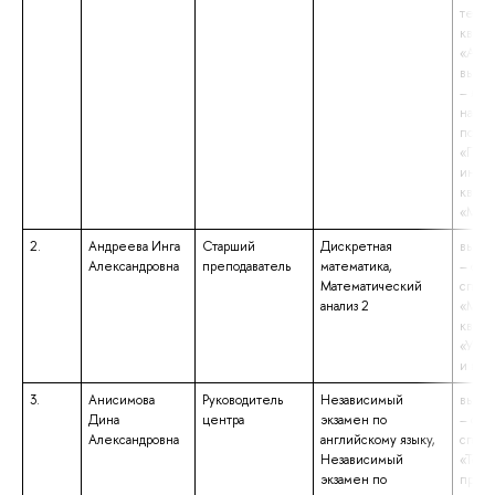
техни
квали
«Аспи
высше
– маг
напр
подго
«Про
инже
квали
«Маги
2.
Андреева Инга
Старший
Дискретная
высше
Александровна
преподаватель
математика,
– спе
Математический
специ
анализ 2
«Мате
квали
«Учит
и инф
3.
Анисимова
Руководитель
Независимый
высше
Дина
центра
экзамен по
– спе
Александровна
английскому языку,
специ
Независимый
«Теор
экзамен по
препо