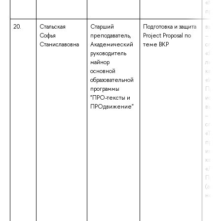
«Мате
препо
20.
Стальская
Старший
Подготовка и защита
высше
Софья
преподаватель,
Project Proposal по
– спе
Станиславовна
Академический
теме ВКР
специ
руководитель
«Язык
майнор
литер
основной
квали
образовательной
«Иссл
программы
Препо
"ПРО-тексты и
иссле
ПРОдвижение"
высше
– спе
специ
«Теор
препо
иност
квали
«Линг
Препо
(англ
немец