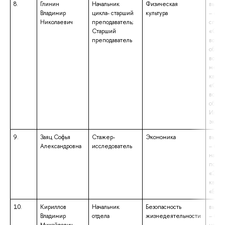
8.
Глинин
Начальник
Физическая
высше
Владимир
цикла- старший
культура
– спе
Николаевич
преподаватель;
специ
Старший
«Офи
преподаватель
воен
образ
военн
механ
квали
«Офи
воен
образ
Инже
эконо
9.
Заяц Софья
Стажер-
Экономика
высше
Александровна
исследователь
– бак
напр
подго
«Экон
квали
«Бака
10.
Кириллов
Начальник
Безопасность
высше
Владимир
отдела
жизнедеятельности
– бак