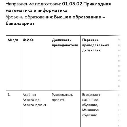
Направление подготовки:
01.03.02 Прикладная
математика и информатика
Уровень образования:
Высшее образование –
бакалавриат
№ п/п
Ф.И.О.
Должность
Перечень
Уров
преподавателя
преподаваемых
проф
дисциплин
образ
указ
наим
напр
подго
спец
том ч
и кв
1.
Аксёнов
Руководитель
Введение в
высше
Александр
проекта
машинное
– под
Александрович
обучение,
высш
Машинное
квали
обучение
специ
«Инфо
вычис