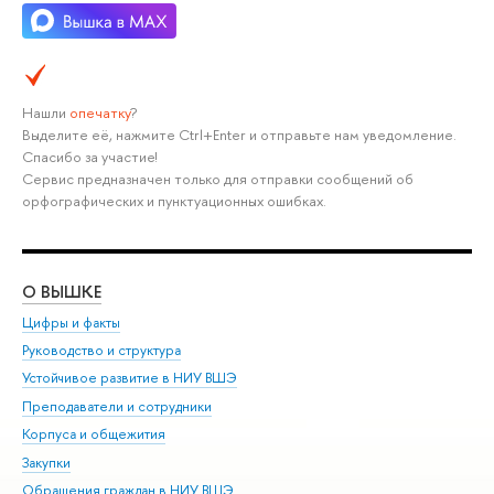
Нашли
опечатку
?
Выделите её, нажмите Ctrl+Enter и отправьте нам уведомление.
Спасибо за участие!
Сервис предназначен только для отправки сообщений об
орфографических и пунктуационных ошибках.
О ВЫШКЕ
ОБ
Цифры и факты
Ли
Руководство и структура
Дов
Устойчивое развитие в НИУ ВШЭ
Ол
Преподаватели и сотрудники
При
Корпуса и общежития
Вы
Закупки
При
Обращения граждан в НИУ ВШЭ
Ас