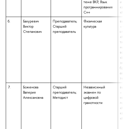
теме ВКР, Язык
и тех
программирования
квали
C++
«Маги
6.
Бахуревич
Преподаватель;
Физическая
высше
Виктор
Старший
культура
– спе
Степанович
преподаватель
специ
«Кома
такти
мотос
войск
«Инж
экспл
броне
автом
техн
7.
Боженова
Старший
Независимый
высше
Валерия
преподаватель;
экзамен по
– маг
Алексановна
Методист
цифровой
напр
грамотности
подго
«Юри
квали
«Маги