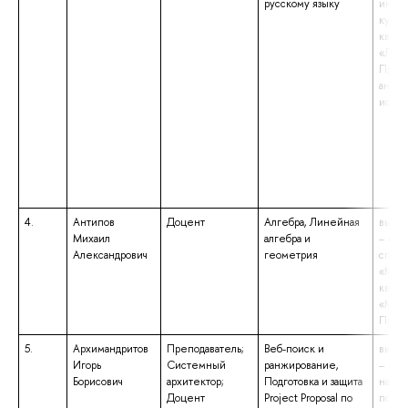
русскому языку
иност
культу
квали
«Линг
Препо
англи
испан
4.
Антипов
Доцент
Алгебра, Линейная
высше
Михаил
алгебра и
– спе
Александрович
геометрия
специ
«Мате
квали
«Мате
Препо
5.
Архимандритов
Преподаватель;
Веб-поиск и
высше
Игорь
Системный
ранжирование,
– маг
Борисович
архитектор;
Подготовка и защита
напр
Доцент
Project Proposal по
подго