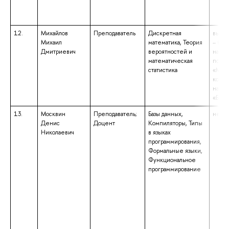
12.
Михайлов
Преподаватель
Дискретная
высше
Михаил
математика, Теория
– бак
Дмитриевич
вероятностей и
напр
математическая
подго
статистика
«Мате
комп
науки
«Бака
13.
Москвин
Преподаватель;
Базы данных,
не ук
Денис
Доцент
Компиляторы, Типы
Николаевич
в языках
программирования,
Формальные языки,
Функциональное
программирование