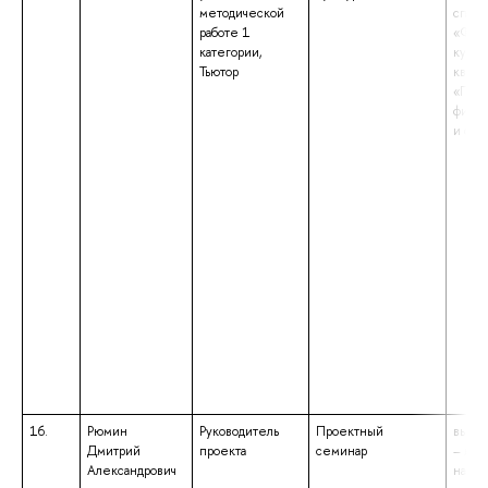
методической
специ
работе 1
«Физи
категории,
культу
Тьютор
квали
«Педа
физич
и спо
16.
Рюмин
Руководитель
Проектный
высше
Дмитрий
проекта
семинар
– маг
Александрович
напр