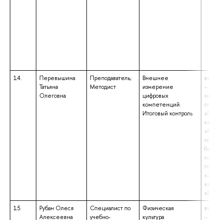
14.
Перевышина
Преподаватель;
Внешнее
высше
Татьяна
Методист
измерение
– маг
Олеговна
цифровых
напр
компетенций.
подго
Итоговый контроль
«Град
квали
«Маги
образ
бакал
напр
подго
«Экон
квали
«Бака
15.
Рубан Олеся
Специалист по
Физическая
высше
Алексеевна
учебно-
культура
– спе