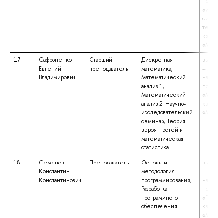
подго
«Инф
сист
техно
квали
«Маги
17.
Сафроненко
Старший
Дискретная
высше
Евгений
преподаватель
математика,
– маг
Владимирович
Математический
напр
анализ 1,
подго
Математический
«Мате
анализ 2, Научно-
квали
исследовательский
«Маги
семинар, Теория
вероятностей и
математическая
статистика
18.
Семенов
Преподаватель
Основы и
высше
Константин
методология
– маг
Константинович
программирования,
напр
Разработка
подго
программного
«Приб
обеспечения
квали
«Маги