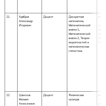
21.
Храбров
Доцент
Дискретная
высше
Александр
математика,
– спе
Игоревич
Математический
специ
анализ 1,
«Мате
Математический
квали
анализ 2, Теория
«Мате
вероятностей и
Препо
математическая
статистика
22.
Шансков
Доцент
Физическая
высше
Михаил
культура
– спе
Алексеевич
специ