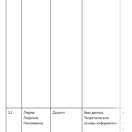
11.
Лядова
Доцент
Базы данных,
высше
Людмила
Теоретические
– спе
Николаевна
основы информатики
специ
«Прик