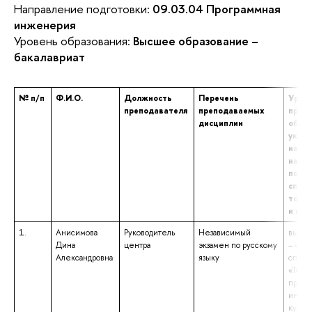
Направление подготовки:
09.03.04 Программная
инженерия
Уровень образования:
Высшее образование –
бакалавриат
№ п/п
Ф.И.О.
Должность
Перечень
Урове
преподавателя
преподаваемых
проф
дисциплин
образ
указа
наим
напр
подго
специ
том ч
и кв
1.
Анисимова
Руководитель
Независимый
высше
Дина
центра
экзамен по русскому
– спе
Александровна
языку
специ
«Теор
препо
иност
культу