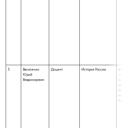
3.
Василенко
Доцент
История России
высше
Юрий
– спе
Владимирович
специ
«Исто
квали
«Исто
препо