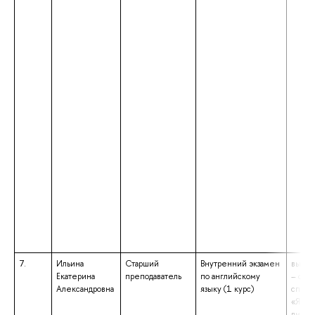
7.
Ильина
Старший
Внутренний экзамен
высше
Екатерина
преподаватель
по английскому
– спе
Александровна
языку (1 курс)
специ
«Язык
литер