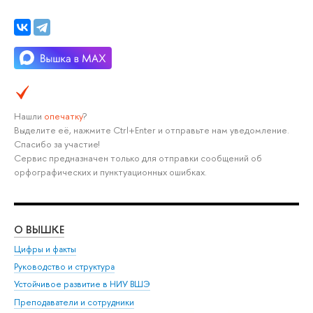
Нашли
опечатку
?
Выделите её, нажмите Ctrl+Enter и отправьте нам уведомление.
Спасибо за участие!
Сервис предназначен только для отправки сообщений об
орфографических и пунктуационных ошибках.
О ВЫШКЕ
ОБ
Цифры и факты
Ли
Руководство и структура
Дов
Устойчивое развитие в НИУ ВШЭ
Ол
Преподаватели и сотрудники
При