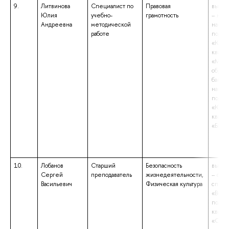
9.
Литвинова
Специалист по
Правовая
высше
Юлия
учебно-
грамотность
– маги
Андреевна
методической
напра
работе
подго
«Юрис
квали
«Маги
образ
бакала
напра
подго
«Юрис
квали
«Бака
10.
Лобанов
Старший
Безопасность
высше
Сергей
преподаватель
жизнедеятельности,
– спе
Васильевич
Физическая культура
специ
«Воен
полит
квали
«Офи