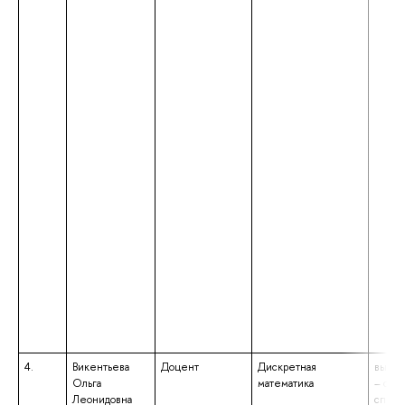
4.
Викентьева
Доцент
Дискретная
высше
Ольга
математика
– спе
Леонидовна
специ