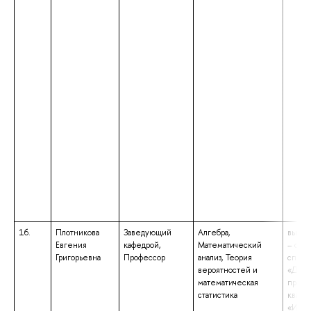
16.
Плотникова
Заведующий
Алгебра,
высше
Евгения
кафедрой,
Математический
– спе
Григорьевна
Профессор
анализ, Теория
специ
вероятностей и
«Дина
математическая
прочн
статистика
квали
«Инже