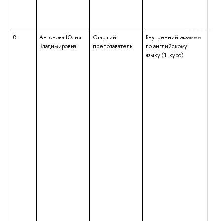
8.
Антонова Юлия
Старший
Внутренний экзамен
выс
Владимировна
преподаватель
по английскому
маг
языку (1 курс)
нап
под
«Ли
ква
«Ма