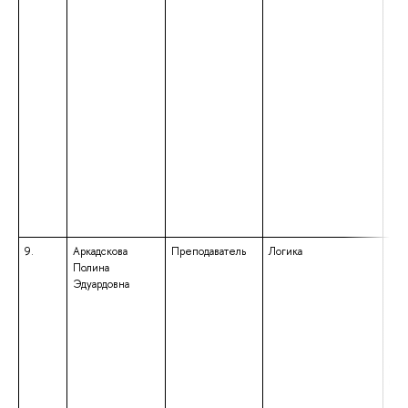
9.
Аркадскова
Преподаватель
Логика
выс
Полина
маг
Эдуардовна
нап
под
«Фи
ква
«Ма
обр
бак
нап