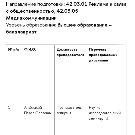
Направление подготовки:
42.03.01 Реклама и связи
с общественностью, 42.03.05
Медиакоммуникации
Уровень образования:
Высшее образование –
бакалавриат
№ п/п
Ф.И.О.
Должность
Перечень
Уро
преподавателя
преподаваемых
про
дисциплин
обр
ука
наи
нап
под
спе
чис
кв
1.
Альбицкий
Преподаватель;
Научно-
выс
Павел Олегович
аспирант
исследовательский
маг
семинар - 3
нап
под
«Фу
при