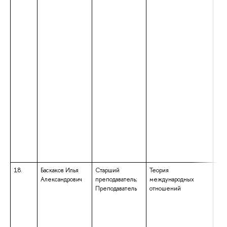
18.
Баскаков Илья
Старший
Теория
выс
Александрович
преподаватель;
международных
маг
Преподаватель
отношений
нап
под
«По
ква
«Ма