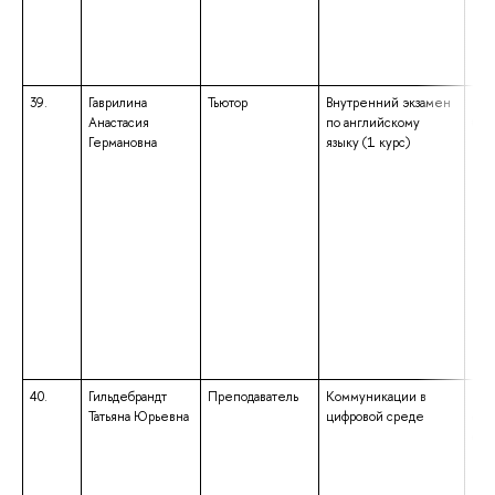
«Фи
ква
«Фи
Пре
39.
Гаврилина
Тьютор
Внутренний экзамен
выс
Анастасия
по английскому
бак
Германовна
языку (1 курс)
нап
под
«Ли
ква
«Ба
40.
Гильдебрандт
Преподаватель
Коммуникации в
выс
Татьяна Юрьевна
цифровой среде
спе
спе
«Ре
ква