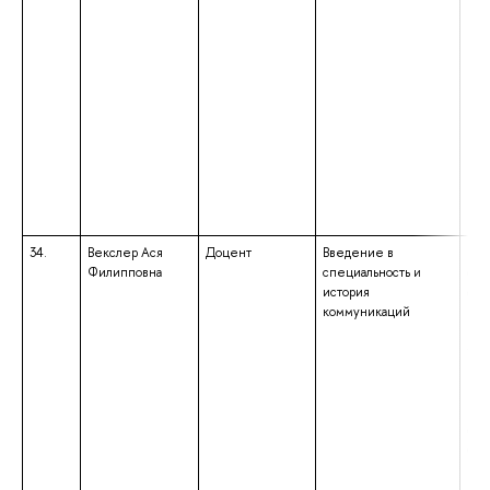
34.
Векслер Ася
Доцент
Введение в
выс
Филипповна
специальность и
спе
история
спе
коммуникаций
«Го
мун
упр
ква
«Сп
гос
слу
общ
Пре
выс