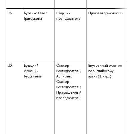
«Ба
29.
Бутенко Олег
Старший
Правовая грамотность
выс
Григорьевич
преподаватель
под
выс
спе
«Кл
мед
ква
«Пр
исс
30.
Бучацкий
Стажер-
Внутренний экзамен
выс
Арсений
исследователь,
по английскому
бак
Георгиевич
Аспирант;
языку (1 курс)
нап
Стажер-
под
исследователь;
«Со
Приглашенный
ква
преподаватель
«Ба