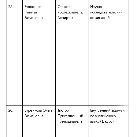
25.
Бульченко
Стажер-
Научно-
выс
Наталья
исследователь,
исследовательский
маг
Васильевна
Аспирант
семинар - 3
нап
под
«Со
ква
«Ма
26.
Буренкова Ольга
Тьютор;
Внутренний экзамен
выс
Васильевна
Приглашенный
по английскому
спе
преподаватель
языку (1 курс)
спе
«Ин
ква