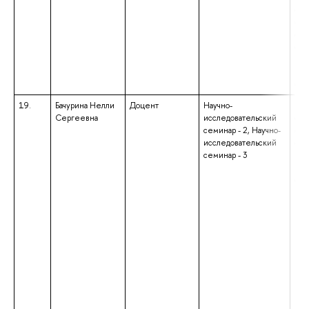
обр
спе
спе
общ
ква
«Сп
с о
19.
Бачурина Нелли
Доцент
Научно-
выс
Сергеевна
исследовательский
спе
семинар - 2, Научно-
спе
исследовательский
общ
семинар - 3
ква
«Сп
с о