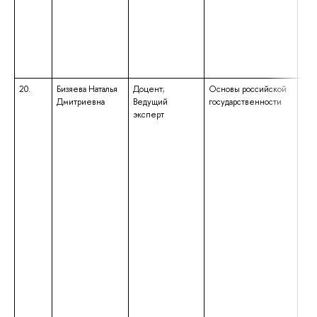
20.
Бизяева Наталья
Доцент;
Основы российской
выс
Дмитриевна
Ведущий
государственности
под
эксперт
выс
спе
«Об
пед
нау
«Ис
Пре
исс
выс
маг
нап
под
пед
обр
ква
«Ма