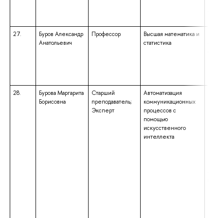
«Пр
анг
нем
27.
Буров Александр
Профессор
Высшая математика и
выс
Анатольевич
статистика
спе
спе
«Ме
ква
«Ме
28.
Бурова Маргарита
Старший
Автоматизация
выс
Борисовна
преподаватель;
коммуникационных
маг
Эксперт
процессов с
нап
помощью
под
искусственного
«Пр
интеллекта
мат
инф
ква
«Ма
обр
бак
нап
под
«Пс
ква