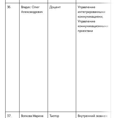
36.
Владес Олег
Доцент
Управление
выс
Александрович
интегрированными
маг
коммуникациями,
нап
Управление
под
коммуникационными
«Ме
проектами
ква
мен
выс
бак
нап
под
«Эк
ква
«Ба
37.
Волкова Марина
Тьютор
Внутренний экзамен
выс