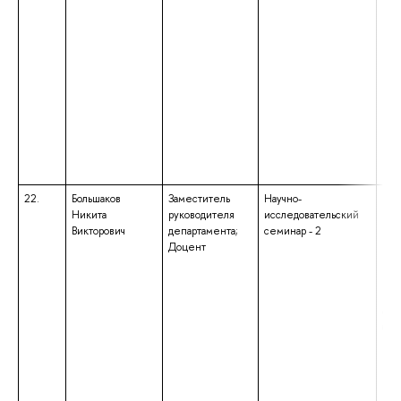
22.
Большаков
Заместитель
Научно-
выс
Никита
руководителя
исследовательский
маг
Викторович
департамента;
семинар - 2
нап
Доцент
под
«Со
ква
«Ма
обр
бак
нап
под
«Со
ква