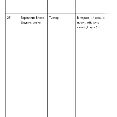
«Ба
23.
Бородкина Елена
Тьютор
Внутренний экзамен
выс
Владимировна
по английскому
спе
языку (1 курс)
спе
«Ин
ква
анг
фра