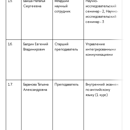
15.
Байша Наталья
Младший
Научно-
выс
Сергеевна
научный
исследовательский
под
сотрудник
семинар - 2, Научно-
выс
исследовательский
спе
семинар - 3
«Со
соц
и п
16.
Балдин Евгений
Старший
Управление
выс
Владимирович
преподаватель
интегрированными
спе
коммуникациями
спе
«Ин
сис
ква
«Ин
17.
Баранова Татьяна
Преподаватель
Внутренний экзамен
выс
Александровна
по английскому
спе
языку (1 курс)
спе
«Ин
ква
анг