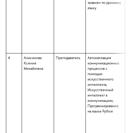
экзамен по русскому
пре
языку
ино
кул
«Ли
Пре
анг
исп
4.
Анисимова
Преподаватель
Автоматизация
выс
Ксения
коммуникационных
маг
Михайловна
процессов с
нап
помощью
под
искусственного
«Фу
интеллекта,
при
Искусственный
лин
интеллект в
ква
коммуникациях,
«Ма
Программирование
обр
на языке Python
бак
нап
под
«Ин
сис