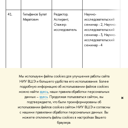
«Сп
рек
41.
Гильфанов Булат
Редактор;
Научно-
выс
Маратович
Аспирант,
исследовательский
маг
Стажер-
семинар - 2, Научно-
нап
исследователь
исследовательский
под
семинар - 3, Научно-
«Со
исследовательский
ква
семинар - 4
«Ма
обр
бак
нап
под
«Со
ква
Мы используем файлы cookies для улучшения работы сайта
«Ба
НИУ ВШЭ и большего удобства его использования. Более
подробную информацию об использовании файлов cookies
42.
Глазова Лилия
Доцент
Инструменты и
выс
можно найти
здесь
, наши правила обработки персональных
Ильдаровна
методы в
спе
данных –
здесь
. Продолжая пользоваться сайтом, вы
✖
коммуникационных
спе
подтверждаете, что были проинформированы об
исследованиях,
«Ме
использовании файлов cookies сайтом НИУ ВШЭ и согласны
Репутационные
соц
с нашими правилами обработки персональных данных. Вы
исследования
ква
можете отключить файлы cookies в настройках Вашего
«М
браузера.