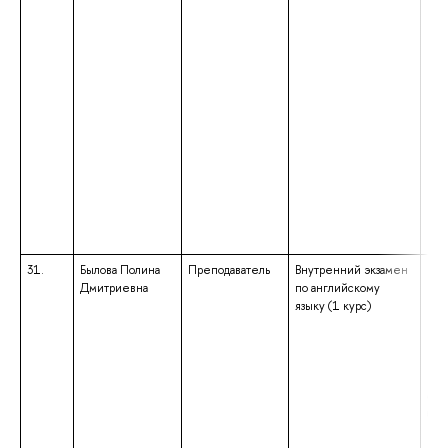
31.
Былова Полина
Преподаватель
Внутренний экзамен
выс
Дмитриевна
по английскому
маг
языку (1 курс)
нап
под
«Ли
ква
«Ма
обр
бак
нап