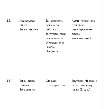
«Ис
ква
ист
язы
12.
Афанасьева
Заместитель
Административно-
выс
Ольга
декана по
правовое
спе
Валентиновна
работе с
регулирование
спе
абитуриентами;
сферы
«Юр
Заместитель
коммуникаций
ква
руководителя
выс
школы,
спе
Профессор
спе
«Ис
ква
«Ис
Пре
ист
13.
Багринцева
Старший
Внутренний экзамен
выс
Наталья
преподаватель
по английскому
спе
Валерьевна
языку (1 курс)
спе
«Ан
нем
ква
анг