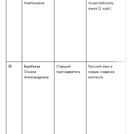
Анатольевна
по английскому
спе
языку (1 курс)
спе
«Ан
лит
ква
«Фи
Пре
анг
38.
Воробьёва
Старший
Русский язык и
выс
Оксана
преподаватель
медиа: создание
под
Александровна
контента
выс
спе
«Яз
лит
ква
«Ис
Пре
исс
выс
спе
спе