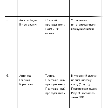
гум
ква
«Ба
5.
Аносов Вадим
Старший
Управление
выс
Вячеславович
преподаватель;
интегрированными
маг
Начальник
коммуникациями
нап
отдела
под
«Эк
ква
эко
обр
спе
ква
«Ин
тех
6.
Антонова
Тьютор,
Внутренний экзамен
выс
Евгения
Приглашенный
по английскому
маг
Борисовна
преподаватель;
языку (1 курс),
нап
Приглашенный
Подготовка и защита
под
преподаватель
Project Proposal по
«Фи
теме ВКР
ква
«Ма
обр