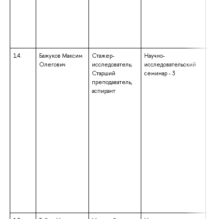
нем
14.
Бажуков Максим
Стажер-
Научно-
выс
Олегович
исследователь;
исследовательский
маг
Старший
семинар - 3
нап
преподаватель,
под
аспирант
«Фу
при
лин
ква
«Ма
обр
бак
нап
под
«Фу
при
лин
ква
«Ба