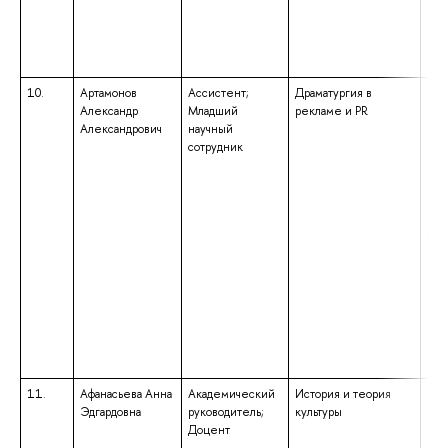
под
«Фи
ква
«Ба
10.
Артамонов
Ассистент;
Драматургия в
выс
Александр
Младший
рекламе и PR
маг
Александрович
научный
нап
сотрудник
под
«Ли
ква
«Ма
обр
бак
нап
под
«Фу
при
лин
ква
«Ба
11.
Афанасьева Анна
Академический
История и теория
выс
Эдгардовна
руководитель;
культуры
спе
Доцент
спе