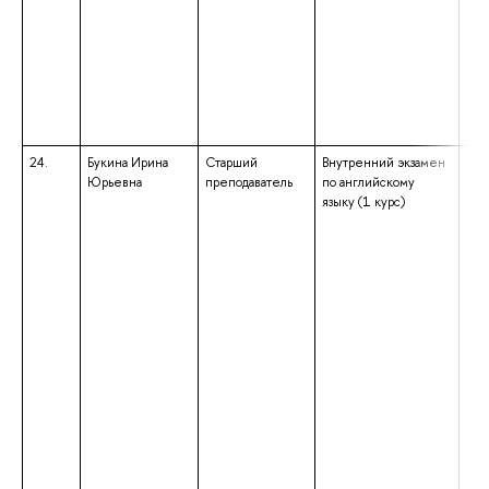
24.
Букина Ирина
Старший
Внутренний экзамен
выс
Юрьевна
преподаватель
по английскому
спе
языку (1 курс)
спе
«Ли
ква
«Ли
Пре