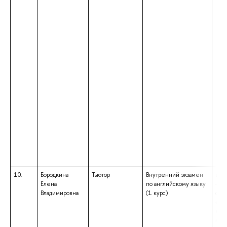
10.
Бородкина
Тьютор
Внутренний экзамен
выс
Елена
по английскому языку
– с
Владимировна
(1 курс)
спе
«Ин
ква
«Уч