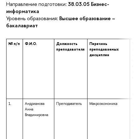
Направление подготовки:
38.03.05 Бизнес-
информатика
Уровень образования:
Высшее образование –
бакалавриат
№ п/п
Ф.И.О.
Должность
Перечень
Уро
преподавателя
преподаваемых
про
дисциплин
обр
ука
наи
нап
под
спе
том
и к
1.
Андрианова
Преподаватель
Макроэкономика
выс
Анна
– ма
Владимировна
нап
под
и кр
ква
«Ма