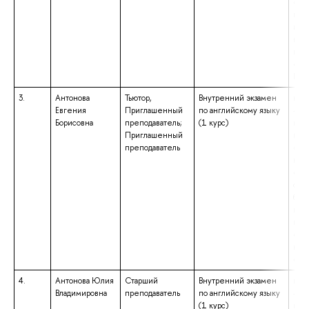
«Те
пре
ино
куль
ква
«Ли
Пре
3.
Антонова
Тьютор,
Внутренний экзамен
выс
Евгения
Приглашенный
по английскому языку
– ма
Борисовна
преподаватель;
(1 курс)
нап
Приглашенный
под
преподаватель
«Фи
ква
«Ма
обр
бака
нап
под
«Ли
ква
«Бак
4.
Антонова Юлия
Старший
Внутренний экзамен
выс
Владимировна
преподаватель
по английскому языку
– ма
(1 курс)
нап