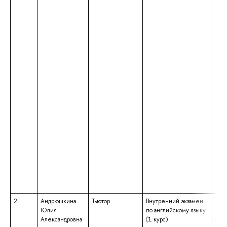
2.
Андрюшкина
Тьютор
Внутренний экзамен
выс
Юлия
по английскому языку
– с
Александровна
(1 курс)
спе