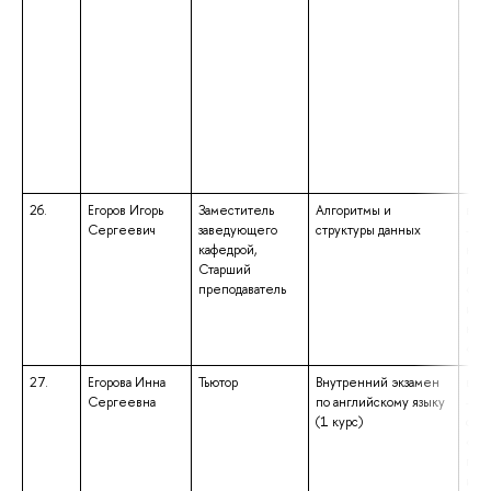
26.
Егоров Игорь
Заместитель
Алгоритмы и
выс
Сергеевич
заведующего
структуры данных
– ба
кафедрой,
нап
Старший
под
преподаватель
«Пр
инж
ква
«Бак
27.
Егорова Инна
Тьютор
Внутренний экзамен
выс
Сергеевна
по английскому языку
– с
(1 курс)
спе
«Те
пре
ино