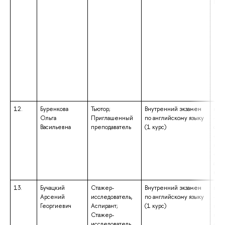
Пре
12.
Буренкова
Тьютор;
Внутренний экзамен
выс
Ольга
Приглашенный
по английскому языку
– с
Васильевна
преподаватель
(1 курс)
спе
«Ин
язы
«Пр
анг
нем
13.
Бучацкий
Стажер-
Внутренний экзамен
выс
Арсений
исследователь,
по английскому языку
– ба
Георгиевич
Аспирант;
(1 курс)
нап
Стажер-
под
исследователь
«Со