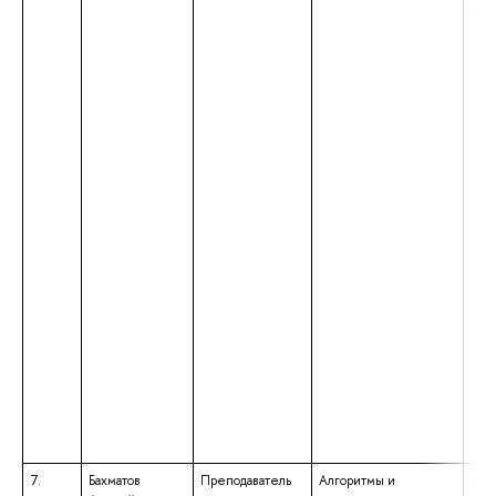
ква
«Уч
язы
7.
Бахматов
Преподаватель
Алгоритмы и
выс