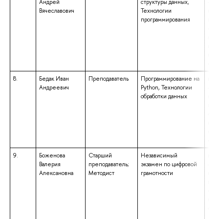
Андрей
структуры данных,
– ма
Вячеславович
Технологии
нап
программирования
под
«Пр
мат
инф
ква
«Ма
8.
Бедак Иван
Преподаватель
Программирование на
выс
Андреевич
Python, Технологии
– ба
обработки данных
нап
под
«Пр
инф
ква
«Бак
9.
Боженова
Старший
Независимый
выс
Валерия
преподаватель;
экзамен по цифровой
– ма
Алексановна
Методист
грамотности
нап
под
«Юр
ква
«Ма