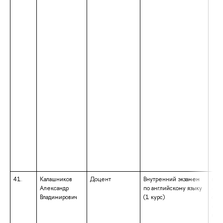
41.
Калашников
Доцент
Внутренний экзамен
выс
Александр
по английскому языку
– с
Владимирович
(1 курс)
спе
«Ли
ква