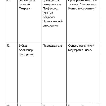
35.
Зараменских
Руководитель
Профориентационный
выс
Евгений
департамента,
семинар "Введение в
– с
Петрович
Профессор;
бизнес-информатику"
спе
Главный
«Ср
редактор;
физ
Приглашенный
про
специалист
ква
«Ин
эле
тех
36.
Зубков
Преподаватель
Основы российской
выс
Александр
государственности
– с
Викторович
спе
«Ис
ква
«Уч
анг