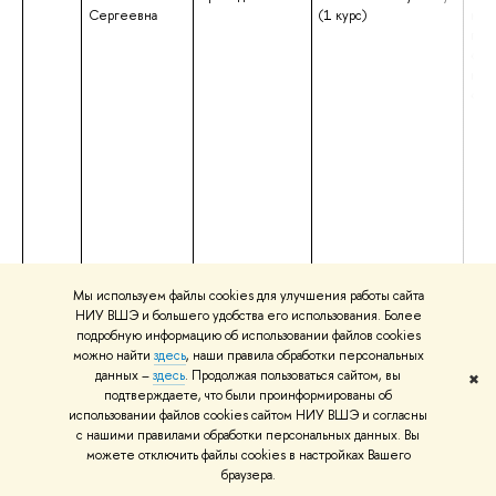
Сергеевна
(1 курс)
нап
под
«Ли
ква
«Ма
Мы используем файлы cookies для улучшения работы сайта
НИУ ВШЭ и большего удобства его использования. Более
подробную информацию об использовании файлов cookies
можно найти
здесь
, наши правила обработки персональных
данных –
здесь
. Продолжая пользоваться сайтом, вы
✖
подтверждаете, что были проинформированы об
использовании файлов cookies сайтом НИУ ВШЭ и согласны
с нашими правилами обработки персональных данных. Вы
44.
Катасонова
Тьютор
Внутренний экзамен
выс
можете отключить файлы cookies в настройках Вашего
Наталья
по английскому языку
– с
браузера.
Владимировна
(1 курс)
спе