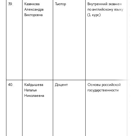
39.
Казачкова
Тьютор
Внутренний экзамен
выс
Александра
по английскому языку
– с
Викторовна
(1 курс)
спе
«Ма
мет
эко
ква
«Эк
мат
40.
Кайдышева
Доцент
Основы российской
выс
Наталья
государственности
– ба
Николаевна
нап
под
«Ис
ква
«Уч